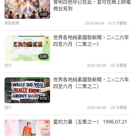
會明白他早已在此，並可在無上師電
世界各地的橋樑（二集之一）
視台見到
3:05
焦點新聞
2026-08-08
615
次觀看
14:55
藝術與靈性
2022-11-01
3646
次觀看
世界各地純素趨勢新聞，二○二六年
四至六月（二集之一）
艾力克斯•阿恩特（純素者）和音速
宇宙的宇宙流行搖滾（二集之一）
3:40
短片
2026-08-08
42
次觀看
16:26
藝術與靈性
2022-10-20
4008
次觀看
世界各地純素趨勢新聞，二○二六年
四至六月（二集之二）
壓克力畫：明亮活潑運用自如的藝術
創作
4:58
短片
2026-08-08
29
次觀看
16:33
藝術與靈性
2022-10-18
3792
次觀看
愛的力量（五集之一） 1996.07.21