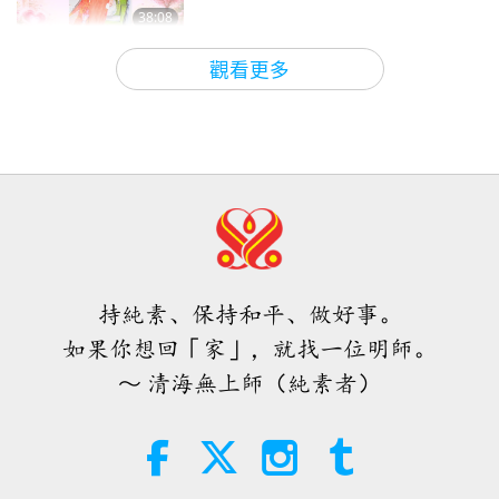
38:08
師徒之間
2026-08-08
641
次觀看
觀看更多
其實無需害怕負面的力量，因為當我
們使用無上師電視台Ｍａｘ，它所能
產生的巨大能量遠比任何負面實體更
4:25
為強大的多
焦點新聞
2026-08-07
1093
次觀看
師父內邊的和平會談（二集之二）
2026.07.29
持純素、保持和平、做好事。
30:54
如果你想回「家」，就找一位明師。
師徒之間
2026-08-07
1203
次觀看
～ 清海無上師（純素者）
當我們遇見開悟明師並接受印心，穿
越這個虛幻世界的漫長艱辛道路便會
畫上句點
4:08