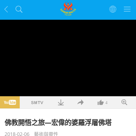
4
佛教開悟之旅—宏偉的婆羅浮屠佛塔
2018-02-06
藝術與靈性