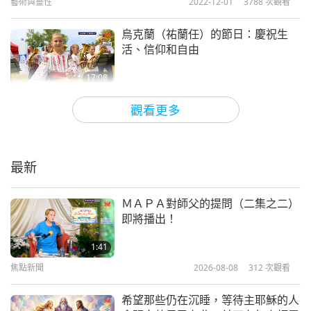
藝術與靈性
2022-12-01
3788
次觀看
烏克蘭（祐蘭任）的節日：慶祝生
活、信仰和自由
17:08
藝術與靈性
2022-11-30
3650
次觀看
觀看更多
以愛為名，禮讚藝術：二○二一年國
際藝術家節慶祝活動（五集之一）
2021.04.03 台灣（福爾摩沙）高雄
最新
17:34
藝術與靈性
2022-11-22
7707
次觀看
ＭＡＰＡ對師父的提問（二集之二）
即將播出！
霹靂舞：一項有趣又激動人心的舞蹈
形式
1:41
焦點新聞
2026-08-08
312
次觀看
16:54
藝術與靈性
2022-11-15
3981
次觀看
希望那些仍在沉睡，等待主耶穌的人