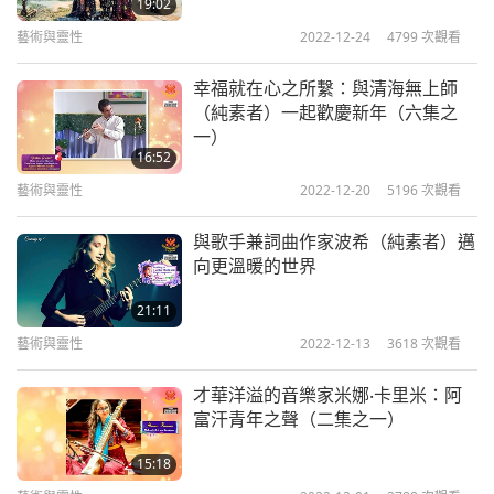
19:02
藝術與靈性
2022-12-24
4799
次觀看
幸福就在心之所繫：與清海無上師
（純素者）一起歡慶新年（六集之
一）
16:52
藝術與靈性
2022-12-20
5196
次觀看
與歌手兼詞曲作家波希（純素者）邁
向更溫暖的世界
21:11
藝術與靈性
2022-12-13
3618
次觀看
才華洋溢的音樂家米娜‧卡里米：阿
富汗青年之聲（二集之一）
15:18