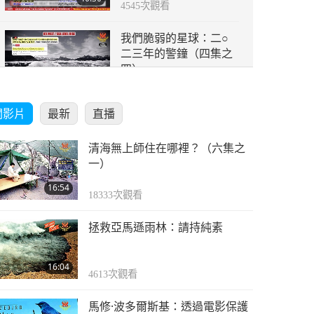
4545
次觀看
我們脆弱的星球：二○
二三年的警鐘（四集之
四）
43:10
4484
次觀看
關影片
最新
直播
清海無上師住在哪裡？（六集之
一）
16:54
18333
次觀看
拯救亞馬遜雨林：請持純素
16:04
4613
次觀看
馬修·波多爾斯基：透過電影保護