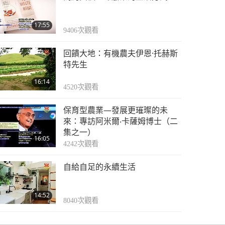
17:55
9406
次觀看
回饋大地：有機農夫伊恩·托赫斯
特先生
16:14
4520
次觀看
保育型農業—發展更璀璨的未
來：專訪阿米爾‧卡薩姆博士（二
集之一）
16:05
4242
次觀看
自給自足的永續生活
14:52
8040
次觀看