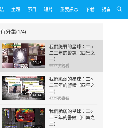
結
主題
節目
短片
重要訊息
下載
語言
有分集
(1/4)
我們脆弱的星球：二○
二三年的警鐘（四集之
一）
29:46
5537
次觀看
我們脆弱的星球：二○
二三年的警鐘（四集之
二）
41:14
4339
次觀看
我們脆弱的星球：二○
二三年的警鐘（四集之
三）
40:30