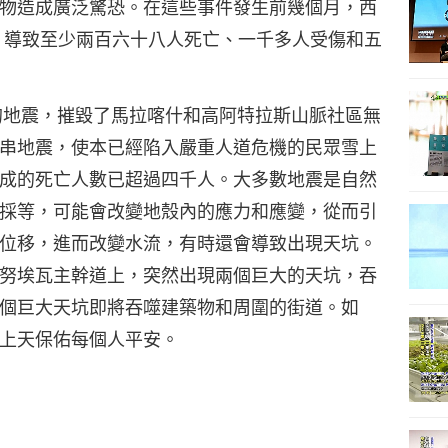
物造成廣泛驚恐。在這些事件發生前幾個月，西
，導致至少兩百六十八人死亡、一千多人受傷和五
的地震，摧毀了馬拉喀什和高阿特拉斯山脈社區無
串地震，使本已經陷入嚴重人道危機的民眾雪上
成的死亡人數已超過四千人。大多數地震是自然
採等，可能會改變地殼內的應力和應變，從而引
位移，進而改變水流，有時還會導致出現天坑。
努埃瓦主幹道上，突然出現兩個巨大的天坑，吞
個巨大天坑即將吞噬建築物和周圍的街道。如
上天保佑每個人平安。