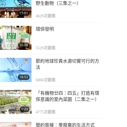
野生動物（三集之一）
15:01
4629
次觀看
環保發明
16:09
5529
次觀看
節約地球珍貴水源切實可行的方
法
16:53
6060
次觀看
「有機物廿四：四五」打造有環
保意識的室內菜園（二集之一）
6:29
4775
次觀看
簡約質樸：零廢棄的生活方式