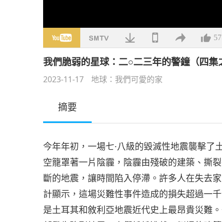
57
我們脆弱的星球：二○二三年的警鐘（四集
2023-11-17
地球：我們可愛的家
摘要
今年年初，一場七·八級的毀滅性地震襲擊了
空籠罩著一片陰霾，陰霾由殘破的建築、撕裂
斷的地震，讓時間陷入停滯。許多人在失去家
計顯示，這場災難性事件造成的損失超過一千
是土耳其和敘利亞地震近代史上最昂貴災難。