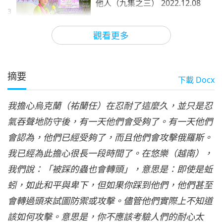
他人（九集之三） 2022.12.08
3
34:14
觀看更多
師徒之間
2022-12-20
22285
次觀看
上帝會原諒我們，如果我們原諒
他人（九集之四） 2022.12.08
摘要
下載
Docx
4
30:04
我擔心烏克蘭（祐蘭任）在忍耐了這麼久，並只是忍
師徒之間
2022-12-21
20949
次觀看
氣吞聲地防守後，有一天他們會受夠了。有一天他們
上帝會原諒我們，如果我們原諒
會認為，他們已經受夠了，而且他們會攻擊俄羅斯。
他人（九集之五） 2022.12.08
5
我已經為此擔心很長一段時間了。在悠樂（越南），
31:52
我們說：「被踩的蟲也會轉頭」，意思是：即使是蚯
師徒之間
2022-12-22
20176
次觀看
蚓，如此和平與卑下，但如果你踩到他們，他們甚至
上帝會原諒我們，如果我們原諒
會轉過頭來試圖防禦或攻擊。儘管他們實際上不知道
他人（九集之六） 2022.12.08
該如何攻擊。意思是，你不應該考驗人們的耐心太
6