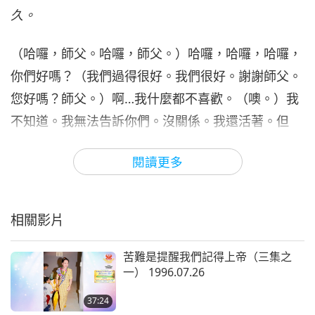
32:15
久。
師徒之間
2022-12-23
19797
次觀看
（哈囉，師父。哈囉，師父。）哈囉，哈囉，哈囉，
上帝會原諒我們，如果我們原諒
你們好嗎？（我們過得很好。我們很好。謝謝師父。
他人（九集之七） 2022.12.08
7
您好嗎？師父。）啊…我什麼都不喜歡。（噢。）我
30:10
不知道。我無法告訴你們。沒關係。我還活著。但
師徒之間
2022-12-24
18481
次觀看
是，我不知道… 在這整個世界，每件事都是如此混亂
閱讀更多
上帝會原諒我們，如果我們原諒
—一切都很混亂。（了解，師父。）我真的很厭倦
他人（九集之八） 2022.12.08
了。但是，好吧，別管這些了。別擔心，我很好。
8
29:50
（好的，師父。）
相關影片
師徒之間
2022-12-25
18142
次觀看
我想打電話告訴你們，因為你們在樓上工作，所以你
苦難是提醒我們記得上帝（三集之
上帝會原諒我們，如果我們原諒
們應該常常盡量多出去…你們幾乎住在森林裡—有很
一） 1996.07.26
他人（九集之九） 2022.12.08
9
多樹，諸如此類的。我知道那個地方。所以
你們應該
37:24
33:58