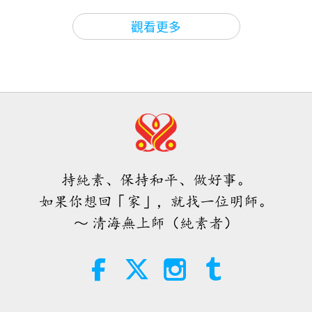
處，據說是祐蘭任［烏克蘭］所為。）
噢。
（雖然他
師徒之間
2026-08-06
879
次觀看
41:05
觀看更多
們尚未聲稱要對此事負責，但他們對這些打擊軍事目
師徒之間
2026-04-16
5056
次觀看
ＭＡＰＡ對師父的提問（二集之一）
標，而不是民用基礎設施的襲擊表示讚賞。）
噢。
2026.08.03
在開悟中歡笑（八集之一）
（我很驚訝，烏克蘭［祐蘭任］把目標瞄準俄羅斯境
2007.12.27
25:38
內。）
很驚訝嗎？（是的，師父。很驚訝。）我也
焦點新聞
2026-08-05
7514
次觀看
38:41
是。我很驚訝。我很驚訝—為什麼是現在？為何花這
師徒之間
2026-04-08
5198
次觀看
「快速充電」是一種美妙的方法，能
麼久的時間？（是。）我擔心的是這個。
在物質世界開始讓人感到過於沉重
化身與亡魂的不同（十集之一）
時，重新與內在上帝連結
我擔心烏克蘭（祐蘭任）在忍耐了這麼久，並只是忍
持純素、保持和平、做好事。
1992.01.26
3:46
氣吞聲地防守後，有一天他們會受夠了。有一天他們
如果你想回「家」，就找一位明師。
焦點新聞
2026-08-05
1322
次觀看
37:04
會認為，他們已經受夠了，而且他們會攻擊俄羅斯。
～ 清海無上師（純素者）
師徒之間
2026-03-29
5945
次觀看
焦點新聞
我已經為此擔心很長一段時間了。
（噢。了解。是
正確的法門帶來快樂與滿足（七集之
的，師父。）我擔心這可能會使戰爭規模變得更大，
一） 1995.08.19
38:07
時間拖得更長。（是的，師父。）
焦點新聞
2026-08-05
319
次觀看
39:18