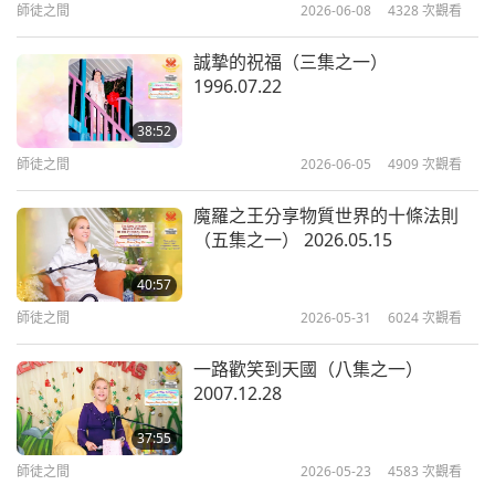
盡量多下樓—到外面的綠色植物中，然後在地上走一
師徒之間
2026-06-08
4328
次觀看
師徒之間
2022-12-26
19017
次觀看
走，讓自己接地氣。
（好的，師父。）
這樣你們就不
誠摯的祝福（三集之一）
會總是懸在空中。因為我們是由土壤所造的，所以有
1996.07.22
時我們需要泥土。盡量多接觸。
38:52
我在很久很久以前，在某個地方讀到過，海軍人員，
師徒之間
2026-06-05
4909
次觀看
那些海軍人員，因為他們脫離土壤，脫離土地太久
魔羅之王分享物質世界的十條法則
了，（噢。）所以有時候他們會感覺不太好。（噢，
（五集之一） 2026.05.15
了解，師父。）儘管大海很好，那裡的空氣也很新
40:57
鮮，但我們仍然是由土壤造出的，所以需要土壤。
師徒之間
2026-05-31
6024
次觀看
（了解，師父。）要記得，好嗎？
無論何時何地，都
要盡量利用你們周圍的綠色植物，對你們的眼睛有好
一路歡笑到天國（八集之一）
2007.12.28
處。
如果情況允許。（了解。好的，師父。）
37:55
我現在所在的地方，雖然在山上，但因為一些特殊情
師徒之間
2026-05-23
4583
次觀看
況，我看不到多少綠色植物。還有，我在閉關中，我