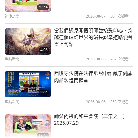
了，你們為什麼需要我，嗯？這樣就可以工作了，
1996.02.19
30:54
嗯？是啊，是啊。好。
師徒之間
2026-08-07
501
次觀看
37:24
我很高興你們工作做得好，真的，我很感激。
而且你
師徒之間
2026-05-05
4874
次觀看
當我們遇見開悟明師並接受印心，穿
們還需要打坐很多，每天至少三次，我已經跟你們說
越這個虛幻世界的漫長艱辛道路便會
我們必須感謝誰讓世界大戰迅速結束
畫上句點
過了。
（是的。）
在你們睡覺前，在床上或床墊上打
（三集之一） 2026.04.21
4:08
坐，無論你們在哪裡，都要打坐。直到你們倒在床上
焦點新聞
2026-08-06
762
次觀看
41:08
之前。就這樣打坐。直到你們倒在床上。這也有幫
師徒之間
2026-05-02
5943
次觀看
西班牙法院在法律訴訟中維護了純素
助。如果你們這樣做，你們會有更好的夢境、更好的
肉品製造商權益
體驗。
（好的，師父。）
記得自己高貴的品質（九集之一）
1997.07.13
2:01
好。有什麼想問我，或有什麼要求，我必須為你們做
焦點新聞
2026-08-06
353
次觀看
39:16
什麼，或是…任何事情？（是的，我們有一些報
師徒之間
2026-04-23
5827
次觀看
師父內邊的和平會談（二集之一）
導。）噢，說吧。
2026.07.29
生活在歡樂中（七集之一）
2007.12.28
（最近有兩起無人機襲擊事件發生在俄羅斯境內深
38:45