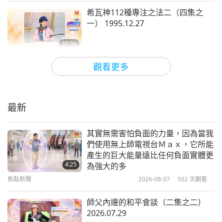
希瓦神112種專注之法二（四集之
不太會走在路上。我不出門，我不想見到人。（了
一） 1995.12.27
解，師父。）我把我的地方保密，用簾幕等等之類的
遮起來。所以我看不到多少綠色植物。只要我能夠，
36:56
師徒之間
2026-05-19
5205
次觀看
我就會打開窗戶看看外面，看看一些樹。並不是很
觀看更多
近，因為人們把他們砍掉了，為了騰出空間作其他用
希瓦神112種專注之法一（七集之
途。（噢。是的，師父。了解。）
所以要記得—讓自
一） 1995.12.24
最新
己接地氣。
（是。好的，了解。好的，師父。）
37:31
師徒之間
2026-05-12
5643
次觀看
還有什麼事嗎？你們有足夠的美食可吃嗎？（是
其實無需害怕負面的力量，因為當我
們使用無上師電視台Ｍａｘ，它所能
的。）有人幫忙做飯？或你們必須自己做飯？若必須
我們必須渴望解脫才能獲得解脫（三
產生的巨大能量遠比任何負面實體更
自己做飯，就輪流煮。輪流做飯。（好的。我們會
集之一） 1996.02.21
4:25
為強大的多
的。）照顧好自己。我需要你們。我需要你們！
焦點新聞
2026-08-07
502
次觀看
38:43
（是，師父。我們也需要師父。謝謝師父。）不客
師徒之間
2026-05-09
5117
次觀看
師父內邊的和平會談（二集之二）
氣。是啊，沒有我的話，你們就不用這麼辛苦工作
2026.07.29
清明節的故事（四集之一）