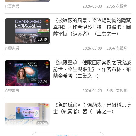
時，我們已救了九十位黑猩猩，我們希望專案最終結
心靈書房
2026-05-30
2755
次觀看
束時能達到兩百位。」
《被遮蔽的風景：畜牧場動物的隱藏
清海無上師：「歡喜致贈布魯斯瓦格曼光耀世界愛心
真相》，作者伊莎貝拉．拉羅卡．岡
薩雷斯（純素者）（二集之一）
獎，並對您持續高雅地維護動物族人福祉之行，獻上
23:49
所有的愛與感謝和最美好的祝福。願上帝永遠保護您
心靈書房
2026-05-09
2956
次觀看
和您所愛之人。」
《無限靈魂：催眠回溯案例之研究談
前世、今生與來生》，作者布林．布
蘭金希普（二集之一）
22:24
心靈書房
2026-04-25
3431
次觀看
《魚的感官》：強納森．巴爾科比博
士（純素者）著（二集之一）
20:08
心靈書房
2026-03-28
3070
次觀看