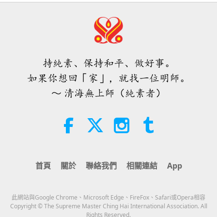
19:47
素食菁英
2026-08-06
77
次觀看
師父內邊的和平會談（二集之一）
2026.07.29
持純素、保持和平、做好事。
38:45
如果你想回「家」，就找一位明師。
師徒之間
2026-08-06
1158
次觀看
～ 清海無上師（純素者）
西班牙法院在法律訴訟中維護了純素
肉品製造商權益
2:01
焦點新聞
2026-08-06
418
次觀看
首頁
關於
聯絡我們
相關連結
App
ＭＡＰＡ對師父的提問（二集之一）
2026.08.03
此網站與Google Chrome、Microsoft Edge、FireFox、Safari或Opera相容
25:38
Copyright © The Supreme Master Ching Hai International Association. All
Rights Reserved.