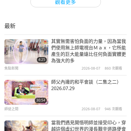
觀看更多
《如何終結無處不在的不公義》，梅
樂妮•喬伊博士著（純素者）（二集
之一）
最新
20:41
心靈書房
2026-03-14
3210
次觀看
其實無需害怕負面的力量，因為當我
們使用無上師電視台Ｍａｘ，它所能
《與路共生：道路生態學如何改變地
產生的巨大能量遠比任何負面實體更
球命運》，作者班·戈德法布（二集
4:25
為強大的多
之一）
焦點新聞
2026-08-07
860
次觀看
19:57
心靈書房
2026-02-14
3302
次觀看
師父內邊的和平會談（二集之二）
2026.07.29
《皮特凱恩醫師的犬貓自然健康完整
指南（第四版）》，專訪皮特凱恩夫
30:54
婦（皆純素者） （二集之一）
師徒之間
2026-08-07
946
次觀看
19:55
心靈書房
2026-01-31
3403
次觀看
當我們遇見開悟明師並接受印心，穿
越這個虛幻世界的漫長艱辛道路便會