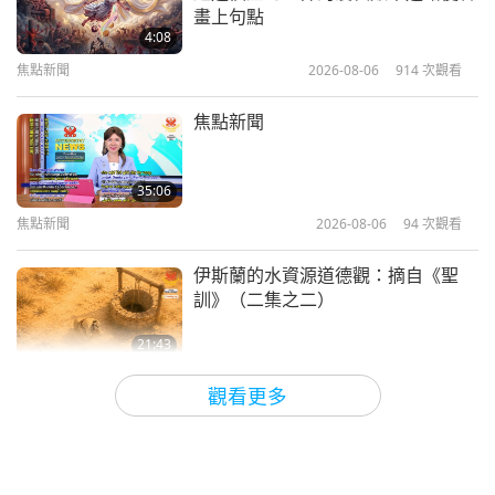
《和平：五個關於更美好世界的慈悲
畫上句點
故事》，辛蒂·薇拉（純素者）著作
4:08
（二集之一）
焦點新聞
2026-08-06
914
次觀看
20:33
心靈書房
2026-01-10
3063
次觀看
焦點新聞
魯米對上帝無盡的愛
35:06
焦點新聞
2026-08-06
94
次觀看
18:41
心靈書房
2018-03-21
5970
次觀看
伊斯蘭的水資源道德觀：摘自《聖
訓》（二集之二）
21:43
智慧之語
2026-08-06
82
次觀看
觀看更多
唐敏．佛萊（純素者）：為更仁慈的
世界播下種子（二集之一）