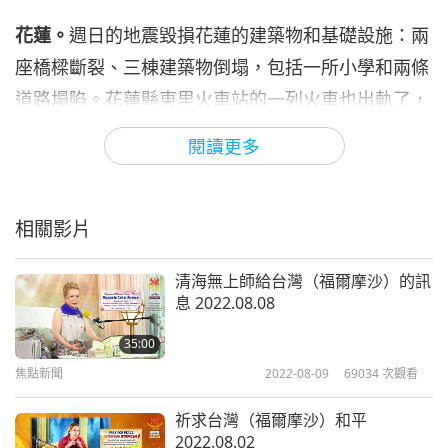
花蓮。
週日的地震毀損花蓮的建築物和基礎設施：兩
座橋樑斷裂、三棟建築物倒塌，包括一所小學和兩條
道路塌陷。花蓮縣東里火車站的一列火車也出軌了，
所幸沒有人受傷。九月十九日早上的七點卅分左右，
閱讀更多
我們花蓮的世界會會員聯繫相關人員以確定受災最嚴
重的春日里災民情況，以及他們如何照顧在玉里鎮收
容所流離失所的鎮民。我們發現被困在倒塌大樓的四
相關影片
名人士全都被安全救出。
清海無上師給台灣（福爾摩沙）的訊
接著，我們聯繫春日里里長，他在上午十一點提供我
息 2022.08.08
們一份所需救援物品和受創家庭的清單。我們世界會
35:00
的四位會員在附近商店採購所需物品並快速打包，然
焦點新聞
2022-08-09
69034
次觀看
後前往春日里的織羅部落。救濟包裡包括：米、油、
祈求台灣（福爾摩沙）和平
鹽、純素醬油、糖、豆漿、果汁、純素餅乾、飲水
2022.08.02