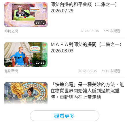
焦點新聞
2022-09-04
3957
次觀看
師父內邊的和平會談（二集之一）
桃園。
桃園一間室內羽球場的天花板崩塌，造成一人
2026.07.29
所有災難的成因和解決途徑
受傷。此外，迄今為止登記一起死亡事件，他是花蓮
38:45
玉里鎮預拌水泥廠的工人。根據新聞報導，他是桃園
師徒之間
2026-08-06
775
次觀看
2:57
人，所以我們世界會的桃園會員將會看看能否探望傷
短片
2019-11-04
7966
次觀看
者和這名災民的家人，致上師父對他們的關心和慰
ＭＡＰＡ對師父的提問（二集之一）
2026.08.03
問。所有福爾摩沙小中心將齊心協力幫助在最需要幫
台灣（福爾摩沙）前養豬戶將農場轉
變為動物庇護所
助地區的受災人們。我們感謝師父對災民從不間斷的
25:38
焦點新聞
2026-08-05
7131
次觀看
愛與關懷。我們也會為他們和他們的家人祈福。福爾
1:35
摩沙全體小中心/聯絡人
焦點新聞
2021-02-20
5935
次觀看
「快速充電」是一種美妙的方法，能
在物質世界開始讓人感到過於沉重
台灣（福爾摩沙）農民如何從畜牧養
讀完這份報告後，我們摯愛的師父向所有受影響的災
時，重新與內在上帝連結
殖轉型為糧食種植（二集之一）
3:46
民表達她的悲傷與愛：
「謝謝你們的報告，雖然它並
焦點新聞
2026-08-05
1212
次觀看
16:03
不能減輕我太多的悲傷。我含淚為台灣（福爾摩
觀看更多
良政善治
2020-07-21
7243
次觀看
焦點新聞
沙），特別是所有災民祈禱。我的心永遠與你們和你