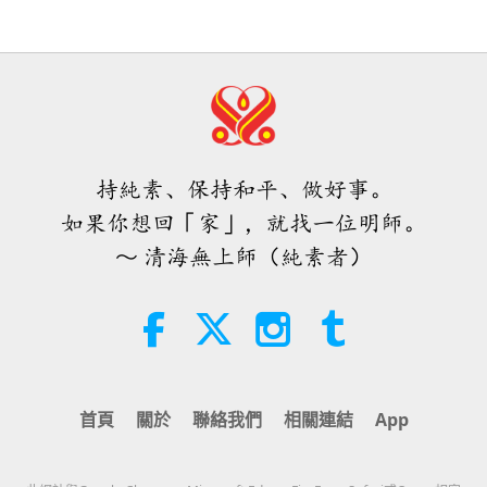
們美麗的國家同在。如有需要更多金額，請告知會計
新的愛家烘培店在台灣（福爾摩沙）
開幕…
人員核銷或（和）提供。上帝保佑。願所有台灣（福
38:07
焦點新聞
2026-08-05
269
次觀看
爾摩沙）人了解到這種物質生命短暫、稍縱即逝的本
1:36
質，並完全轉為純素者，朝向天堂境界的道路前進。
焦點新聞
2021-02-24
5994
次觀看
伊斯蘭的水資源道德觀：摘自《聖
阿彌陀佛，阿們。我的愛給你們大家。」
訓》（二集之一）
台灣（福爾摩沙）布農族的迷人傳說
持純素、保持和平、做好事。
與美好祭儀
22:27
如果你想回「家」，就找一位明師。
智慧之語
2026-08-05
271
次觀看
15:59
～ 清海無上師（純素者）
世界文化蹤跡
2020-11-11
5690
次觀看
不只是鈣質：塑造骨骼健康的日常習
慣
來自天堂的信差：一隻西伯利亞小白
鶴如何改變台灣（福爾摩沙）（四集
21:56
之一）
健康生活
2026-08-05
308
次觀看
17:21
首頁
關於
聯絡我們
相關連結
App
地球：我們可愛的家
2019-05-13
10759
次觀看
月球：我們明亮的天體夥伴（二集之
二）
「純素三十」─ 台灣（福爾摩沙）第