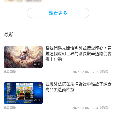
6:25
的水管。
焦點新聞
2022-01-17
4054
次觀看
觀看更多
我們還打聽卓清村的家庭需求。里長回答說他們的道
台灣（又稱福爾摩沙）支援在不同國
路在大地震後被封鎖，當地政府已經開始清理道路。
家避難的烏克蘭（祐蘭任）難民
最新
我們還被告知中央政府將全額補助用於當地修繕和翻
2:15
新的費用。
焦點新聞
2022-06-01
3931
次觀看
當我們遇見開悟明師並接受印心，穿
台東。
台東關山和池上有多處公用設施受損，例如一
越這個虛幻世界的漫長艱辛道路便會
來自台灣（福爾摩沙）清海無上師世
畫上句點
家預拌水泥廠、兩座公營糧倉、一間磚窯廠和一間碾
界會的救災活動相關報導
4:08
米廠。幸運的是，沒人因地震受傷。我們世界會會員
焦點新聞
2026-08-06
702
次觀看
3:38
於九月十九日週一聯繫振興村村長，他回答說他們不
焦點新聞
2021-02-19
3866
次觀看
西班牙法院在法律訴訟中維護了純素
需要任何救濟物品，因為目前沒有傷亡報告，感謝上
肉品製造商權益
台灣（福爾摩沙）的深厚文明值得被
帝。我們部分會員前往關山、池上、振興村和附近的
世界尊重和承認
2:01
鹿野進行調查。我們將繼續造訪其他地方並查明是否
焦點新聞
2026-08-06
294
次觀看
3:26
需要任何幫助。