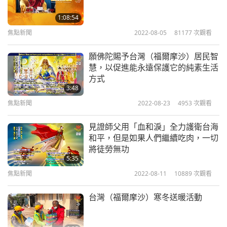
等。我們將它們分送給十三戶受災家庭，並附上無上
1:08:54
師電視台傳單，以及師父的書《和平曙光：有機純素
焦點新聞
2022-08-05
81177
次觀看
化解全球危機》，並傳達師父對他們的慈愛關懷。我
們也向他們解釋持純素是對所有人和世界最大的保
願佛陀賜予台灣（福爾摩沙）居民智
慧，以促進能永遠保護它的純素生活
護。
方式
3:48
根據花蓮縣衛生局的資料，共有十一名地震災民住
焦點新聞
2022-08-23
4953
次觀看
院。一位社工告訴我們有三名傷患是目前最需要幫助
的人。因此，我們為他們每人提供台幣五千元（一六
見證師父用「血和淚」全力護衛台海
和平，但是如果人們繼續吃肉，一切
○美元）的醫療費用。社工還告知我們世界會會員，
將徒勞無功
該里的居民使用簡單的自來水，但不幸的是，地震後
5:35
水塔裡的水管斷裂了。他們現在需要水電工幫忙修理
焦點新聞
2022-08-11
10889
次觀看
水管，但是在玉里鎮很難找到水電工。因此，他們表
台灣（福爾摩沙）寒冬送暖活動
示希望我們世界會能助他們一臂之力，我們花蓮的會
員在其他小中心的協助下，將嘗試為他們修復遭破壞