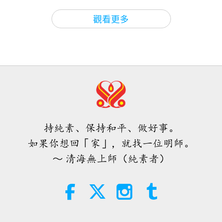
19
焦點新聞
2026-08-05
1164
次觀看
23:43
觀看更多
藝術與靈性
2022-08-09
6843
次觀看
焦點新聞
《珍愛沈默的眼淚》：音樂劇
（多集系列節目第廿集）
38:07
20
焦點新聞
2026-08-05
237
次觀看
22:38
藝術與靈性
2022-08-12
7354
次觀看
伊斯蘭的水資源道德觀：摘自《聖
訓》（二集之一）
《珍愛沈默的眼淚》：音樂劇
持純素、保持和平、做好事。
（多集系列節目第廿一集）
22:27
21
如果你想回「家」，就找一位明師。
智慧之語
2026-08-05
231
次觀看
28:54
～ 清海無上師（純素者）
藝術與靈性
2022-08-16
7447
次觀看
不只是鈣質：塑造骨骼健康的日常習
慣
《珍愛沈默的眼淚》：音樂劇
（多集系列節目第廿二集）
21:56
22
健康生活
2026-08-05
272
次觀看
23:47