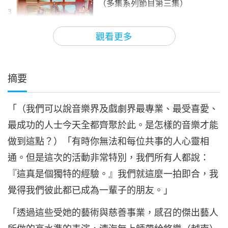
（多集系列節目第三集）
3
22:23
觀看更多
藝術與靈性
2022-06-14
8358
次觀看
《珍愛沈默的眼淚》：音樂劇
（多集系列節目第四集）
摘要
4
17:44
「（我們可以說音樂界及戲劇界最專業、最受喜愛、
藝術與靈性
2022-06-17
8392
次觀看
最成功的人士今天全都齊聚於此。是怎樣的音樂才能
《珍愛沈默的眼淚》：音樂劇
做到這點？）「有時你無法和每位共事的人心靈相
（多集系列節目第五集）
5
通。但是這次的活動非常特別，我們所有人都說：
17:08
『這真是個獨特的經驗。』我們就這麼一拍即合，我
藝術與靈性
2022-06-21
8978
次觀看
覺得我們彼此都已成為一輩子的朋友。」
《珍愛沈默的眼淚》：音樂劇
「透過這些受她的藝術與慈善事業，感召的傑出藝人
（多集系列節目第六集）
6