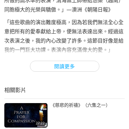
所做的高水準的表演，清海無上師帶給悠樂（越南）
13:18
同胞極大的光榮與驕傲。」—澳洲《朝陽日報》
藝術與靈性
2022-06-24
7499
次觀看
「這些歌曲的演出難度極高，因為若我們無法全心全
《珍愛沈默的眼淚》：音樂劇
意把所有的愛奉獻給上帝，便無法表達出來。經過這
（多集系列節目第七集）
7
次表演之後，我的內心改變了許多。這節目好像是給
14:56
我的一門巨大功課。表演內容充滿偉大的愛。」
藝術與靈性
2022-06-28
8196
次觀看
「慶典遵循了清海無上師的本意，三個慈善團體應邀
閱讀更多
《珍愛沈默的眼淚》：音樂劇
在舞台上接受清海無上師代表所有音樂藝術家的捐
（多集系列節目第八集）
8
款，總計三十萬美元。」
20:09
相關影片
「席耶瓦什‧夏姆斯表達了和許多人同樣的感覺，他
藝術與靈性
2022-07-01
7770
次觀看
表示她的善行令他『難以言喻』。…她的愛超越了宗
《慈悲的祈禱》（六集之一）
《珍愛沈默的眼淚》：音樂劇
教、種族、語言、文化及物種的界限。」—《帕耶曼
（多集系列節目第九集）
9
艾許那雜誌》
27:22
19:30