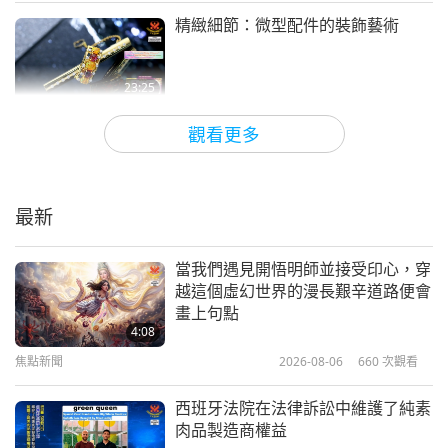
精緻細節：微型配件的裝飾藝術
《珍愛沈默的眼淚》：音樂劇
（多集系列節目第十三集）
13
23:25
12:43
藝術與靈性
2026-04-16
3663
次觀看
藝術與靈性
2022-07-19
7300
次觀看
觀看更多
花卉元素的雕琢藝術
《珍愛沈默的眼淚》：音樂劇
（多集系列節目第十四集）
14
最新
21:59
20:01
藝術與靈性
2026-04-09
3472
次觀看
藝術與靈性
2022-07-22
8063
次觀看
當我們遇見開悟明師並接受印心，穿
越這個虛幻世界的漫長艱辛道路便會
春天永恆的畫布：花卉藝術與風格之
《珍愛沈默的眼淚》：音樂劇
畫上句點
旅
（多集系列節目第十五集）
4:08
15
焦點新聞
2026-08-06
660
次觀看
24:53
23:01
藝術與靈性
2026-03-26
3729
次觀看
藝術與靈性
2022-07-26
7386
次觀看
西班牙法院在法律訴訟中維護了純素
肉品製造商權益
布料藝術：當代生活中的亞麻織品
《珍愛沈默的眼淚》：音樂劇