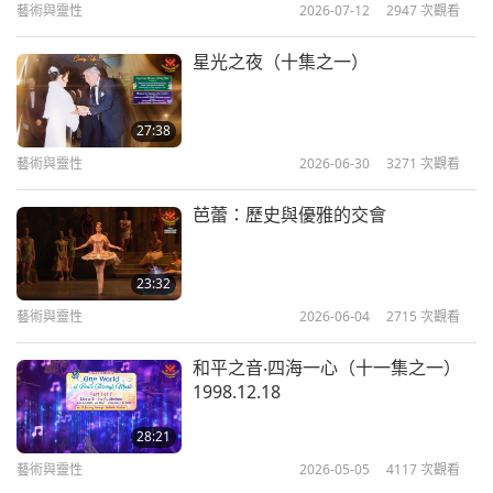
藝術與靈性
2026-07-12
2947
次觀看
「身著融合古代中國和奇幻世界的華麗服裝，白金級
藝術與靈性
2022-07-05
7909
次觀看
流行歌手謝安琪以中英文獻唱，令全場逾六千名觀眾
星光之夜（十集之一）
《珍愛沈默的眼淚》：音樂劇
為之陶醉。盛會在全體演出人員演唱，由艾爾·卡夏
（多集系列節目第十集）
10
譜曲的清海無上師的詩作〈你我心手相連〉（請執手
27:38
16:55
相握）的歌聲中落幕。」
藝術與靈性
2026-06-30
3271
次觀看
藝術與靈性
2022-07-08
8145
次觀看
「（你怎麼會參與在聖殿劇院演出的《珍愛沈默的眼
芭蕾：歷史與優雅的交會
《珍愛沈默的眼淚》：音樂劇
淚》音樂劇？）當你聆聽她的開示並且認識她，那真
（多集系列節目第十一集）
11
是種很美、具普世性且提昇心靈的正面訊息。這是個
23:32
21:45
非常罕見的經驗，也是不可思議的製作。（朴希瑟和
藝術與靈性
2026-06-04
2715
次觀看
藝術與靈性
2022-07-12
7956
次觀看
鮑伯‧林登在『吃純素廣播電台』）」
和平之音‧四海一心（十一集之一）
《珍愛沈默的眼淚》：音樂劇
1998.12.18
（多集系列節目第十二集）
12
28:21
12:59
藝術與靈性
2026-05-05
4117
次觀看
藝術與靈性
2022-07-15
7260
次觀看