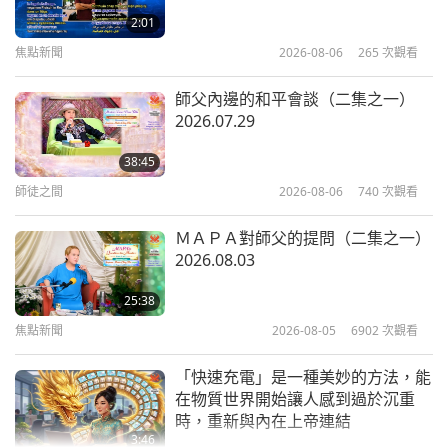
（多集系列節目第十六集）
2:01
16
焦點新聞
2026-08-06
265
次觀看
19:26
22:11
藝術與靈性
2026-03-05
3534
次觀看
藝術與靈性
2022-07-29
7194
次觀看
師父內邊的和平會談（二集之一）
2026.07.29
慶祝釋迦牟尼佛（純素者）佛誕晚會
《珍愛沈默的眼淚》： 音樂劇
（六集之一）
（多集系列節目第十七集）
38:45
17
師徒之間
2026-08-06
740
次觀看
32:27
21:37
藝術與靈性
2026-01-06
3936
次觀看
藝術與靈性
2022-08-02
7661
次觀看
ＭＡＰＡ對師父的提問（二集之一）
2026.08.03
幸福團聚在西湖，二○一九年農曆新
《珍愛沈默的眼淚》：音樂劇
年慶祝活動（六集之一）
（多集系列節目第十八集）
25:38
18
焦點新聞
2026-08-05
6902
次觀看
18:33
20:43
藝術與靈性
2019-04-16
9292
次觀看
藝術與靈性
2022-08-05
7061
次觀看
「快速充電」是一種美妙的方法，能
在物質世界開始讓人感到過於沉重
《珍愛沈默的眼淚》：音樂劇
時，重新與內在上帝連結
（多集系列節目第十九集）
3:46