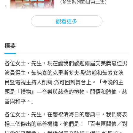
（多集系列節目第三集）
3
22:23
觀看更多
藝術與靈性
2022-06-14
8358
次觀看
《珍愛沈默的眼淚》：音樂劇
（多集系列節目第四集）
摘要
4
17:44
各位女士、先生，現在讓我們歡迎兩屆艾美獎最佳男
藝術與靈性
2022-06-17
8392
次觀看
演員得主，茹純素的克里斯多夫‧聖約翰和茹素女演
《珍愛沈默的眼淚》：音樂劇
員暨電視主持人凱莉‧派可回到舞台上。「今晚的主
（多集系列節目第五集）
5
題是『禮物』—音樂與慈悲的禮物、開悟和體恤、慈
17:08
善與和平。」
藝術與靈性
2022-06-21
8978
次觀看
各位女士、先生，在慶祝清海日的慶典中，我們將表
《珍愛沈默的眼淚》：音樂劇
揚三個傑出的慈善機構。他們是：「百老匯關懷／對
（多集系列節目第六集）
6