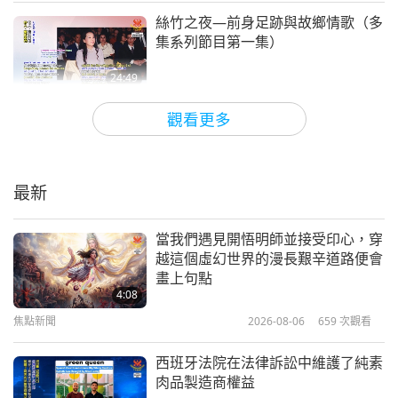
我們可以保證許多動物將因這筆極仁慈且慷慨的捐款
絲竹之夜—前身足跡與故鄉情歌（多
《珍愛沈默的眼淚》：音樂劇
而獲救。」
集系列節目第一集）
（多集系列節目第十三集）
13
24:49
12:43
藝術與靈性
2024-01-16
10451
次觀看
藝術與靈性
2022-07-19
7300
次觀看
觀看更多
尚塔爾·普林·迪羅謝（純素者）：真
《珍愛沈默的眼淚》：音樂劇
摯的藝術家（二集之一）
（多集系列節目第十四集）
14
最新
18:21
20:01
藝術與靈性
2023-12-28
4138
次觀看
藝術與靈性
2022-07-22
8063
次觀看
當我們遇見開悟明師並接受印心，穿
越這個虛幻世界的漫長艱辛道路便會
與清海無上師（純素者）在佛州歡慶
《珍愛沈默的眼淚》：音樂劇
畫上句點
溫馨的聖誕佳節（十一集之一）
（多集系列節目第十五集）
4:08
2001.12.25
15
焦點新聞
2026-08-06
659
次觀看
26:57
23:01
藝術與靈性
2023-12-05
5131
次觀看
藝術與靈性
2022-07-26
7386
次觀看
西班牙法院在法律訴訟中維護了純素
肉品製造商權益
楚喬•梅爾昌（純素者）：新革命
《珍愛沈默的眼淚》：音樂劇