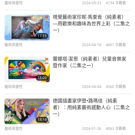
藝術與靈性
2024-05-23
4134
次觀看
藝術與靈性
2022-07-05
7909
次觀看
第一張支票。「同樣，在下將致贈無上師這十萬美
視覺藝術家珍妮‧馬奎肯（純素者）
元…清海無上師致贈給『百老匯關懷／對抗愛滋平等
《珍愛沈默的眼淚》：音樂劇
—用歡樂和趣味為世界上彩（二集之
（多集系列節目第十集）
會』。該基金會榮耀人類最深切的冀望。」「我也敬
一）
10
仰她的靈性理念，不僅在舞台上優美呈現，也在我們
17:15
16:55
藝術與靈性
2024-04-18
4661
次觀看
的社會中實踐。她的詩〈讚歌〉寫道：『我師父是最
藝術與靈性
2022-07-08
8145
次觀看
慈悲的。』她這份慷慨的禮物正是將這些話語付諸行
蕾娜塔‧潔恩（純素者）兒童音樂家
《珍愛沈默的眼淚》：音樂劇
動。」
暨作家（二集之一）
（多集系列節目第十一集）
11
18:05
「我是代表橘郡的州眾議員荷西‧索洛里奧。身為一
21:45
藝術與靈性
2024-04-04
4560
次觀看
位素食者，我感到無比光榮，能夠代表清海無上師頒
藝術與靈性
2022-07-12
7956
次觀看
贈十萬美元的捐款給國際動物保護者協會，該組織致
德國插畫家伊登•路瑪佳（純素
《珍愛沈默的眼淚》：音樂劇
者）：用純素藝術感動人心（二集之
力於促進和平與更人道的世界。」「我們致力於動物
（多集系列節目第十二集）
一）
保護事業，並且視清海無上師為偉大的領導者和導
18:16
12:59
師，教導人類該如何對待動物。我們相當感激，還有
藝術與靈性
2024-01-26
4063
次觀看
藝術與靈性
2022-07-15
7259
次觀看