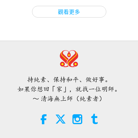
19
焦點新聞
2026-08-05
1159
次觀看
23:43
觀看更多
藝術與靈性
2022-08-09
6843
次觀看
焦點新聞
《珍愛沈默的眼淚》：音樂劇
（多集系列節目第廿集）
38:07
20
焦點新聞
2026-08-05
235
次觀看
22:38
藝術與靈性
2022-08-12
7354
次觀看
伊斯蘭的水資源道德觀：摘自《聖
訓》（二集之一）
《珍愛沈默的眼淚》：音樂劇
持純素、保持和平、做好事。
（多集系列節目第廿一集）
22:27
21
如果你想回「家」，就找一位明師。
智慧之語
2026-08-05
227
次觀看
28:54
～ 清海無上師（純素者）
藝術與靈性
2022-08-16
7447
次觀看
不只是鈣質：塑造骨骼健康的日常習
慣
《珍愛沈默的眼淚》：音樂劇
（多集系列節目第廿二集）
21:56
22
健康生活
2026-08-05
269
次觀看
23:47