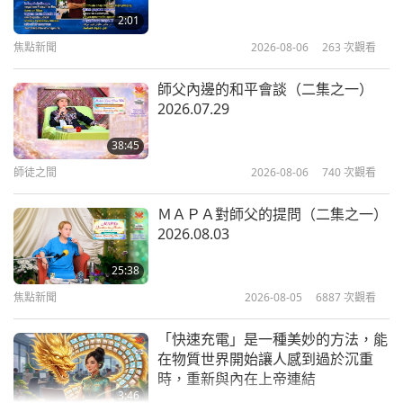
（二集之一）
（多集系列節目第十六集）
2:01
16
焦點新聞
2026-08-06
263
次觀看
26:34
22:11
藝術與靈性
2023-11-09
4071
次觀看
藝術與靈性
2022-07-29
7194
次觀看
師父內邊的和平會談（二集之一）
2026.07.29
《愛是唯一的解決之道》美國發表會
《珍愛沈默的眼淚》： 音樂劇
（十二集之一）
（多集系列節目第十七集）
38:45
17
師徒之間
2026-08-06
740
次觀看
34:46
21:37
藝術與靈性
2023-10-24
7273
次觀看
藝術與靈性
2022-08-02
7661
次觀看
ＭＡＰＡ對師父的提問（二集之一）
2026.08.03
用花園美化您的環境
《珍愛沈默的眼淚》：音樂劇
（多集系列節目第十八集）
25:38
18
焦點新聞
2026-08-05
6887
次觀看
18:55
20:43
藝術與靈性
2023-10-18
3873
次觀看
藝術與靈性
2022-08-05
7061
次觀看
「快速充電」是一種美妙的方法，能
在物質世界開始讓人感到過於沉重
《珍愛沈默的眼淚》：音樂劇
時，重新與內在上帝連結
（多集系列節目第十九集）
3:46