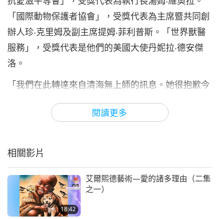
抗愛滋平等會」，受獎代表為執行長湯姆‧維奧拉。
13:18
「國際動物保護者協會」，受獎代表為主席暨共同創
藝術與靈性
2022-06-24
7498
次觀看
辦人珍‧克里姆及副主席提姆‧菲利普斯。「世界獸醫
《珍愛沈默的眼淚》：音樂劇
服務」，受獎代表是他們的美國大使丹妮拉‧德安傑
（多集系列節目第七集）
洛。
7
14:56
「我們在此轉達來自清海無上師的訊息。她很抱歉今
藝術與靈性
2022-06-28
8196
次觀看
天無法出席，因為她正在密集閉關中。我們引述她送
閱讀更多
《珍愛沈默的眼淚》：音樂劇
來的話如下：『謹向這幾個組織及其他機構致上崇高
（多集系列節目第八集）
敬意和衷心祝福他們的愛心和勇氣，幫助這個世界成
8
20:09
為一個更充滿愛的地方。同時我也感謝所有藝術家的
相關影片
藝術與靈性
2022-07-01
7770
次觀看
貢獻，很榮幸能代表您們獻上這份禮物，謹以此捐款
來表達對這些組織的謝意與敬重；祝福他們在進一步
艾爾熙德藝術—愛的諸多理由（二集
《珍愛沈默的眼淚》：音樂劇
之一）
（多集系列節目第九集）
深化他們崇高的志業中。』」
9
18:42
19:30
現在我們很榮幸請眾議員閣下凱裘‧阿查臣先生致贈