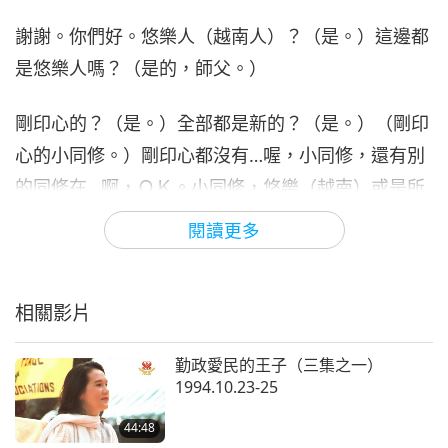
28:07
謝謝。你們好。悠樂人（越南人）？（是。）這邊都
師徒之間
2021-08-31
6859
次觀看
是悠樂人嗎？（是的，師父。）
剛印心的？（是。）全部都是新的？（是。）（剛印
心的小同修。）剛印心都沒有…喔，小同修，還有別
的同修在…啊，ＯＫ。小同修，悠樂（越南）或是所
有都有？（所有都有。）所有都有。那我怎麼講呢？
閱讀更多
你好。你好！（師父好。）你好！
你好！你們好，你們都健康安好嗎？（師父健康安好
相關影片
嗎？）好，我還好。健康，但不怎麼好，因為工作很
勤政愛民的王子（三集之一）
多，我無法獨自一人完成。所以說我不太好，但還算
1994.10.23-25
健康。若我能多做一些會更好，但我無法全靠自己完
44:48
成。所以說我不太好，但還算健康。不太好。（師父