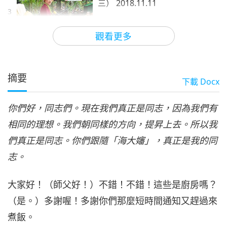
三） 2018.11.11
3
30:49
觀看更多
師徒之間
2021-08-28
7086
次觀看
明師與有情眾生的善緣（六集之
四） 2018.11.11
摘要
下載
Docx
4
31:09
你們好，同志們。現在我們真正是同志，因為我們有
師徒之間
2021-08-29
8791
次觀看
相同的理想。我們朝同樣的方向，提昇上去。所以我
明師與有情眾生的善緣（六集之
們真正是同志。你們跟隨「海大嬸」，真正是我的同
五） 2018.11.11
5
志。
28:56
師徒之間
2021-08-30
7719
次觀看
大家好！（師父好！）不錯！不錯！這些是廚房嗎？
（是。）多謝喔！多謝你們那麼短時間通知又趕過來
明師與有情眾生的善緣（六集之
六） 2018.11.11
煮飯。
6