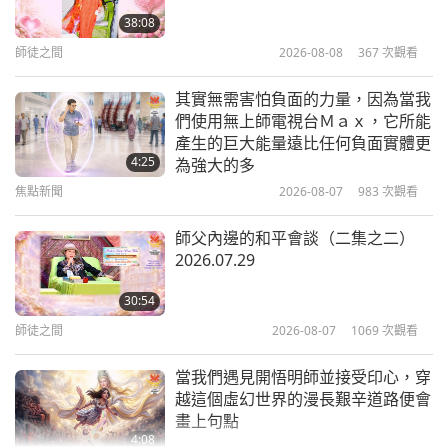
累。那個手好累。現在不敢再抱了。沒時間了，Ｏ
（三集之一） 2017.09.17
38:08
Ｋ？看一眼已經很好了。大概一年看一眼。夠了，是
師徒之間
2026-08-08
367
次觀看
44:25
嘛？是啊，你們也要賺自己福報；不是偷師父的。
師徒之間
2018-02-01
8314
次觀看
其實無需害怕負面的力量，因為當我
（謝謝師父。）謝謝什麼？謝謝你，大家好！（師父
們使用無上師電視台Ｍａｘ，它所能
節約世界資源（三集之一）
好。）還ＯＫ啦，我還ＯＫ啦。
產生的巨大能量遠比任何負面實體更
2013.07.15 法國
4:25
為強大的多
焦點新聞
2026-08-07
983
次觀看
42:15
你們一天通知而已就過來。來不及了。對不起啦，讓
師徒之間
2018-01-29
6864
次觀看
你們跑那麼辛苦。會不會太辛苦？（不會。）會不會
師父內邊的和平會談（二集之二）
2026.07.29
生氣師父啊？（不會。）有一些會呢。有一些會。
佛教故事：「勒那闍耶的故事」（三
集之一） 2015.09.03
（不會。）不讓他來，坐在我喉嚨前面啊，上面那裡
30:54
啊。他生氣我，生氣我。
生氣沒福報啦，ＯＫ？我沒
師徒之間
2026-08-07
1069
次觀看
39:05
做什麼壞的。我是好人。生氣好人就業障很多。了解
師徒之間
2018-01-26
7726
次觀看
當我們遇見開悟明師並接受印心，穿
嗎？
（了解。）
警告你們啊。生氣我，我也不會怎麼
越這個虛幻世界的漫長艱辛道路便會
打坐很重要（四集之一）
畫上句點
樣，就是你們會怎麼樣。怕就是這樣啦，不是怕我
2013.07.17 法國
4:08