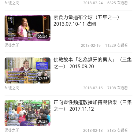
師徒之間
2018-02-24
6825
次觀看
好。）你好，好。恭喜！（是，師父。）大家會很快
成佛了。
素食力量遍布全球（五集之一）
2013.07.10-11 法國
台灣（福爾摩沙）？（台灣。）大陸呢？大陸有沒有
55:34
來？（有，在大殿。）（在這裡。）在這裡？ＯＫ。
師徒之間
2018-02-19
11229
次觀看
（在大殿。）在大殿？國外人都在大殿。大家好！
佛教故事「名為銅牙的男人」（三集
（師父好！）今天冷嗎？怎麼帽子都蓋起來？看起來
之一） 2015.09.20
很冷。怎麼樣？冷不冷啊？（師父好！）你好！（師
32:35
父好！）好，好。很好，很好。謝謝，謝謝。
師徒之間
2018-02-16
7108
次觀看
（師父好！）ＯＫ啦。我一個手好了，另外一手要…
正向靈性頻道散播加持與快樂（三集
要穩固一點。我們都老了。我看你們，就知道我有多
之一） 2017.11.12
老了。（師父好！）就像看鏡子一樣嘛，有沒有？要
36:27
老大家老。（師父好！）哎呀，地方太小啊？坐哪裡
師徒之間
2018-02-13
8135
次觀看