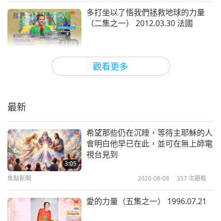
都不夠。還好不是通通有來。還好有一些沒來。（師
多打坐以了悟我們拯救地球的力量
父好！）你好，大陸啊？（台灣［福爾摩沙］）（師
（二集之一） 2012.03.30 法國
父好漂亮！）從遠遠看的，沒戴眼鏡啦。都看得到
41:49
嗎？（有！）我下來看你們一眼而已。（謝謝師父！
師徒之間
2018-02-11
7952
次觀看
謝謝師父！）（師父好漂亮！）衣服漂亮，衣服。
觀看更多
（師父漂亮。）
「為所有未來先知祈禱」（三集之
一） 2013.08.17-18 法國
最新
啊！玉嗎？你怎麼看起來還這麼年輕？你為什麼不和
38:55
悠樂人（越南人）坐在一起？沒有翻譯嗎？如果你坐
師徒之間
2018-02-06
7774
次觀看
希望那些仍在沉睡，等待主耶穌的人
在那裡，就沒有翻譯，可以嗎？（謝謝。謝謝，謝
會明白他早已在此，並可在無上師電
佛教故事：「單袍婆羅門」（二集之
謝。）沒關係。
視台見到
一） 2015.09.18
3:05
焦點新聞
2026-08-08
357
次觀看
哎呀！大家會誤會了。專門誤會的。不是說會；就是
48:54
師徒之間
2018-02-04
7304
次觀看
專門。專家。以前都有抱抱大家，有沒有？剛出來的
愛的力量（五集之一） 1996.07.21
時候。有沒有？有時候抱了一千人，抱了回來就好
愛心滿滿的狗寶貝和在世明師的可貴