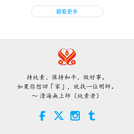
啊，ＯＫ？
反正老了。死就算了。沒什麼事。隨時都
焦點新聞
2026-08-06
1059
次觀看
26:14
觀看更多
準備好了。隨時就要打包，準備要走了。
師徒之間
2018-01-22
9303
次觀看
焦點新聞
你為什麼坐在那裡？你可以坐前面。你喜歡坐那裡？
師父講笑話和佛教故事：「五戒和五
種最好的布施善行」（三集之一）
（我必須提早離開。）啊，好，好。你幾點要離開？
35:06
2015.08.30
（四點半。）啊？（四點半。）四點半，現在已經四
焦點新聞
2026-08-06
288
次觀看
44:42
點半了嗎？還沒？好，啊，你會講中文？（是。）
師徒之間
2018-01-19
10425
次觀看
伊斯蘭的水資源道德觀：摘自《聖
好，如果你想講。不，只是你有特別待遇坐前面，但
訓》（二集之二）
「愛的內在連結」（三集之一）
不是義務。我以為他們沒告訴你。你自己決定。
持純素、保持和平、做好事。
2017.09.23
21:43
如果你想回「家」，就找一位明師。
智慧之語
2026-08-06
333
次觀看
29:52
（師父好。）悠樂（越南）人？（是，師父。）你最
～ 清海無上師（純素者）
師徒之間
2018-01-16
8133
次觀看
近剛成佛嗎？（是的，師父。）
你們好，同志們。現
唐敏．佛萊（純素者）：為更仁慈的
世界播下種子（二集之一）
在我們真正是同志，因為我們有相同的理想。我們朝
佛教故事：「五比丘的前世」（四集
之一） 2015.08.14
同樣的方向，提昇上去。所以我們真正是同志。你們
19:47
跟隨「海大嬸」，真正是我的同志。
（是的，師
素食菁英
2026-08-06
287
次觀看
42:10