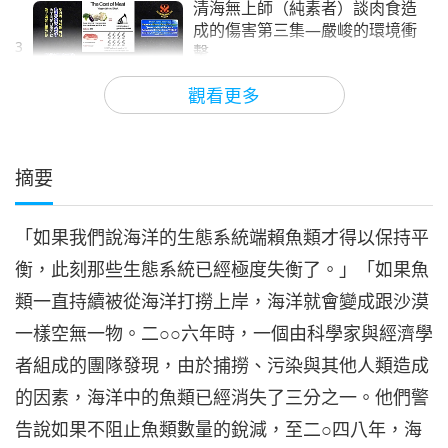
清海無上師（純素者）談肉食造
成的傷害第三集—嚴峻的環境衝
3
擊
18:06
觀看更多
其他節目
2020-07-01
9970
次觀看
清海無上師（純素者）談肉食造
成的傷害第四集—經濟成本高昂
摘要
4
15:39
「如果我們說海洋的生態系統端賴魚類才得以保持平
其他節目
2020-07-08
9279
次觀看
衡，此刻那些生態系統已經極度失衡了。」「如果魚
清海無上師（純素者）談肉食造
類一直持續被從海洋打撈上岸，海洋就會變成跟沙漠
成的傷害第五集—殘害我們的動
5
物朋友
一樣空無一物。二○○六年時，一個由科學家與經濟學
16:47
者組成的團隊發現，由於捕撈、污染與其他人類造成
其他節目
2020-07-16
11416
次觀看
的因素，海洋中的魚類已經消失了三分之一。他們警
清海無上師（純素者）談肉食造
告說如果不阻止魚類數量的銳減，至二○四八年，海
成的傷害第六集—人類墮落的原