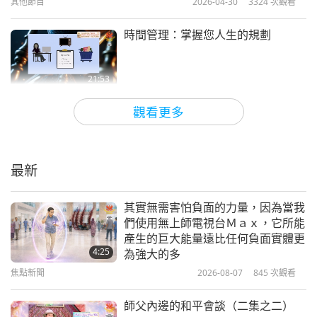
其他節目
2026-04-30
3324
次觀看
其他節目
2020-09-08
10275
次觀看
時間管理：掌握您人生的規劃
清海無上師（純素者）談肉食造
成的傷害第十三集—殘酷虐待家
13
禽
21:53
18:03
其他節目
2026-04-25
3107
次觀看
其他節目
2020-09-15
9033
次觀看
觀看更多
農業革命：紙穴盤移植機
清海無上師（純素者）談肉食造
成的傷害第十四集—海洋遭受摧
毀
最新
22:17
16:07
其他節目
2026-04-23
3455
次觀看
其他節目
2020-09-23
8356
次觀看
其實無需害怕負面的力量，因為當我
們使用無上師電視台Ｍａｘ，它所能
為何純素者擁有較高等的內在能量？
清海無上師（純素者）談肉食造
產生的巨大能量遠比任何負面實體更
成的傷害第十五集—神聖的乳牛
4:25
為強大的多
15
受虐
焦點新聞
2026-08-07
845
次觀看
22:34
15:51
其他節目
2026-04-18
3386
次觀看
其他節目
2020-10-14
10332
次觀看
師父內邊的和平會談（二集之二）