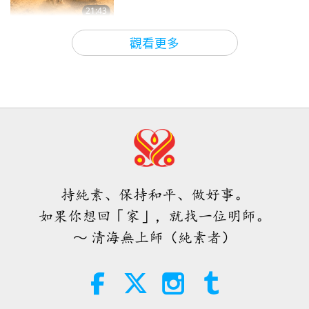
成的傷害第十九集—違反普世宗
21:43
19
教信條
智慧之語
2026-08-06
57
次觀看
17:22
觀看更多
其他節目
2020-11-25
13998
次觀看
唐敏．佛萊（純素者）：為更仁慈的
世界播下種子（二集之一）
清海無上師（純素者）談肉食造
成的傷害第廿集—遍及全球
19:47
20
素食菁英
2026-08-06
51
次觀看
15:33
其他節目
2020-12-02
10764
次觀看
師父內邊的和平會談（二集之一）
2026.07.29
持純素、保持和平、做好事。
38:45
如果你想回「家」，就找一位明師。
師徒之間
2026-08-06
1137
次觀看
～ 清海無上師（純素者）
西班牙法院在法律訴訟中維護了純素
肉品製造商權益
2:01