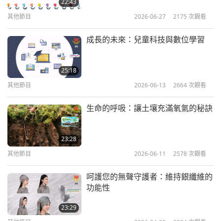
22:43
14:58
嗎？當然去釣魚的話會造很深的業障。因為釣魚是結
其他節目
2026-06-27
2175
次觀看
其他節目
2020-08-12
10928
次觀看
束活生生的生命，他的大限還沒到，他不是照上帝旨
意自然往生的。任何時候我們用自己意志結束眾生的
成長的未來：兒童科技與數位學習
清海無上師（純素者）談肉食造
成的傷害第十集—來世的報應
生命，都會為靈魂產生負擔，那種業障很難洗掉。」
10
「如果我們真的想看到人與動物、自然、天堂彼此之
25:18
14:21
間真正和睦相處，我們必須成為和諧，我們必須融洽
其他節目
2026-06-13
2664
次觀看
其他節目
2020-08-20
9449
次觀看
生活，行為舉止也要協調，包括每次上桌用餐也要有
生命的呼吸：讓土壤充滿氧氣的秘訣
清海無上師（純素者）談肉食造
和諧地飲食行為。和平、愛心、慈悲始於我們的餐
成的傷害第十一集—阻礙靈修
11
盤。我們無法真正稱自己和睦，如果每餐都讓自己的
23:28
13:33
手沾滿無辜動物的血，還有破壞環境和摧毀我們生活
其他節目
2026-06-11
2578
次觀看
其他節目
2020-09-02
9625
次觀看
的地球。當他們集體窒息，緩慢而痛苦地死去之際，
呵護您的無聲守護者：維持銀纖維的
清海無上師（純素者）談肉食造
卻必須將這些魚放到我們餐盤上，我們怎能稱晚餐的
功能性
成的傷害第十二集—有毒的物質
魚是和諧呢？所有經典都說：『種什麼因，得什麼
12
與能量
23:29
果。』」
15:15