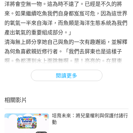
洋將會空無一物。這為時不遠了。已經是不久的將
6
因
16:31
來。如果繼續吃魚我們自身都岌岌可危，因為這世界
其他節目
2020-07-23
10622
次觀看
的氧氣一半來自海洋，而魚類是海洋生態系統為我們
產出氧氣的重要組成部分。」
清海無上師（純素者）談肉食造
成的傷害第七集—暴力的循環
清海無上師分享她自己與魚的一次有趣邂逅，並解釋
7
為何魚喜歡親近修行者。「我們去屏東也是這樣子
17:10
啊。魚都漂到水上面跳舞啊。是！亮亮的。在屏東
其他節目
2020-07-30
10700
次觀看
啊，我們來的時候，一洗下去，一來，然後碰到水洗
閱讀更多
清海無上師（純素者）談肉食造
臉嘛，或是大家洗手啊。魚啊，馬上漂上來。哇！漂
成的傷害第八集—靈性的龐大損
8
失
到整個湖都亮！每次都一樣！魚也很喜歡靠近我們。
13:21
他懂！他裡面的佛性懂。他的佛性和我們的佛性一
相關影片
其他節目
2020-08-05
9780
次觀看
樣。」
培育未來：將兒童權利與保護付諸行
清海無上師（純素者）談肉食造
「（如果去釣魚會造下惡業嗎？）當然會有，釣魚會
動
成的傷害第九集—來世的報應
造很深重的惡業。不然你覺得呢？難道是魚會有惡業
9