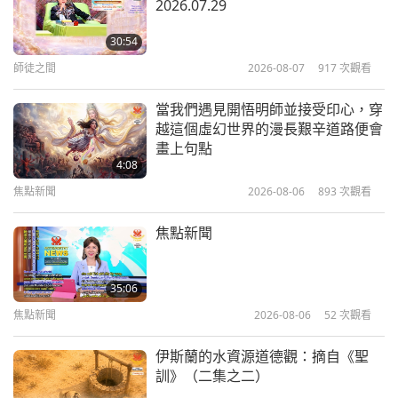
2026.07.29
培育未來：幼兒學習的新思維
清海無上師（純素者）談肉食造
成的傷害第十六集—曲解聖人的
30:54
16
教理
師徒之間
2026-08-07
917
次觀看
21:51
15:38
其他節目
2026-04-11
2919
次觀看
其他節目
2020-11-04
9474
次觀看
當我們遇見開悟明師並接受印心，穿
越這個虛幻世界的漫長艱辛道路便會
慈悲編織：用純素紗線做手工
清海無上師（純素者）談肉食造
畫上句點
成的傷害第十七集—剝削無助者
4:08
17
焦點新聞
2026-08-06
893
次觀看
24:10
15:20
其他節目
2026-04-04
3109
次觀看
其他節目
2020-11-13
10132
次觀看
焦點新聞
鄉村復興：為何發達國家正在擁抱更
清海無上師（純素者）談肉食造
簡單的生活
成的傷害第十八集—從動物學到
35:06
18
的功課
焦點新聞
2026-08-06
52
次觀看
21:42
15:44
其他節目
2026-03-21
3177
次觀看
其他節目
2020-11-18
8659
次觀看
伊斯蘭的水資源道德觀：摘自《聖
訓》（二集之二）
清海無上師（純素者）談肉食造