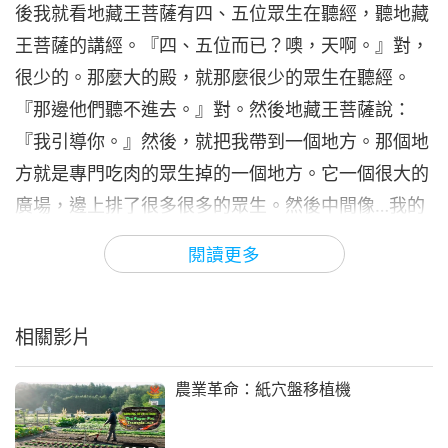
後我就看地藏王菩薩有四、五位眾生在聽經，聽地藏
6
因
16:31
王菩薩的講經。『四、五位而已？噢，天啊。』對，
其他節目
2020-07-23
10648
次觀看
很少的。那麼大的殿，就那麼很少的眾生在聽經。
『那邊他們聽不進去。』對。然後地藏王菩薩說：
清海無上師（純素者）談肉食造
成的傷害第七集—暴力的循環
『我引導你。』然後，就把我帶到一個地方。那個地
7
方就是專門吃肉的眾生掉的一個地方。它一個很大的
17:10
廣場，邊上排了很多很多的眾生。然後中間像…我的
其他節目
2020-07-30
10728
次觀看
感覺比踢足球場的那個場還大的。那邊是有五大洲的
閱讀更多
清海無上師（純素者）談肉食造
眾生都在那邊：白皮膚、黑皮膚、還有黃皮膚等等。
成的傷害第八集—靈性的龐大損
8
失
然後等一下空中掉下來一個絞肉機一樣的。就是什麼
13:21
都沒有，突然出現一個絞肉機，然後就『嗡』一下子
相關影片
其他節目
2020-08-05
9809
次觀看
響。等一下就喊叫聲很恐怖的。然後這些人每一個人
農業革命：紙穴盤移植機
清海無上師（純素者）談肉食造
站的圓圈的直徑就是一米半。然後就把他們攪成肉
成的傷害第九集—來世的報應
醬，全是血和肉。然後等一下這些人他們結束這個，
9