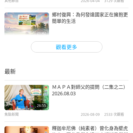
其他節目
2026-04-04
3129
次觀看
其他節目
2020-09-08
10306
次觀看
鄉村復興：為何發達國家正在擁抱更
清海無上師（純素者）談肉食造
簡單的生活
成的傷害第十三集—殘酷虐待家
13
禽
21:42
18:03
其他節目
2026-03-21
3200
次觀看
其他節目
2020-09-15
9057
次觀看
觀看更多
古人的育兒之道（二集之一）
清海無上師（純素者）談肉食造
成的傷害第十四集—海洋遭受摧
14
毀
最新
19:29
16:07
其他節目
2026-03-07
3416
次觀看
其他節目
2020-09-23
8382
次觀看
ＭＡＰＡ對師父的提問（二集之二）
2026.08.03
綠化沙漠：從中國到非洲（二集之
清海無上師（純素者）談肉食造
一）
成的傷害第十五集—神聖的乳牛
26:55
15
受虐
焦點新聞
2026-08-09
2533
次觀看
18:20
15:51
其他節目
2026-02-28
3313
次觀看
其他節目
2020-10-14
10354
次觀看
釋迦牟尼佛（純素者）曾化身為壁虎