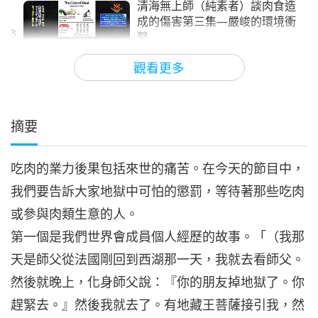
清海無上師（純素者）談肉食造
成的傷害第三集—嚴峻的環境衝
3
擊
18:06
觀看更多
其他節目
2020-07-01
9982
次觀看
清海無上師（純素者）談肉食造
成的傷害第四集—經濟成本高昂
摘要
4
15:39
吃肉的業力後果包括來世的痛苦。在今天的節目中，
其他節目
2020-07-08
9301
次觀看
我們要告訴大家地獄中可怕的懲罰，等待著那些吃肉
清海無上師（純素者）談肉食造
或參與肉類生意的人。
成的傷害第五集—殘害我們的動
5
物朋友
第一個是我們世界會成員個人經歷的故事。「（我那
16:47
天是師父從法國剛回到西湖那一天，我就去看師父。
其他節目
2020-07-16
11443
次觀看
然後就晚上，化身師父說：『你的朋友掉地獄了。你
清海無上師（純素者）談肉食造
趕緊去。』然後我就去了。有地藏王菩薩接引我，然
成的傷害第六集—人類墮落的原