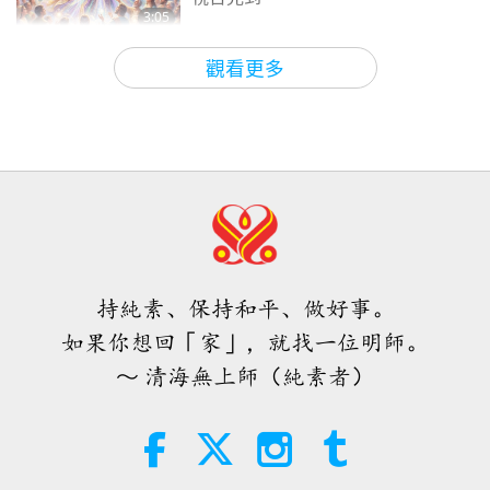
成的傷害第十九集—違反普世宗
3:05
19
教信條
焦點新聞
2026-08-08
860
次觀看
17:22
觀看更多
其他節目
2020-11-25
14040
次觀看
世界各地純素趨勢新聞，二○二六年
四至六月（二集之一）
清海無上師（純素者）談肉食造
成的傷害第廿集—遍及全球
3:40
20
短片
2026-08-08
329
次觀看
15:33
其他節目
2020-12-02
10805
次觀看
世界各地純素趨勢新聞，二○二六年
四至六月（二集之二）
持純素、保持和平、做好事。
4:58
如果你想回「家」，就找一位明師。
短片
2026-08-08
291
次觀看
～ 清海無上師（純素者）
愛的力量（五集之一） 1996.07.21
38:08