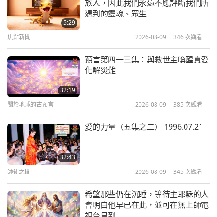
族人，因此我們永遠不應評斷我們所
經濟實惠的自製空氣清淨機
清海無上師（純素者）談肉食造
遇到的靈魂、眾生
成的傷害第十六集—曲解聖人的
5:29
16
教理
焦點新聞
2026-08-09
346
次觀看
25:15
15:38
其他節目
2026-02-28
3147
次觀看
其他節目
2020-11-04
9494
次觀看
預言第四一三集：與救世主喚醒真愛
化解災難
冬季防護：讓您的香蕉樹活下來
清海無上師（純素者）談肉食造
成的傷害第十七集—剝削無助者
32:19
17
關於地球的古預言
2026-08-09
385
次觀看
19:46
15:20
其他節目
2026-02-26
3384
次觀看
其他節目
2020-11-13
10155
次觀看
愛的力量（五集之二） 1996.07.21
親密靈性連結與神聖祝福的徵兆
清海無上師（純素者）談肉食造
成的傷害第十八集—從動物學到
32:43
18
的功課
師徒之間
2026-08-09
345
次觀看
22:12
15:44
其他節目
2026-02-14
3539
次觀看
其他節目
2020-11-18
8693
次觀看
希望那些仍在沉睡，等待主耶穌的人
會明白他早已在此，並可在無上師電
清海無上師（純素者）談肉食造
視台見到