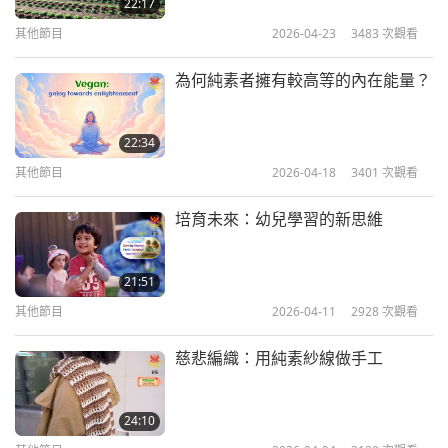
22:17
14:58
還排隊，一天三、五次這樣被懲罰。然後我就趕緊念
其他節目
2026-04-23
3483
次觀看
其他節目
2020-08-12
10953
次觀看
五聖號和七界禮物，然後這些眾生全部空了，那個地
獄就空了。解脫了。）」
為何純素者擁有較高等的內在能量？
清海無上師（純素者）談肉食造
成的傷害第十集—來世的報應
「所以，還是持戒得清楚。第一戒是殺業。第一戒殺
業不能犯。犯那個也是很麻煩。除了短命，身體不舒
22:34
14:21
服，生病很多，那種有時候難醫的那種病，那都是殺
其他節目
2026-04-18
3401
次觀看
其他節目
2020-08-20
9474
次觀看
業而出來。還有殺業是很嚴重，很嚴重。」
培育未來：幼兒學習的新思維
清海無上師（純素者）談肉食造
我們現在與大家分享清海無上師講述另一個故事，講
成的傷害第十一集—阻礙靈修
11
述那些在餐館裡提供肉類的人來世的報應。
21:51
13:33
其他節目
2026-04-11
2928
次觀看
其他節目
2020-09-02
9649
次觀看
慈悲編織：用純素紗線做手工
清海無上師（純素者）談肉食造
成的傷害第十二集—有毒的物質
12
與能量
24:10
15:15