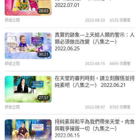
2022.07.01
師徒之間
2020-02-08
6748
次觀看
28:03
佛教故事「阿難總持的因緣，地
師徒之間
2022-08-23
6572
次觀看
獄的名號與如來讚嘆品」（十一
10
集之十）
真實的跡象—上天給人類的警示：人
33:31
類必須做出改變（八集之一）
2022.06.25
師徒之間
2020-02-09
6514
次觀看
30:21
佛教故事「阿難總持的因緣，地
師徒之間
2022-08-15
8695
次觀看
獄的名號與如來讚嘆品」（十一
11
集之十一） 2015.08.10
在天堂的審判時刻，請立刻醒悟並持
37:19
純素吧（八集之一） 2022.06.21
師徒之間
2020-02-10
6917
次觀看
27:57
師徒之間
2022-08-07
8703
次觀看
持純素與和平為我們帶來天堂，肉食
與戰爭摧毀一切（九集之一）
2022.06.15