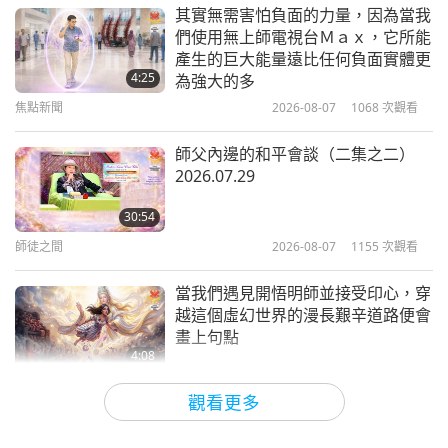
師徒之間
2022-07-16
7772
次觀看
其實無需害怕負面的力量，因為當我
們使用無上師電視台Ｍａｘ，它所能
各國領導人必須透過行動保護自由與
產生的巨大能量遠比任何負面實體更
民主（五集之一） 2022.05.23
4:25
為強大的多
焦點新聞
2026-08-07
1068
次觀看
26:57
師徒之間
2022-07-11
6694
次觀看
師父內邊的和平會談（二集之二）
2026.07.29
清海無上師關於Ｄｉｗ星球的揭密
（十二集之一）2022.05.19
30:54
師徒之間
2026-08-07
1155
次觀看
31:46
師徒之間
2022-06-29
13405
次觀看
當我們遇見開悟明師並接受印心，穿
越這個虛幻世界的漫長艱辛道路便會
畫上句點
4:08
焦點新聞
2026-08-06
1160
次觀看
觀看更多
焦點新聞