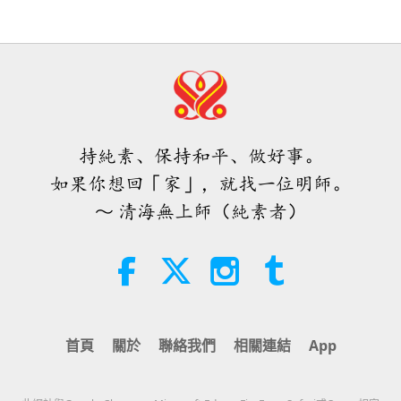
35:06
焦點新聞
2026-08-06
308
次觀看
伊斯蘭的水資源道德觀：摘自《聖
訓》（二集之二）
持純素、保持和平、做好事。
21:43
如果你想回「家」，就找一位明師。
智慧之語
2026-08-06
380
次觀看
～ 清海無上師（純素者）
唐敏．佛萊（純素者）：為更仁慈的
世界播下種子（二集之一）
19:47
素食菁英
2026-08-06
302
次觀看
首頁
關於
聯絡我們
相關連結
App
師父內邊的和平會談（二集之一）
2026.07.29