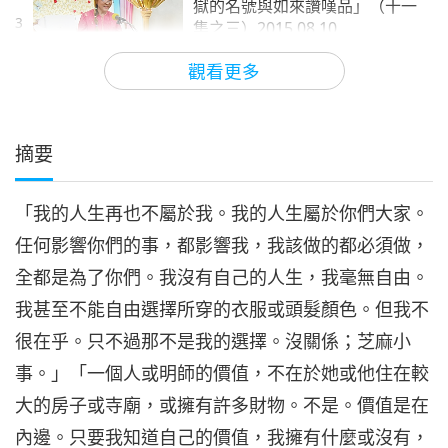
獄的名號與如來讚嘆品」（十一
3
集之三）2015.08.10
34:34
觀看更多
師徒之間
2020-02-02
6853
次觀看
佛教故事「阿難總持的因緣，地
獄的名號與如來讚嘆品」（十一
摘要
4
集之四）
33:37
「我的人生再也不屬於我。我的人生屬於你們大家。
師徒之間
2020-02-03
6867
次觀看
任何影響你們的事，都影響我，我該做的都必須做，
佛教故事「阿難總持的因緣，地
全都是為了你們。我沒有自己的人生，我毫無自由。
獄的名號與如來讚嘆品」（十一
5
集之五）
我甚至不能自由選擇所穿的衣服或頭髮顏色。但我不
34:34
很在乎。只不過那不是我的選擇。沒關係；芝麻小
師徒之間
2020-02-04
6841
次觀看
事。」「一個人或明師的價值，不在於她或他住在較
佛教故事「阿難總持的因緣，地
大的房子或寺廟，或擁有許多財物。不是。價值是在
獄的名號與如來讚嘆品」（十一
內邊。只要我知道自己的價值，我擁有什麼或沒有，
6
集之六）