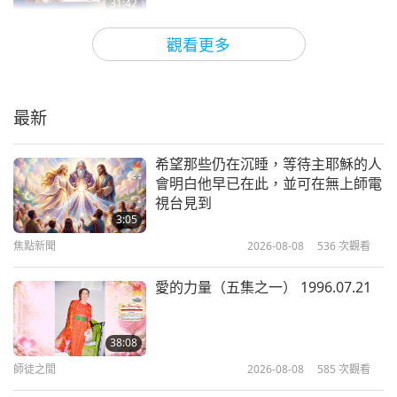
31:42
師徒之間
2022-07-29
8110
次觀看
觀看更多
上帝給俄羅斯軍隊的訊息（二集之
一） 2022.06.12
最新
31:51
師徒之間
2022-07-27
7380
次觀看
希望那些仍在沉睡，等待主耶穌的人
會明白他早已在此，並可在無上師電
善待他人必獲上帝恩寵（六集之一）
視台見到
2022.06.03
3:05
焦點新聞
2026-08-08
536
次觀看
29:16
師徒之間
2022-07-21
7946
次觀看
愛的力量（五集之一） 1996.07.21
肯定與否定力量的交織（五集之一）
2022.05.29
38:08
師徒之間
2026-08-08
585
次觀看
28:53