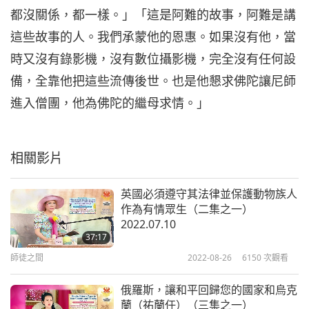
33:02
都沒關係，都一樣。」「這是阿難的故事，阿難是講
師徒之間
2020-02-05
7219
次觀看
這些故事的人。我們承蒙他的恩惠。如果沒有他，當
時又沒有錄影機，沒有數位攝影機，完全沒有任何設
佛教故事「阿難總持的因緣，地
獄的名號與如來讚嘆品」（十一
備，全靠他把這些流傳後世。也是他懇求佛陀讓尼師
7
集之七）
進入僧團，他為佛陀的繼母求情。」
38:01
師徒之間
2020-02-06
7398
次觀看
相關影片
佛教故事「阿難總持的因緣，地
獄的名號與如來讚嘆品」（十一
8
集之八）
英國必須遵守其法律並保護動物族人
31:20
作為有情眾生（二集之一）
2022.07.10
師徒之間
2020-02-07
6459
次觀看
37:17
佛教故事「阿難總持的因緣，地
師徒之間
2022-08-26
6150
次觀看
獄的名號與如來讚嘆品」（十一
9
集之九）
俄羅斯，讓和平回歸您的國家和烏克
38:09
蘭（祐蘭任）（三集之一）