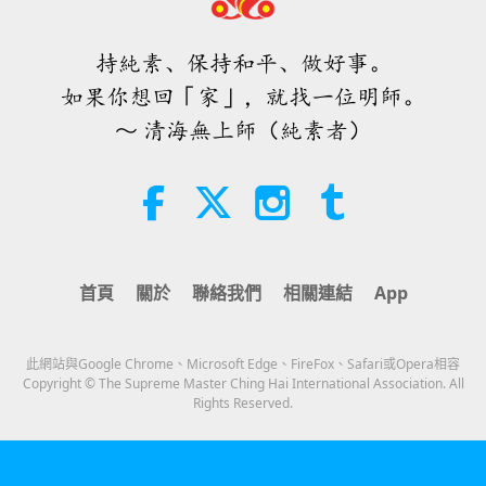
焦點新聞
持純素、保持和平、做好事。
34:52
如果你想回「家」，就找一位明師。
焦點新聞
2026-08-07
166
次觀看
～ 清海無上師（純素者）
《皮斯蒂斯•索菲亞》摘選—第七十
一至七十二章（二集之一）
19:35
智慧之語
2026-08-07
200
次觀看
首頁
關於
聯絡我們
相關連結
App
《吃往滅絕之路》（六集之一）
此網站與Google Chrome、Microsoft Edge、FireFox、Safari或Opera相容
24:55
Copyright © The Supreme Master Ching Hai International Association. All
Rights Reserved.
藝術與靈性
2026-08-07
133
次觀看
師父內邊的和平會談（二集之二）
2026.07.29