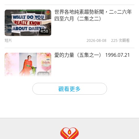
心靈書房
2026-01-10
3074
次觀看
世界各地純素趨勢新聞，二○二六年
四至六月（二集之二）
《半個地球的社會主義：拯救未來的
計畫》—專訪特洛伊‧維特斯博士
4:58
（純素者）（二集之一）
短片
2026-08-08
225
次觀看
17:03
心靈書房
2024-01-13
4958
次觀看
愛的力量（五集之一） 1996.07.21
38:08
師徒之間
2026-08-08
822
次觀看
觀看更多
其實無需害怕負面的力量，因為當我
們使用無上師電視台Ｍａｘ，它所能
產生的巨大能量遠比任何負面實體更
4:25
為強大的多
焦點新聞
2026-08-07
1195
次觀看