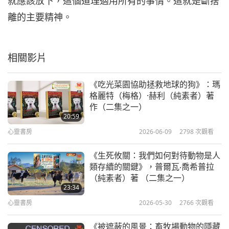
就應該放下，這個道理適用所有的事情。這就是斷捨
離的主要精神。
相關影片
《吃光菜園協助拯救地球的狗》：瑪
格麗特（梅格）·赫利（純素者）著
作（二集之一）
20:59
心靈書房
2026-06-09
2798
次觀看
《生死攸關：我們如何對待動物是人
類存續的關鍵》，普爾瓦‧喬希普拉
（純素者）著 （二集之一）
23:34
心靈書房
2026-05-30
2766
次觀看
《被遮蔽的風景：畜牧場動物的隱藏