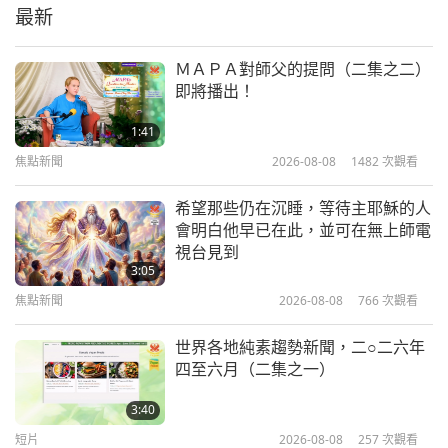
之一）
最新
20:41
心靈書房
2026-03-14
3229
次觀看
ＭＡＰＡ對師父的提問（二集之二）
即將播出！
《與路共生：道路生態學如何改變地
球命運》，作者班·戈德法布（二集
1:41
之一）
焦點新聞
2026-08-08
1482
次觀看
19:57
心靈書房
2026-02-14
3319
次觀看
希望那些仍在沉睡，等待主耶穌的人
會明白他早已在此，並可在無上師電
《皮特凱恩醫師的犬貓自然健康完整
視台見到
指南（第四版）》，專訪皮特凱恩夫
3:05
婦（皆純素者） （二集之一）
焦點新聞
2026-08-08
766
次觀看
19:55
心靈書房
2026-01-31
3409
次觀看
世界各地純素趨勢新聞，二○二六年
四至六月（二集之一）
《和平：五個關於更美好世界的慈悲
故事》，辛蒂·薇拉（純素者）著作
3:40
（二集之一）
短片
2026-08-08
257
次觀看
20:33