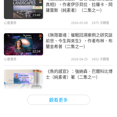
真相》，作者伊莎貝拉．拉羅卡．岡
薩雷斯（純素者）（二集之一）
23:49
心靈書房
2026-05-09
2975
次觀看
《無限靈魂：催眠回溯案例之研究談
前世、今生與來生》，作者布林．布
蘭金希普（二集之一）
22:24
心靈書房
2026-04-25
3452
次觀看
《魚的感官》：強納森．巴爾科比博
士（純素者）著（二集之一）
20:08
心靈書房
2026-03-28
3080
次觀看
觀看更多
《如何終結無處不在的不公義》，梅
樂妮•喬伊博士著（純素者）（二集