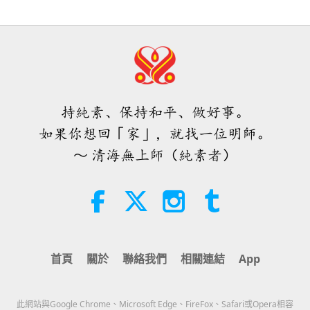
4:31
焦點新聞
2026-08-04
1053
次觀看
焦點新聞
持純素、保持和平、做好事。
32:52
如果你想回「家」，就找一位明師。
焦點新聞
2026-08-04
340
次觀看
～ 清海無上師（純素者）
快樂之分析：皮埃爾‧伽桑狄（素食
者）著作選文（二集之二）
19:31
智慧之語
2026-08-04
297
次觀看
首頁
關於
聯絡我們
相關連結
App
星蘋果樹的傳說（二集之二）
此網站與Google Chrome、Microsoft Edge、FireFox、Safari或Opera相容