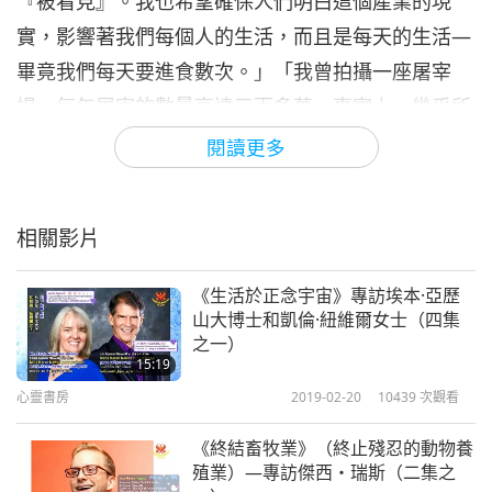
『被看見』。我也希望確保人們明白這個產業的現
實，影響著我們每個人的生活，而且是每天的生活—
畢竟我們每天要進食數次。」「我曾拍攝一座屠宰
場。每年屠宰的數量高達三百多萬。事實上，幾乎所
有動物養殖都是工業化的動物養殖，比如某個飼養場
閱讀更多
內就有三萬八千五百頭乳牛。這個飼養場的面積大概
相當於兩個街區，這些牛就站在自己糞便中。」
相關影片
拉羅卡．岡薩雷斯女士分享了她認為藝術與攝影在社
會及環境運動中所扮演的角色。「尤其正因為這是個
《生活於正念宇宙》專訪埃本·亞歷
山大博士和凱倫·紐維爾女士（四集
如此可怕的產業，我認為藝術能讓我們適度地投入其
之一）
中，進而願意正視某些許多人抗拒，甚至敵對的事
15:19
心靈書房
2019-02-20
10439
次觀看
物。藝術是眾多，眾多策略的一種，都是在為那些被
這個產業剝削、繁殖、囚禁、屠宰的動物發聲。」
《終結畜牧業》（終止殘忍的動物養
殖業）—專訪傑西・瑞斯（二集之