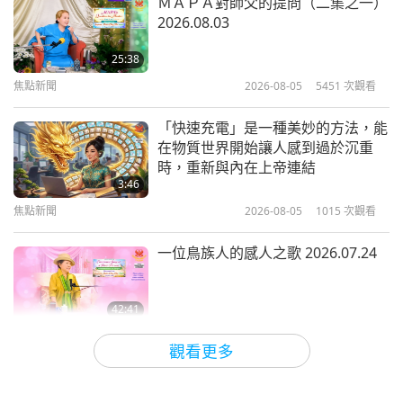
ＭＡＰＡ對師父的提問（二集之一）
2026.08.03
樹的祕密生命：它們有感覺，彼此會
溝通—樹木世界大揭密
25:38
焦點新聞
2026-08-05
5451
次觀看
19:45
心靈書房
2017-11-10
5612
次觀看
「快速充電」是一種美妙的方法，能
在物質世界開始讓人感到過於沉重
「與神對話」：真誠求道者的公開體
時，重新與內在上帝連結
驗
3:46
焦點新聞
2026-08-05
1015
次觀看
12:23
心靈書房
2017-10-27
4385
次觀看
一位鳥族人的感人之歌 2026.07.24
42:41
師徒之間
2026-08-05
791
次觀看
觀看更多
欣喜得知這位上帝弟子的善舉與愛心
風範獲得學校社群的讚賞