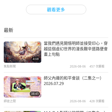
心靈書房
2018-10-24
6824
次觀看
觀看更多
採訪《水危機：短缺到永續之路》作
者布雷恩·里克特（三集之一）
最新
14:05
心靈書房
2018-09-23
5945
次觀看
當我們遇見開悟明師並接受印心，穿
越這個虛幻世界的漫長艱辛道路便會
《友善花園》： 一個小女孩充滿樂
畫上句點
趣的純素探險
4:08
焦點新聞
2026-08-06
457
次觀看
13:06
心靈書房
2018-09-12
6313
次觀看
師父內邊的和平會談（二集之一）
2026.07.29
專訪《純素理想國：純素者的世間之
道》作者克萊爾曼（二集之一）
38:45
師徒之間
2026-08-06
428
次觀看
11:21
心靈書房
2018-08-29
5782
次觀看