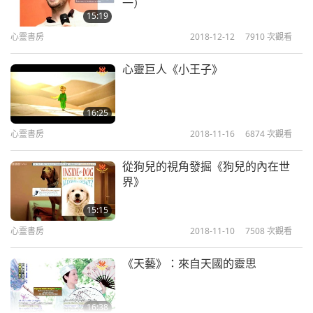
一）
15:19
心靈書房
2018-12-12
7910
次觀看
心靈巨人《小王子》
16:25
心靈書房
2018-11-16
6874
次觀看
從狗兒的視角發掘《狗兒的內在世
界》
15:15
心靈書房
2018-11-10
7508
次觀看
《天藝》：來自天國的靈思
16:38