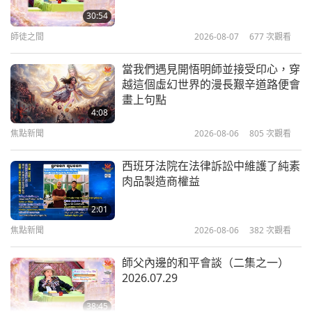
（四集之一） 2026.06.24
30:54
機，你還是會得到點數。（好。）當然，我不知道有
師徒之間
2026-08-07
677
次觀看
35:39
多少，我不能…要看個人以及你有多專心，懂嗎？
師徒之間
2026-07-06
4877
次觀看
（懂。）也許有五百，也許兩百，因為你不專心。
我
當我們遇見開悟明師並接受印心，穿
越這個虛幻世界的漫長艱辛道路便會
意思是，你坐在電視前，你很享受地觀看，你真的很
來自ＭＡＰＡ的指示，以讓「和平世
畫上句點
界」順利抵達 2026.06.23
專心看，那麼一小時你有兩千點。（謝謝您。）
4:08
焦點新聞
2026-08-06
805
次觀看
43:41
即使我的詩，聽我吟詩，聽我的歌，任何東西或我講
師徒之間
2026-07-05
3946
次觀看
西班牙法院在法律訴訟中維護了純素
的任何事、笑話。甚至詩歌，若是我唱的，你聽一首
肉品製造商權益
如何擁有一個和平的人生
歌能得四百點。別人唱的，也許你得兩百點。我的
2026.06.21
2:01
詩，如果別人唱的，有兩百點。但是當然，詩歌有時
焦點新聞
2026-08-06
382
次觀看
35:57
短，有時長，視情況而定。我意思是大致而言。
甚至
師徒之間
2026-07-04
3678
次觀看
我的歌，如果你聽的是我唱的歌，每首你得到四百
師父內邊的和平會談（二集之一）
2026.07.29
點！那只有兩、三、五分鐘。（哇！）懂嗎？
世界和平已經到來：用打坐讓它持續
（二集之一） 2026.06.17 & 06.20
（懂。）這是因為歌曲能讓你們更專心，所以如此。
38:45