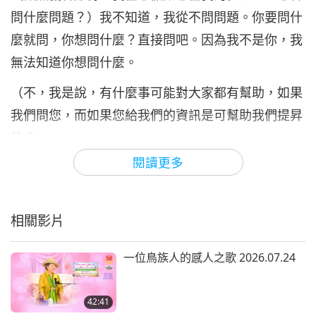
問什麼問題？）我不知道，我從不問問題。你要問什
麼就問，你想問什麼？直接問吧。因為我不是你，我
無法知道你想問什麼。
（不，我是說，有什麼事可能對大家都有幫助，如果
我們問您，而如果您給我們的資訊是可幫助我們提昇
的？）
閱讀更多
我已經給你們很多了。（您已給我們無限多了。）我
已經給你們很多建議。整整這三天，甚至直到這一分
鐘。（好，但有些事，像一直播放錄音帶和一直觀看
相關影片
影片。）不是一直這樣。當然，盡你所能多做。
一位鳥族人的感人之歌 2026.07.24
（但我有個ＭＰ３播放機，用它一天廿四小時播放，
連晚上也放，大約兩週，三天之後，我的看法就改變
42:41
了。播了一週後，我修行就很穩定，覺得被提昇。）