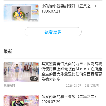
個不是要你們買新的。讀一小時教理有八百點，但看
小孩從小就要訓練好（五集之一）
一小時影片兩千點，比方說這樣。
你問完了嗎，寶
1996.07.21
貝？（我的問題問不完，不過現在問完了。）
36:23
師徒之間
2026-07-15
3757
次觀看
觀看更多
（當您提到我們得到兩千點，是我們必須坐在電視前
師父與躁進鬼魅的對話（二集之一）
專心看嗎？）
2026.07.05
當然，那你可得兩千點，否則會比較少。（是，因為
最新
36:30
大多數時候，例如當我通宵工作，正在燙衣服等等的
師徒之間
2026-07-13
4601
次觀看
其實無需害怕負面的力量，因為當我
時候。）你越專心，你就有兩千點。如果你坐在那裡
們使用無上師電視台Ｍａｘ，它所能
師父歡迎青春之王（三集之一）
看，專心並了解內容。否則，你得到的比較少，不是
產生的巨大能量遠比任何負面實體更
2026.06.30
4:25
為強大的多
沒有。（我意思是，好，當我只是聽它且讓它…）
焦點新聞
2026-08-07
683
次觀看
38:35
是，那也有點數。（好。）但不會得到全部兩千點，
師徒之間
2026-07-10
4295
次觀看
天啊！不能什麼都要，有總比沒有好。（是。）
師父內邊的和平會談（二集之二）
2026.07.29
在偉大靈性計畫中我們星球的現況
當你燙衣服就不能看書。所以你播放電視或播收音