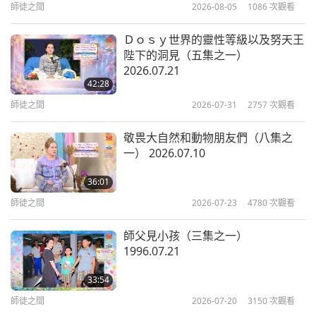
師徒之間
2026-08-05
1086
次觀看
如果你很需要強力充電，你就那樣做。要不然，你不
Ｄｏｓｙ世界的靈性等級以及努天王
必那樣。你儘量就好，因你們還有世界的工作。只是
陛下的洞見（五集之一）
為了讓你儘快充電，所有這些都供你運用，好嗎？
2026.07.21
42:28
（好。）你們可以儘量多利用。有些人不用，所以如
師徒之間
2026-07-31
2757
次觀看
此。太忙著蒐集無聊的資訊，即使他們有時間可以
敬畏大自然和動物朋友們（八集之
做，我是這個意思。你盡力而為，但有些人不做。所
一） 2026.07.10
以他們進步慢。他們可以多加利用；他們能做更多，
他們可以做更多，我的意思是這樣。（是。）
36:01
師徒之間
2026-07-23
4780
次觀看
你必須排優先順序，應該知道什麼是最重要的事。現
師父見小孩（三集之一）
在你們知道，每一樣都真的有幫助。很難跟你們講這
1996.07.21
些事情。因為你們也要誠心，懂嗎？
例如，若你看師
父電視一小時，你可以得兩千點。我的電視，我的影
33:54
師徒之間
2026-07-20
3150
次觀看
片。即使你一再重複又重複，看同一部影片。我說這