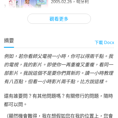
2005.02.26，匈牙利
3
32:56
觀看更多
師徒之間
2019-09-23
8198
次觀看
無上明師的恩澤（四集之四）
2005.02.26，匈牙利
摘要
下載
Docx
4
32:39
例如，若你看師父電視一小時，你可以得兩千點。我
師徒之間
2019-09-24
8562
次觀看
的電視，我的影片。即使你一再重複又重複，看同一
部影片。我說這個不是要你們買新的。讀一小時教理
有八百點，但看一小時影片兩千點，比方說這樣。
還有誰要問？有其他問題嗎？有關修行的問題，隨時
都可以問。
（顯然機會難得，我在想假如您在我的位置上，您會