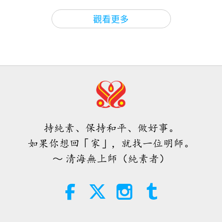
師徒之間
2026-08-06
1010
次觀看
37:09
你們看影片時也許會想：「師父講的我都知道了，師
觀看更多
師徒之間
2026-07-02
4566
次觀看
父以前講過了。」但歌曲…音樂總會讓人更專注，消
ＭＡＰＡ對師父的提問（二集之一）
2026.08.03
除所有緊張。因此師父的力量可以給你越來越多加持
如何進一步打開和平業力泡泡（六集
之一） 2026.06.10
力。歌曲、詩詞，任何只要是音樂、旋律，都會讓頭
25:38
腦平靜下來，讓人好像入睡了一樣，然後師父才能進
焦點新聞
2026-08-05
7789
次觀看
37:06
來，給你很多加持，聽懂嗎？（懂。）所以，哪首歌
師徒之間
2026-06-26
5558
次觀看
「快速充電」是一種美妙的方法，能
都沒關係，即使是悲傷、快樂的歌，什麼都好。
在物質世界開始讓人感到過於沉重
愛之王努陛下的來訪 2026.06.12
時，重新與內在上帝連結
持純素、保持和平、做好事。
但你若聽外面悲傷的歌，會有壞影響。有時沒有任何
3:46
如果你想回「家」，就找一位明師。
點數。外面的音樂，若是好音樂，也有點數。有時五
焦點新聞
2026-08-05
1410
次觀看
33:24
～ 清海無上師（純素者）
十點，有時一百點。要看是什麼歌，哪位音樂家，是
師徒之間
2026-06-25
4545
次觀看
焦點新聞
哪種音樂。
若能讓你頭腦休息一下，你就有點數。不
希瓦神112種專注之法四（六集之
是因為音樂，而是因你的頭腦休息了，所以師父力量
一） 1995.12.29
38:07
能灌進來。通常，頭腦會阻礙師父的力量。它會讓你
焦點新聞
2026-08-05
337
次觀看
36:49