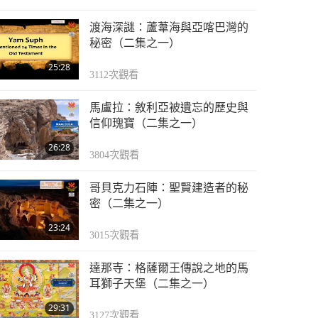
渡海深謎：蘆葦海與亞喀巴灣的
秘密（二集之一）
25:28
3112
次觀看
馬盧拉：敘利亞被遺忘的歷史與
信仰瑰寶（二集之一）
26:28
3804
次觀看
哥貝克力石陣：聖賢建造者的秘
密（二集之一）
23:24
3015
次觀看
達那寺：格薩爾王傳說之地的馬
耳獅子天堡（二集之一）
29:31
3127
次觀看