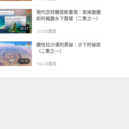
現代亞特蘭提斯重現：氣候變遷
如何揭露水下廢墟（二集之一）
28:21
3358
次觀看
撒哈拉沙漠的奧祕：沙下的祕密
（二集之一）
25:10
3505
次觀看