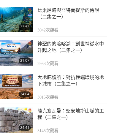
比米尼路與亞特蘭提斯的傳說
（二集之一）
23:53
3042
次觀看
神聖的的喀喀湖：創世神從水中
升起之地（二集之一）
21:07
2953
次觀看
大地庇護所：對抗極端環境的地
下城市（二集之一）
24:04
3015
次觀看
薩克塞瓦曼：聖安地斯山脈的工
程（二集之一）
24:41
3145
次觀看