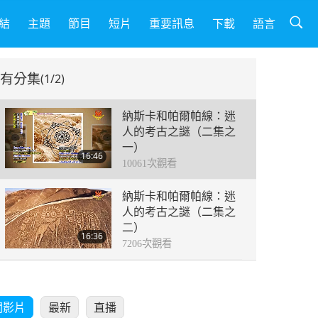
結
主題
節目
短片
重要訊息
下載
語言
有分集
(1/2)
納斯卡和帕爾帕線：迷
人的考古之謎（二集之
一）
16:46
10061
次觀看
納斯卡和帕爾帕線：迷
人的考古之謎（二集之
二）
16:36
7206
次觀看
關影片
最新
直播