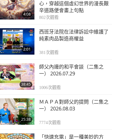
心，穿越這個虛幻世界的漫長艱
辛道路便會畫上句點
4:08
802
次觀看
西班牙法院在法律訴訟中維護了
純素肉品製造商權益
2:01
381
次觀看
師父內邊的和平會談（二集之
一） 2026.07.29
38:45
1006
次觀看
ＭＡＰＡ對師父的提問（二集之
一） 2026.08.03
25:38
7774
次觀看
「快速充電」是一種美妙的方