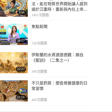
法，能在物質世界開始讓人感到
過於沉重時，重新與內在上帝連
3:46
結
1401
次觀看
焦點新聞
38:07
336
次觀看
伊斯蘭的水資源道德觀：摘自
《聖訓》（二集之一）
22:27
306
次觀看
不只是鈣質：塑造骨骼健康的日
常習慣
21:56
406
次觀看