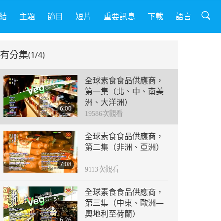
結
主題
節目
短片
重要訊息
下載
語言
有分集
(1/4)
全球素食食品供應商，
第一集（北、中、南美
洲、大洋洲）
6:00
19586
次觀看
全球素食食品供應商，
第二集（非洲、亞洲）
7:08
9113
次觀看
全球素食食品供應商，
第三集（中東、歐洲—
奧地利至荷蘭）
6:26