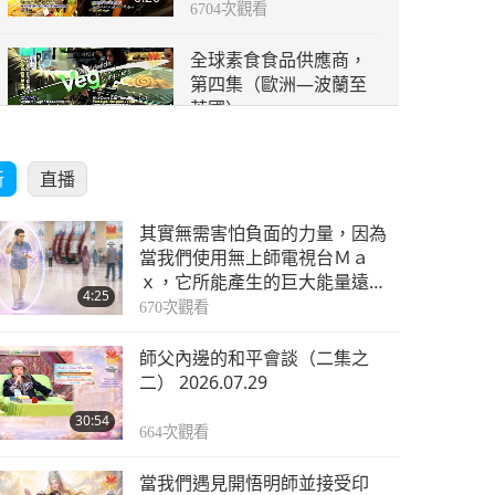
6704
次觀看
全球素食食品供應商，
第四集（歐洲—波蘭至
英國）
6:34
6594
次觀看
新
直播
其實無需害怕負面的力量，因為
當我們使用無上師電視台Ｍａ
ｘ，它所能產生的巨大能量遠比
4:25
任何負面實體更為強大的多
670
次觀看
師父內邊的和平會談（二集之
二） 2026.07.29
30:54
664
次觀看
當我們遇見開悟明師並接受印