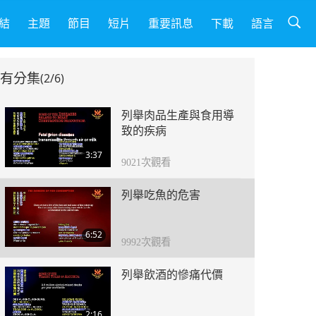
結
主題
節目
短片
重要訊息
下載
語言
有分集
(2/6)
列舉肉品生產與食用導
致的疾病
3:37
9021
次觀看
列舉吃魚的危害
6:52
9992
次觀看
列舉飲酒的慘痛代價
2:16