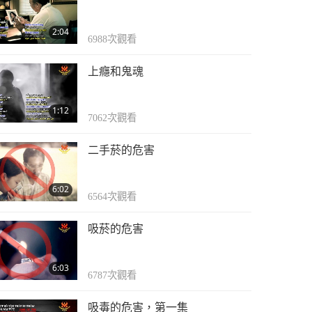
2:04
6988
次觀看
上癮和鬼魂
1:12
7062
次觀看
二手菸的危害
6:02
6564
次觀看
吸菸的危害
6:03
6787
次觀看
吸毒的危害，第一集