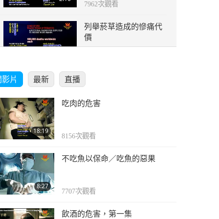
7962
次觀看
列舉菸草造成的慘痛代
價
1:48
6984
次觀看
關影片
最新
直播
列舉濫用毒品成癮的慘
痛代價
吃肉的危害
3:39
8135
次觀看
18:19
列舉食用乳品的代價
8156
次觀看
不吃魚以保命／吃魚的惡果
1:00
6916
次觀看
8:27
7707
次觀看
飲酒的危害，第一集