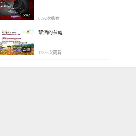
5:42
6592
次觀看
禁酒的益處
2:40
11538
次觀看