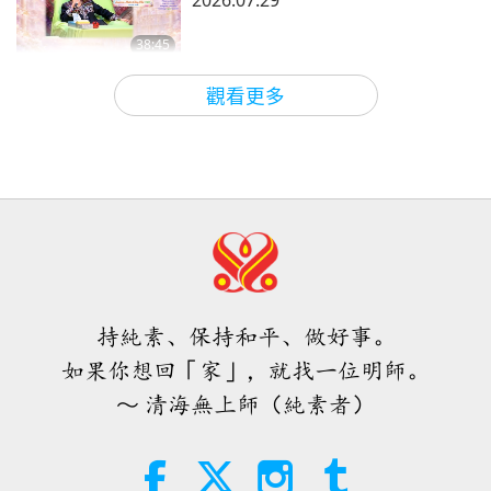
2026.07.29
38:45
師徒之間
2026-08-06
1106
次觀看
觀看更多
ＭＡＰＡ對師父的提問（二集之一）
2026.08.03
25:38
焦點新聞
2026-08-05
8046
次觀看
「快速充電」是一種美妙的方法，能
在物質世界開始讓人感到過於沉重
時，重新與內在上帝連結
持純素、保持和平、做好事。
3:46
如果你想回「家」，就找一位明師。
焦點新聞
2026-08-05
1483
次觀看
～ 清海無上師（純素者）
焦點新聞