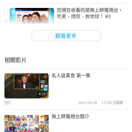
您現在收看的是無上師電視台，
吃素、環保、救地球！ #3
3
1:37
觀看更多
短片
2019-12-19
9100
次觀看
您現在收看的是無上師電視台，
吃素、環保、救地球！ #4
相關影片
1:47
名人談素食 第一集
短片
2019-12-19
9305
次觀看
您現在收看的是無上師電視台，
4:29
吃素、環保、救地球！ #5
短片
2021-03-16
11738
次觀看
5
1:47
無上師電視台簡介
短片
2019-12-19
9009
次觀看