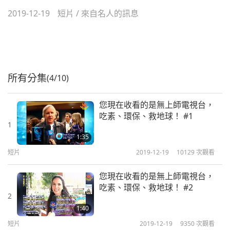
2019-12-19
短片
/
來自名人的訊息
所有分集
(4/10)
您現在收看的是無上師電視台，
吃素、環保、救地球！ #1
1
1:35
短片
2019-12-19
10129
次觀看
您現在收看的是無上師電視台，
吃素、環保、救地球！ #2
2
1:40
短片
2019-12-19
9350
次觀看