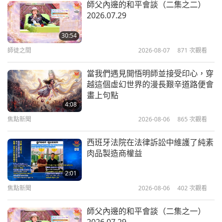
師父內邊的和平會談（二集之二）
9
2026.07.29
1:53
短片
2019-12-19
6351
次觀看
30:54
師徒之間
2026-08-07
871
次觀看
您現在收看的是無上師電視台，
吃素、環保、救地球！ #10
當我們遇見開悟明師並接受印心，穿
10
越這個虛幻世界的漫長艱辛道路便會
1:21
畫上句點
短片
2020-06-15
7947
次觀看
4:08
焦點新聞
2026-08-06
865
次觀看
西班牙法院在法律訴訟中維護了純素
肉品製造商權益
2:01
焦點新聞
2026-08-06
402
次觀看
師父內邊的和平會談（二集之一）