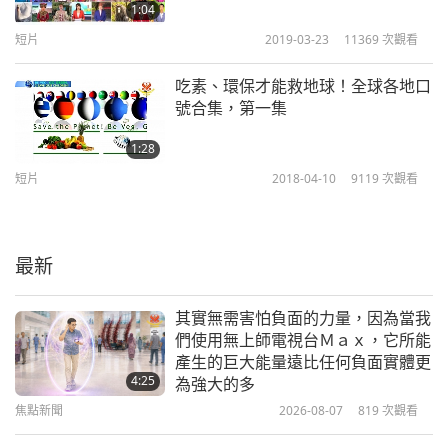
您現在收看的是無上師電視台，
1:04
吃素、環保、救地球！ #6
短片
2019-03-23
11369
次觀看
6
1:45
吃素、環保才能救地球！全球各地口
短片
2019-12-19
9191
次觀看
號合集，第一集
您現在收看的是無上師電視台，
1:28
吃素、環保、救地球！ #7
短片
2018-04-10
9119
次觀看
7
2:00
短片
2019-12-19
9113
次觀看
最新
您現在收看的是無上師電視台，
吃素、環保、救地球！ #8
其實無需害怕負面的力量，因為當我
8
們使用無上師電視台Ｍａｘ，它所能
1:53
產生的巨大能量遠比任何負面實體更
短片
2019-12-19
9901
次觀看
4:25
為強大的多
焦點新聞
2026-08-07
819
次觀看
您現在收看的是無上師電視台，
吃素、環保、救地球！ #9