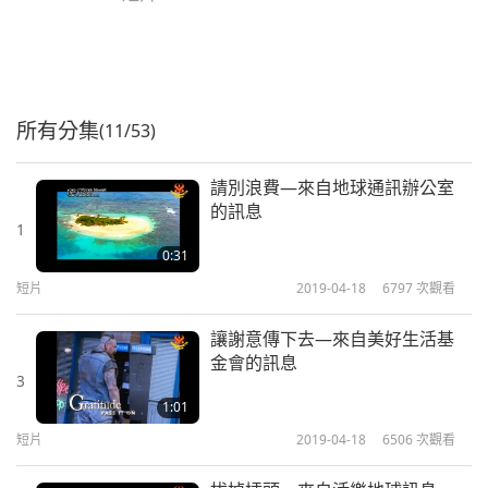
所有分集
(11/53)
請別浪費—來自地球通訊辦公室
的訊息
1
0:31
短片
2019-04-18
6797
次觀看
讓謝意傳下去—來自美好生活基
金會的訊息
3
1:01
短片
2019-04-18
6506
次觀看