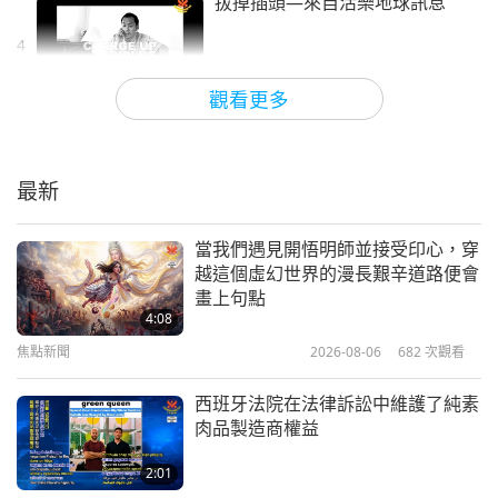
拔掉插頭—來自活樂地球訊息
4
0:30
觀看更多
短片
2019-04-18
6325
次觀看
風電的益處—來自地球通訊辦公
室的訊息
最新
5
1:01
當我們遇見開悟明師並接受印心，穿
短片
2019-04-18
6456
次觀看
越這個虛幻世界的漫長艱辛道路便會
畫上句點
讓關懷傳下去—來自美好生活基
4:08
金會的訊息
焦點新聞
2026-08-06
682
次觀看
6
0:16
西班牙法院在法律訴訟中維護了純素
短片
2019-04-18
6591
次觀看
肉品製造商權益
保護隱秘城市—來自地球通訊辦
2:01
公室的訊息