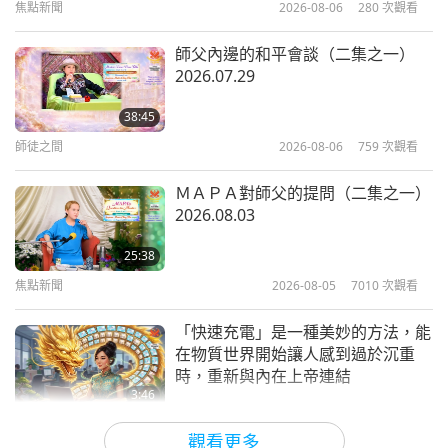
焦點新聞
2026-08-06
280
次觀看
7
1:58
師父內邊的和平會談（二集之一）
短片
2019-04-18
6459
次觀看
2026.07.29
當垃圾信處理—來自活樂地球的
38:45
訊息（威爾·法洛出演）
師徒之間
2026-08-06
759
次觀看
8
0:29
ＭＡＰＡ對師父的提問（二集之一）
短片
2019-04-18
6320
次觀看
2026.08.03
讓關愛傳下去—來自美好生活基
25:38
金會的訊息
焦點新聞
2026-08-05
7010
次觀看
9
0:31
「快速充電」是一種美妙的方法，能
短片
2019-04-18
6304
次觀看
在物質世界開始讓人感到過於沉重
時，重新與內在上帝連結
充足氣，少油耗—來自活樂地球
3:46
的訊息（克里斯·洛克出演）
焦點新聞
2026-08-05
1178
次觀看
10
觀看更多