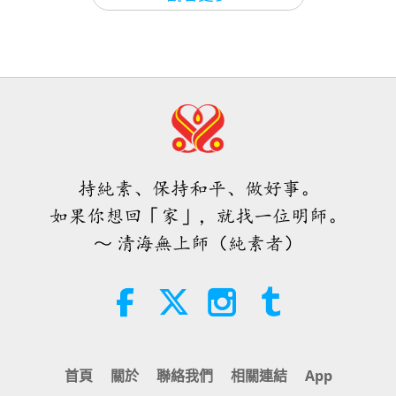
0:29
焦點新聞
短片
2019-04-18
6205
次觀看
保護海洋生命—來自地球通訊辦
38:07
公室的訊息
焦點新聞
2026-08-05
255
次觀看
2:00
伊斯蘭的水資源道德觀：摘自《聖
短片
2019-04-18
6105
次觀看
訓》（二集之一）
持純素、保持和平、做好事。
為後代締造更健全的世界—來自
22:27
地球通訊辦公室的訊息
如果你想回「家」，就找一位明師。
智慧之語
2026-08-05
248
次觀看
13
～ 清海無上師（純素者）
0:31
不只是鈣質：塑造骨骼健康的日常習
短片
2019-04-18
6149
次觀看
慣
減少用電—來自活樂地球的訊息
21:56
（茱莉·路易絲－卓佛出演）
健康生活
2026-08-05
292
次觀看
14
0:30
首頁
關於
聯絡我們
相關連結
App
月球：我們明亮的天體夥伴（二集之