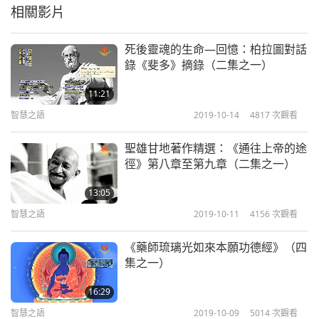
相關影片
死後靈魂的生命—回憶：柏拉圖對話
錄《斐多》摘錄（二集之一）
11:21
智慧之語
2019-10-14
4817
次觀看
聖雄甘地著作精選：《通往上帝的途
徑》第八章至第九章（二集之一）
13:05
智慧之語
2019-10-11
4156
次觀看
《藥師琉璃光如來本願功德經》（四
集之一）
16:29
智慧之語
2019-10-09
5014
次觀看