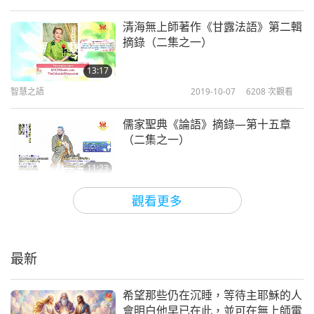
清海無上師著作《甘露法語》第二輯
摘錄（二集之一）
13:17
智慧之語
2019-10-07
6208
次觀看
儒家聖典《論語》摘錄—第十五章
（二集之一）
11:23
智慧之語
2019-10-04
4447
次觀看
觀看更多
卡巴拉哲學《光輝之書》第一章摘錄
（二集之一）
最新
16:28
智慧之語
2019-10-02
5561
次觀看
希望那些仍在沉睡，等待主耶穌的人
會明白他早已在此，並可在無上師電