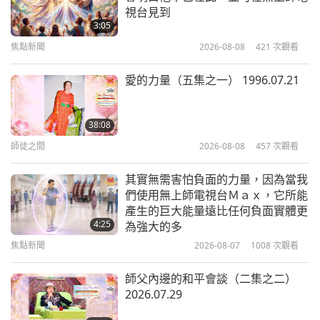
和平祈禱文集，四集之一—基督教
視台見到
3:05
焦點新聞
2026-08-08
421
次觀看
14:00
智慧之語
2019-09-30
4561
次觀看
愛的力量（五集之一） 1996.07.21
「三隱士」—托爾斯泰靈性短篇故事
（二集之一）
38:08
師徒之間
2026-08-08
457
次觀看
13:42
智慧之語
2019-09-27
8747
次觀看
其實無需害怕負面的力量，因為當我
們使用無上師電視台Ｍａｘ，它所能
讓生命充滿愛與奇蹟（三集之一）
產生的巨大能量遠比任何負面實體更
1999年5月18日，保加利亞
4:25
為強大的多
焦點新聞
2026-08-07
1008
次觀看
30:37
智慧之語
2019-09-24
4976
次觀看
師父內邊的和平會談（二集之二）
2026.07.29
住持佐橋啟空誦唸佛教淨土宗日常誦
經