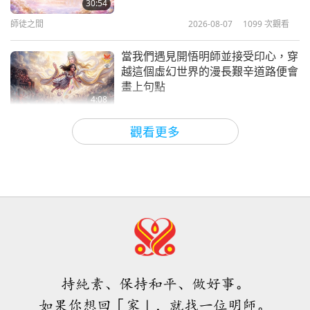
30:54
師徒之間
2026-08-07
1099
次觀看
19:51
智慧之語
2019-09-23
4401
次觀看
當我們遇見開悟明師並接受印心，穿
越這個虛幻世界的漫長艱辛道路便會
畫上句點
4:08
焦點新聞
2026-08-06
1087
次觀看
觀看更多
焦點新聞
35:06
焦點新聞
2026-08-06
298
次觀看
伊斯蘭的水資源道德觀：摘自《聖
訓》（二集之二）
持純素、保持和平、做好事。
21:43
如果你想回「家」，就找一位明師。