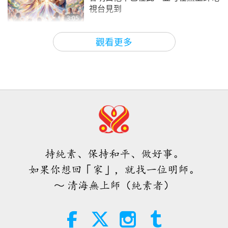
視台見到
16
3:05
25:32
焦點新聞
2026-08-08
872
次觀看
焦點新聞
2018-08-16
4972
次觀看
觀看更多
世界各地純素趨勢新聞，二○二六年
焦點新聞
四至六月（二集之一）
17
3:40
25:13
短片
2026-08-08
338
次觀看
焦點新聞
2018-08-17
4840
次觀看
世界各地純素趨勢新聞，二○二六年
焦點新聞
四至六月（二集之二）
18
持純素、保持和平、做好事。
4:58
23:51
如果你想回「家」，就找一位明師。
短片
2026-08-08
299
次觀看
焦點新聞
2018-08-18
4747
次觀看
～ 清海無上師（純素者）
愛的力量（五集之一） 1996.07.21
焦點新聞
19