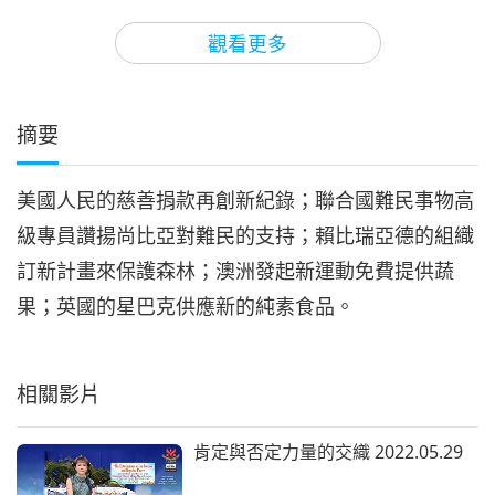
3
23:47
觀看更多
焦點新聞
2018-08-03
5744
次觀看
焦點新聞
摘要
4
25:19
美國人民的慈善捐款再創新紀錄；聯合國難民事物高
焦點新聞
2018-08-04
4948
次觀看
級專員讚揚尚比亞對難民的支持；賴比瑞亞德的組織
焦點新聞
訂新計畫來保護森林；澳洲發起新運動免費提供蔬
果；英國的星巴克供應新的純素食品。
5
21:10
焦點新聞
2018-08-05
4768
次觀看
相關影片
焦點新聞
肯定與否定力量的交織 2022.05.29
6
24:04