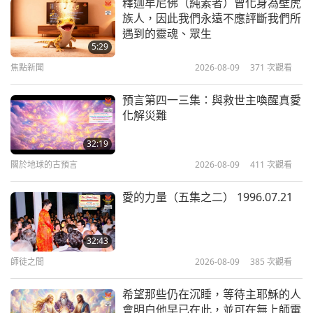
釋迦牟尼佛（純素者）曾化身為壁虎
焦點新聞
族人，因此我們永遠不應評斷我們所
烏克蘭（祐蘭任）基輔觀眾的心聲：
遇到的靈魂、眾生
13
祈禱的力量是無限的，遠遠超過大部
5:29
19:12
分人的認識，能創造奇蹟！
焦點新聞
2026-08-09
371
次觀看
5:00
焦點新聞
2018-08-13
4952
次觀看
焦點新聞
2022-05-15
4770
次觀看
預言第四一三集：與救世主喚醒真愛
焦點新聞
化解災難
見證支持邪惡領導人的下場：概念錯
14
誤不僅影響個人功德，甚至會讓人下
32:19
23:25
地獄
關於地球的古預言
2026-08-09
411
次觀看
2:44
焦點新聞
2018-08-14
4649
次觀看
焦點新聞
2022-05-14
6075
次觀看
愛的力量（五集之二） 1996.07.21
焦點新聞
在這段不確定的時期，誠心和勤奮修
15
行的觀音修行者會有觀音法門的保護
32:43
20:15
力
師徒之間
2026-08-09
385
次觀看
3:18
焦點新聞
2018-08-15
4759
次觀看
焦點新聞
2022-05-13
7461
次觀看
希望那些仍在沉睡，等待主耶穌的人
焦點新聞
會明白他早已在此，並可在無上師電