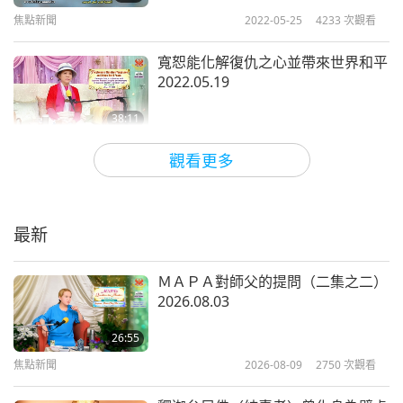
焦點新聞
2022-05-25
4233
次觀看
焦點新聞
寬恕能化解復仇之心並帶來世界和平
10
2022.05.19
22:12
38:11
焦點新聞
2018-08-10
4819
次觀看
焦點新聞
2022-05-22
13400
次觀看
觀看更多
焦點新聞
天助自助者：在現在的絕境中唯一的
11
解決方法就是轉向純素
21:12
最新
4:00
焦點新聞
2018-08-11
4775
次觀看
焦點新聞
2022-05-18
5467
次觀看
ＭＡＰＡ對師父的提問（二集之二）
焦點新聞
2026.08.03
在群體中越強大者更應該要謙卑為懷
12
2022.05.15
26:55
19:43
焦點新聞
2026-08-09
2750
次觀看
35:45
焦點新聞
2018-08-12
1874
次觀看
焦點新聞
2022-05-16
12934
次觀看