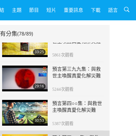
預言第三九七集：與救
世主喚醒真愛化解災難
結
主題
節目
短片
重要訊息
下載
語言
28:34
6151
次觀看
有分集
(78/89)
預言第三九八集：與救
世主喚醒真愛化解災難
33:25
5861
次觀看
預言第三九九集：與救
世主喚醒真愛化解災難
29:16
5244
次觀看
預言第四○○集：與救世
主喚醒真愛化解災難
30:53
5387
次觀看