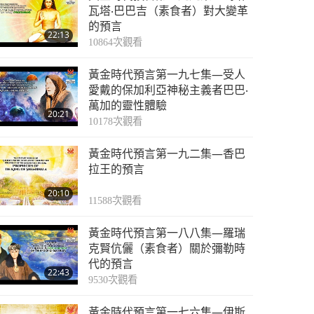
預言第四○九集：與救
瓦塔‧巴巴吉（素食者）對大變革
世主喚醒真愛化解災難
的預言
22:13
10864
次觀看
27:20
4039
次觀看
黃金時代預言第一九七集—受人
預言第四一○集：與救
愛戴的保加利亞神秘主義者巴巴‧
世主喚醒真愛化解災難
萬加的靈性體驗
20:21
10178
次觀看
33:59
3396
次觀看
黃金時代預言第一九二集—香巴
預言第四一一集：與救
拉王的預言
世主喚醒真愛化解災難
20:10
11588
次觀看
30:08
2587
次觀看
黃金時代預言第一八八集—羅瑞
預言第四一二集：與救
克賢伉儷（素食者）關於彌勒時
世主喚醒真愛化解災難
代的預言
22:43
9530
次觀看
31:12
1864
次觀看
黃金時代預言第一七六集—伊斯