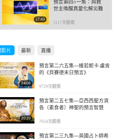
預言第四○一集：與救
世主喚醒真愛化解災難
27:43
5117
次觀看
預言第四○二集：與救
世主喚醒真愛化解災難
關影片
最新
直播
27:59
4995
次觀看
預言第二六五集—維若妮卡‧盧肯
預言第四○三集：與救
的《貝賽德末日預言》
世主喚醒真愛化解災難
24:06
9729
次觀看
32:17
4825
次觀看
預言第二五七集—亞西西聖方濟
預言第四○四集：與救
各（素食者）神聖的預言智慧
世主喚醒真愛化解災難
20:20
7654
次觀看
34:28
5097
次觀看
預言第二三九集—英國占卜師希