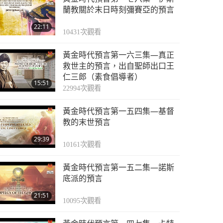
蘭教關於末日時刻彌賽亞的預言
22:11
10431
次觀看
黃金時代預言第一六三集—真正
救世主的預言，出自聖師出口王
仁三郎（素食倡導者）
15:51
22994
次觀看
黃金時代預言第一五四集—基督
教的末世預言
29:39
10161
次觀看
黃金時代預言第一五二集—諾斯
底派的預言
21:51
10095
次觀看