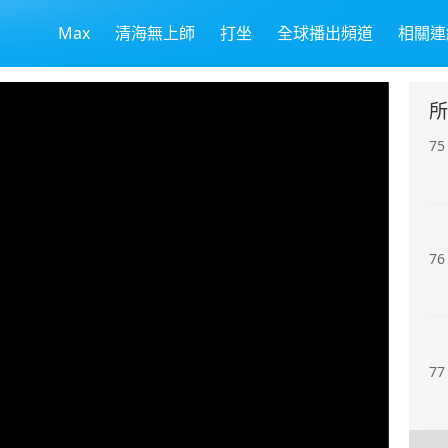
Max
清海無上師
打坐
全球播出頻道
相關連
74
所
75
76
77