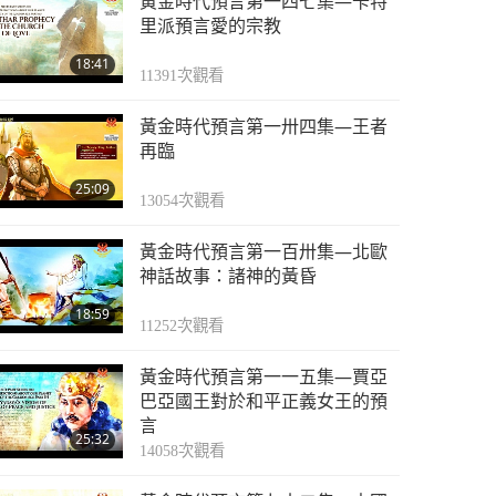
黃金時代預言第一四七集—卡特
里派預言愛的宗教
18:41
11391
次觀看
黃金時代預言第一卅四集—王者
再臨
25:09
13054
次觀看
黃金時代預言第一百卅集—北歐
神話故事：諸神的黃昏
18:59
11252
次觀看
黃金時代預言第一一五集—賈亞
巴亞國王對於和平正義女王的預
言
25:32
14058
次觀看