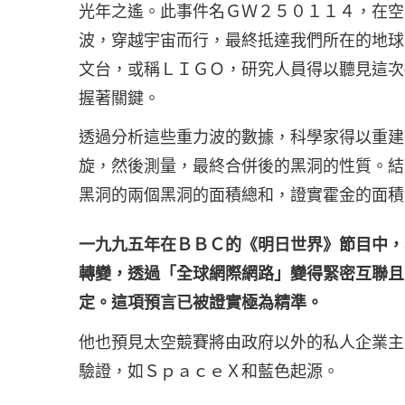
光年之遙。此事件名ＧＷ２５０１１４，在空
波，穿越宇宙而行，最終抵達我們所在的地球
文台，或稱ＬＩＧＯ，研究人員得以聽見這次
握著關鍵。
透過分析這些重力波的數據，科學家得以重建
旋，然後測量，最終合併後的黑洞的性質。結
黑洞的兩個黑洞的面積總和，證實霍金的面積
一九九五年在ＢＢＣ的《明日世界》節目中，
轉變，透過「全球網際網路」變得緊密互聯且
定。這項預言已被證實極為精準。
他也預見太空競賽將由政府以外的私人企業主
驗證，如ＳｐａｃｅＸ和藍色起源。