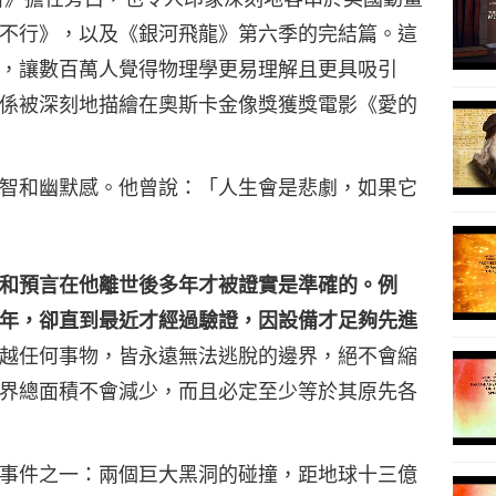
不行》，以及《銀河飛龍》第六季的完結篇。這
82
，讓數百萬人覺得物理學更易理解且更具吸引
係被深刻地描繪在奧斯卡金像獎獲獎電影《愛的
83
智和幽默感。他曾說：「人生會是悲劇，如果它
和預言在他離世後多年才被證實是準確的。例
84
年，卻直到最近才經過驗證，因設備才足夠先進
越任何事物，皆永遠無法逃脫的邊界，絕不會縮
界總面積不會減少，而且必定至少等於其原先各
85
事件之一：兩個巨大黑洞的碰撞，距地球十三億