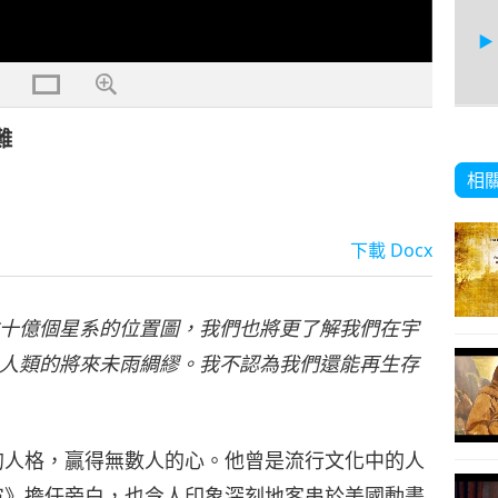
難
79
相
下載
Docx
80
十億個星系的位置圖，我們也將更了解我們在宇
人類的將來未雨綢繆。我不認為我們還能再生存
81
的人格，贏得無數人的心。他曾是流行文化中的人
宙》擔任旁白，也令人印象深刻地客串於美國動畫