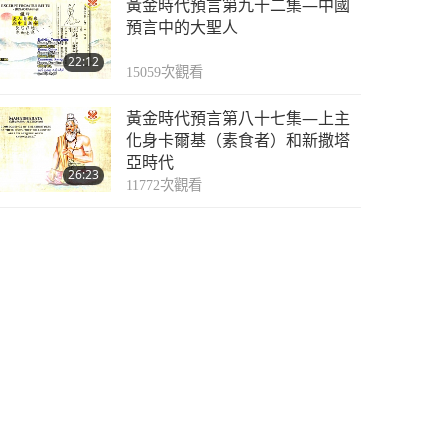
黃金時代預言第九十二集—中國
預言中的大聖人
22:12
15059
次觀看
黃金時代預言第八十七集—上主
化身卡爾基（素食者）和新撒塔
亞時代
26:23
11772
次觀看