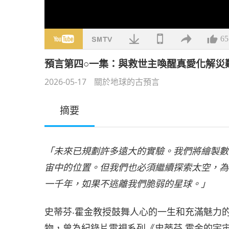
65
預言第四○一集：與救世主喚醒真愛化解災
2026-05-17
關於地球的古預言
摘要
「未來已規劃許多遠大的實驗。我們將繪製數
宙中的位置。但我們也必須繼續探索太空，為
一千年，如果不逃離我們脆弱的星球。」
史蒂芬‧霍金教授鼓舞人心的一生和充滿魅力
物，曾為紀錄片電視系列《史蒂芬‧霍金的宇