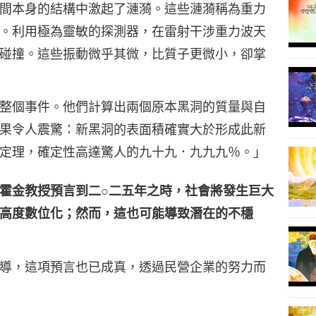
間本身的結構中激起了漣漪。這些漣漪稱為重力
。利用極為靈敏的探測器，在雷射干涉重力波天
86
碰撞。這些振動微乎其微，比質子更微小，卻掌
整個事件。他們計算出兩個原本黑洞的質量與自
87
果令人震驚：新黑洞的表面積確實大於形成此新
定理，確定性高達驚人的九十九．九九九％。」
霍金教授預言到二○二五年之時，社會將發生巨大
88
高度數位化；然而，這也可能導致潛在的不穩
導，這項預言也已成真，透過民營企業的努力而
89