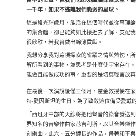
一千年，如果不逃離我們脆弱的星球。
這是段光輝歲月，能活在這個時代並從事理論
的集合體，卻已能夠如此接近去了解、支配我
很欣慰，若我曾做出綿薄貢獻。
我想分享我對這項探索的雀躍之情與熱忱，所
解所看到的事物，並思考是什麼使宇宙存在。
能做且能做成功的事。重要的是切莫輕言放棄
在最後一次演說後僅三個月，霍金教授便在家
特‧愛因斯坦的生日。為了致敬這位備受愛戴
「西班牙中部的天線將把他聲音的錄音發送到
界知名的音樂作曲家范吉利斯，以其音樂傑作
創樂曲。此六．五分鐘長的作品，帶著和平與