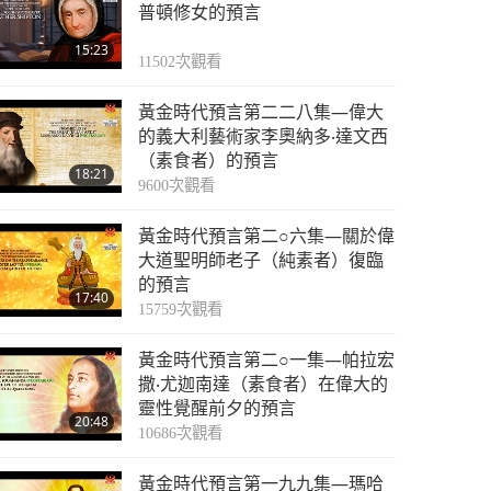
預言第四○五集：與救
普頓修女的預言
世主喚醒真愛化解災難
15:23
11502
次觀看
30:02
4565
次觀看
黃金時代預言第二二八集—偉大
預言第四○六集：與救
的義大利藝術家李奧納多‧達文西
世主喚醒真愛化解災難
（素食者）的預言
18:21
9600
次觀看
32:28
4442
次觀看
黃金時代預言第二○六集—關於偉
預言第四○七集：與救
大道聖明師老子（純素者）復臨
世主喚醒真愛化解災難
的預言
17:40
15759
次觀看
26:14
4404
次觀看
黃金時代預言第二○一集—帕拉宏
預言第四○八集：與救
撒‧尤迦南達（素食者）在偉大的
世主喚醒真愛化解災難
靈性覺醒前夕的預言
20:48
10686
次觀看
27:09
4432
次觀看
黃金時代預言第一九九集—瑪哈