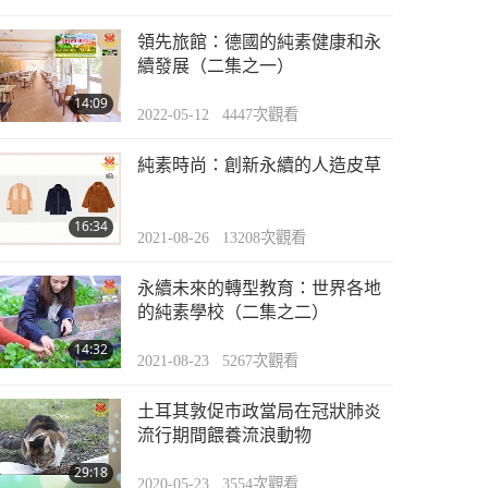
領先旅館：德國的純素健康和永
續發展（二集之一）
14:09
2022-05-12
4447
次觀看
純素時尚：創新永續的人造皮草
16:34
2021-08-26
13208
次觀看
永續未來的轉型教育：世界各地
的純素學校（二集之二）
14:32
2021-08-23
5267
次觀看
土耳其敦促市政當局在冠狀肺炎
流行期間餵養流浪動物
29:18
2020-05-23
3554
次觀看