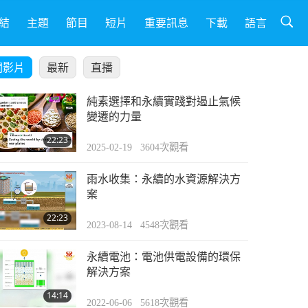
結
主題
節目
短片
重要訊息
下載
語言
關影片
最新
直播
純素選擇和永續實踐對遏止氣候
變遷的力量
22:23
2025-02-19
3604
次觀看
雨水收集：永續的水資源解決方
案
22:23
2023-08-14
4548
次觀看
永續電池：電池供電設備的環保
解決方案
14:14
2022-06-06
5618
次觀看