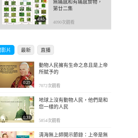
無痛感和有痛感食物，
第廿二集
4:45
4090
次觀看
無痛感和有痛感食物，
第廿三集
關影片
最新
直播
6:55
4039
次觀看
動物人民擁有生命之息且是上帝
無痛感和有痛感食物，
所賦予的
第廿四集
0:25
7072
次觀看
5:18
3247
次觀看
地球上沒有動物人民，他們是和
無痛感和有痛感食物，
您一樣的人民
第廿五集
0:33
5854
次觀看
4:37
3261
次觀看
清海無上師開示節錄：上帝是無