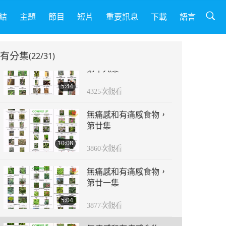
無痛感和有痛感食物，
第十八集
結
主題
節目
短片
重要訊息
下載
語言
5:45
4376
次觀看
有分集
(22/31)
無痛感和有痛感食物，
第十九集
5:44
4325
次觀看
無痛感和有痛感食物，
第廿集
10:08
3860
次觀看
無痛感和有痛感食物，
第廿一集
5:04
3877
次觀看