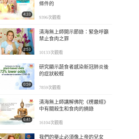
無痛感和有痛感食物，
條件的
第廿六集
4:33
9396
次觀看
4:45
3166
次觀看
清海無上師開示節錄：緊急呼籲
無痛感和有痛感食物，
禁止食肉之罪
第廿七集
2:53
10133
次觀看
4:57
3222
次觀看
研究顯示蔬食者感染新冠肺炎後
無痛感和有痛感食物，
的症狀較輕
第廿八集
0:59
7859
次觀看
7:56
3010
次觀看
清海無上師講解佛陀《楞嚴經》
無痛感和有痛感食物，
中有關殺生和食肉的摘錄
第廿九集
6:41
16104
次觀看
8:22
2874
次觀看
我們的舉止必須像上帝的兒女