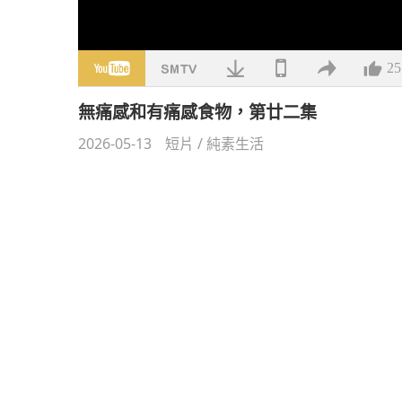
25
無痛感和有痛感食物，第廿二集
2026-05-13
短片
/
純素生活