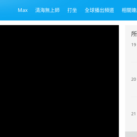
Max
清海無上師
打坐
全球播出頻道
相關連
18
所
19
20
21