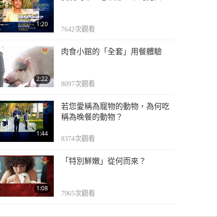
無痛感和有痛感食物，
第卅集
1:20
7642
次觀看
7:13
1782
次觀看
肉食小館的「全套」用餐體驗
無痛感和有痛感食物，
第卅一集
2:22
8097
次觀看
6:44
1867
次觀看
若您愛稱為寵物的動物，為何吃
稱為晚餐的動物？
1:44
8374
次觀看
「特別鮮嫩」從何而來？
1:08
7965
次觀看