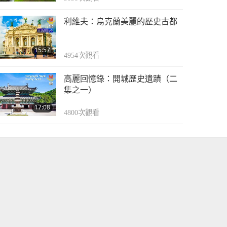
利維夫：烏克蘭美麗的歷史古都
15:57
4954
次觀看
高麗回憶錄：開城歷史遺蹟（二
集之一）
17:08
4800
次觀看