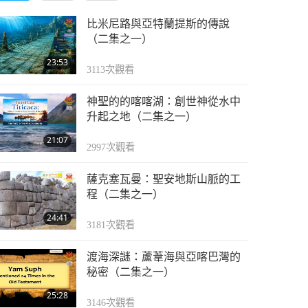
比米尼路與亞特蘭提斯的傳說
（二集之一）
23:53
3113
次觀看
神聖的的喀喀湖：創世神從水中
升起之地（二集之一）
21:07
2997
次觀看
薩克塞瓦曼：聖安地斯山脈的工
程（二集之一）
24:41
3181
次觀看
渡海深謎：蘆葦海與亞喀巴灣的
秘密（二集之一）
25:28
3146
次觀看