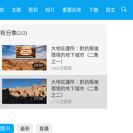
結
主題
節目
短片
重要訊息
下載
語言
有分集
(2/2)
大地庇護所：對抗極端
環境的地下城市（二集
之一）
24:04
3066
次觀看
大地庇護所：對抗極端
環境的地下城市（二集
之二）
21:38
2774
次觀看
關影片
最新
直播