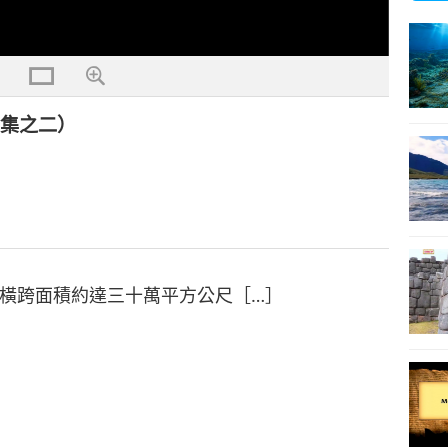
二集之二）
橫跨面積約達三十萬平方公尺［…］