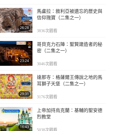
馬盧拉：敘利亞被遺忘的歷史與
信仰瑰寶（二集之一）
26:28
3836
次觀看
哥貝克力石陣：聖賢建造者的秘
密（二集之一）
23:24
3046
次觀看
達那寺：格薩爾王傳說之地的馬
耳獅子天堡（二集之一）
29:31
3176
次觀看
上帝加持烏克蘭：基輔的聖安德
烈教堂
16:43
5038
次觀看