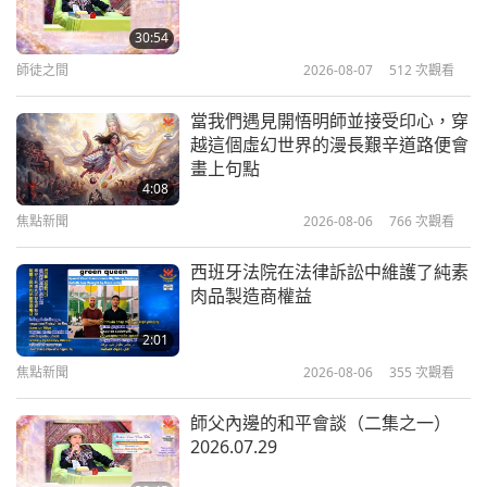
用無上師電視台加大版，加持他們的家園與生活。這
分享使用無上師電視台的力量來改變
環境的奇妙體驗
將大大地加速進程。請繼續精勤觀音修行，並將無上
30:54
師電視台分享給盡可能多的人。願你與高瞻遠矚的美
師徒之間
2026-08-07
512
次觀看
3:47
國人民皆能提昇至最高意識，實現上帝賦予你們的使
焦點新聞
2024-02-25
17821
次觀看
當我們遇見開悟明師並接受印心，穿
命。我的愛是你背後的風，給你力量走完歸鄉的旅
越這個虛幻世界的漫長艱辛道路便會
充分利用無上師電視台的加持力來提
畫上句點
程！」
昇世界和消除負面能量
4:08
焦點新聞
2026-08-06
766
次觀看
5:09
焦點新聞
2023-01-26
12844
次觀看
西班牙法院在法律訴訟中維護了純素
肉品製造商權益
見證發願終生茹素使病母延壽健康，
顯示愛力加上智慧與高貴靈性可以創
2:01
造奇蹟
焦點新聞
2026-08-06
355
次觀看
3:22
焦點新聞
2022-08-17
4876
次觀看
師父內邊的和平會談（二集之一）
2026.07.29
真正的慈悲和道德標準才是真正的解
決之道（廿二集之十七）