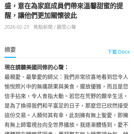
盛，意在為家庭成員們帶來溫馨甜蜜的提
醒，讓他們更加關懷彼此
2026-02-23
焦點新聞
/
觀眾心聲
摘要
下載
Docx
現在請聽美國同修的心聲：
最親愛、最摯愛的師父：我們非常欣喜地看到您令人
愉悅照片中的無痛蔬果與美食，擺放優雅，而且是您
信手拈來，令人食指大動。若您在荒野的艱辛生活，
是為了換得我們和平富足的日子，那麼您已欣然接受
這份交易。人類何其有幸，此刻擁有無上聖愛，即擁
有無上師電視台向全世界播放。我逐漸體悟到，愛不