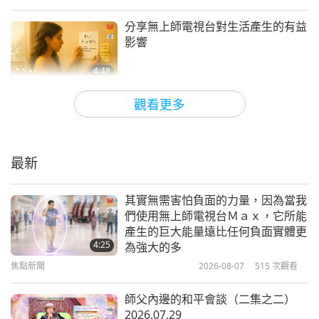
時間才完成，因為缺乏合適的器具與充足的時間，但
我很高興我的努力能為你和／或其他人帶來一些快
分享無上師電視台對生活產生的有益
影響
樂，提醒他們家庭對於個人和世界和諧的重要，他們
應該盡可能多地一起用餐，感受幸福、關懷和甜蜜的
4:48
團聚，透過各種美好的方式，例如美味的純素自焙甜
焦點新聞
2025-07-12
3037
次觀看
觀看更多
點、烹飪家庭菜餚等等。這確實有幫助，因為家常菜
這是一個很好的例子說明純素飲食是
給人一種家庭的感覺—溫暖、愛、團聚、支持和安全
多麼強而有力，不僅對我們的健康如
此，對我們的靈性也是如此
感！
最新
4:52
上帝旨意在世間成就的法緣已具足。但願人類能齊心
焦點新聞
2024-12-27
3577
次觀看
其實無需害怕負面的力量，因為當我
協力消弭未來的災難，如此我們便能歡欣地齊步邁向
們使用無上師電視台Ｍａｘ，它所能
分享透過播放無上師電視台使周圍發
上帝為地球規劃的輝煌未來—那是莊嚴華麗的純素天
產生的巨大能量遠比任何負面實體更
生的正面轉變
4:25
為強大的多
堂，在那裡，所有眾生都能在愛與仁慈的精神中茁壯
焦點新聞
2026-08-07
515
次觀看
2:58
成長並備受尊榮。無上師電視台正領路邁向光明的未
焦點新聞
2024-06-29
6025
次觀看
來，願世人皆能善用此殊勝工具，透過觀看節目並使
師父內邊的和平會談（二集之二）
2026.07.29