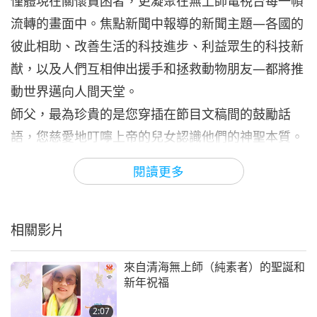
僅體現在關懷貧困者，更凝聚在無上師電視台每一幀
流轉的畫面中。焦點新聞中報導的新聞主題—各國的
彼此相助、改善生活的科技進步、利益眾生的科技新
猷，以及人們互相伸出援手和拯救動物朋友—都將推
動世界邁向人間天堂。
師父，最為珍貴的是您穿插在節目文稿間的鼓勵話
語，您慈愛地叮嚀上帝的兒女認識他們的神聖本質。
在浮華空虛的塵世，無上師電視台為世界帶來喜樂。
閱讀更多
願您以無上甚深大愛化現的無上師電視台永遠為世人
所珍視！值此神聖的聖誕節日，師父，您是這世界所
能知道的最偉大的奇蹟。願人類皆能領受師父印心的
相關影片
賜禮，重新與神性連結，並聽從您的召喚，停止食用
來自清海無上師（純素者）的聖誕和
同胞眾生們。我們祝您聖誕快樂，師父，在與上帝合
新年祝福
一的溫暖、舒適和極樂幸福中度過。師父，我們愛
2:07