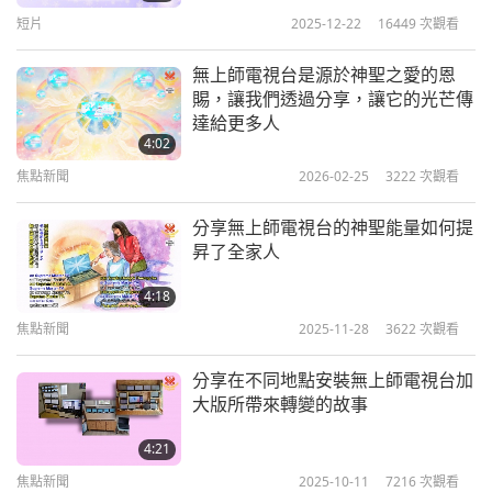
您。來自美國的弟子
短片
2025-12-22
16449
次觀看
勤懇認真的上帝門徒，感謝您的心聲。
無上師電視台是源於神聖之愛的恩
賜，讓我們透過分享，讓它的光芒傳
師父有親切的回函給您：
「沉思的上帝門徒，謝謝你
達給更多人
的親切話語及衷心的祝福。我親手烹製的餐點、新鮮
4:02
水果和自焙糕餅，在聖誕節、新年和農曆新年期間尤
焦點新聞
2026-02-25
3222
次觀看
其豐盛。我很少吃含糖甜點，除非是在特別的場合。
分享無上師電視台的神聖能量如何提
如果我有做些甜點，通常會與他人分享，如計程車司
昇了全家人
機、外送人員們或附近的鄰居們等等…大多是低調地
4:18
分享。
焦點新聞
2025-11-28
3622
次觀看
意在為家庭成員們帶來溫馨甜蜜的提醒，讓他們更加
分享在不同地點安裝無上師電視台加
關懷彼此；雖然這些看似平凡，但在物質世界中，它
大版所帶來轉變的故事
們能立即撫慰和治癒任何破碎情感和平靜。世界和平
4:21
始於家庭，始於每個家庭。這全部的工作花費我不少
焦點新聞
2025-10-11
7216
次觀看