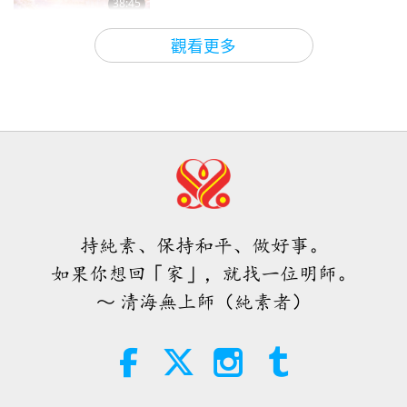
38:45
2021.12.21
師徒之間
2026-08-06
887
次觀看
28:49
觀看更多
師徒之間
2022-02-17
6956
次觀看
ＭＡＰＡ對師父的提問（二集之一）
2026.08.03
親戚改吃純素並懺悔後病情好轉
25:38
焦點新聞
2026-08-05
7532
次觀看
2:50
焦點新聞
2022-06-04
5935
次觀看
「快速充電」是一種美妙的方法，能
在物質世界開始讓人感到過於沉重
見證葷食餐廳業者改成經營純素餐廳
時，重新與內在上帝連結
持純素、保持和平、做好事。
得到無限的恩典福報
3:46
如果你想回「家」，就找一位明師。
焦點新聞
2026-08-05
1330
次觀看
2:59
～ 清海無上師（純素者）
焦點新聞
2022-06-17
6100
次觀看
焦點新聞
天助自助者：在現在的絕境中唯一的
解決方法就是轉向純素
38:07