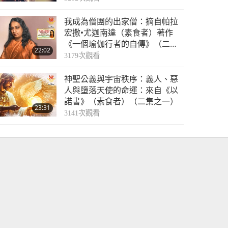
我成為僧團的出家僧：摘自帕拉
宏撒•尤迦南達（素食者）著作
《一個瑜伽行者的自傳》（二集
22:02
之一）
3179
次觀看
神聖公義與宇宙秩序：義人、惡
人與墮落天使的命運：來自《以
諾書》（素食者）（二集之一）
23:31
3141
次觀看