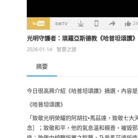
24
光明守護者：瑣羅亞斯德教《哈普坦頌讚
2026-01-14
智慧之語
摘要
今日很高興介紹《哈普坦頌讚》摘選，內容是
《哈普坦頌讚》
「致敬光明榮耀的阿胡拉•馬茲達，致敬七大
念］；致敬和平，他的氣息溫和親善，摧毀邪
造；致敬由傾聽所獲之智慧，乃是馬茲達所造