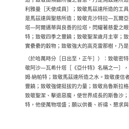
利雅曼［天使成員］；致敬馬茲達所造的工具
是馬茲達與聖慈所造；致敬克沙特拉—瓦爾亞
塔—阿爾邁蒂與良善的拉塔，閃耀著慈愛之眼
特；致敬四季之豐饒；致敬聖潔歲月主宰；致
實纍纍的穀物；致敬強大的高克雷那樹，乃是
（於哈萬時分［日出至，正午］）：致敬密特
敬阿沙—瓦希什塔［《亞什特》名稱之一］，
姆‧納帕特；致敬馬茲達所造之水。致敬虔信
豐饒；致敬強健挺拔的力量；致敬烏魯斯拉格
致敬聖潔、擊退惡魔，使世界成長的斯魯沙；
特，他使萬物增盛；願以供養、祈禱、懇求與