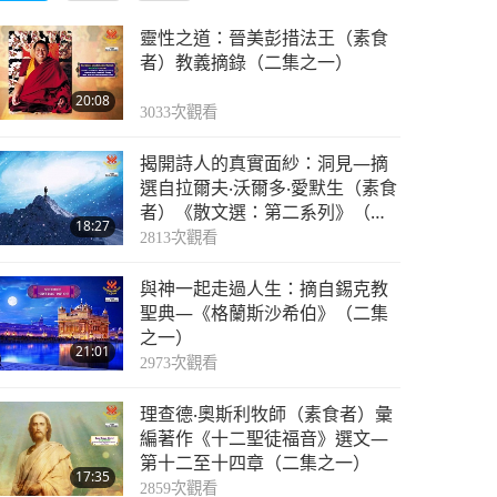
靈性之道：晉美彭措法王（素食
者）教義摘錄（二集之一）
20:08
3033
次觀看
揭開詩人的真實面紗：洞見—摘
選自拉爾夫‧沃爾多‧愛默生（素食
者）《散文選：第二系列》（二
18:27
集之一）
2813
次觀看
與神一起走過人生：摘自錫克教
聖典—《格蘭斯沙希伯》（二集
之一）
21:01
2973
次觀看
理查德‧奧斯利牧師（素食者）彙
編著作《十二聖徒福音》選文—
第十二至十四章（二集之一）
17:35
2859
次觀看