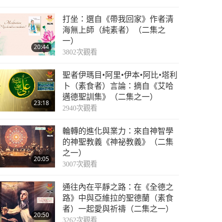
打坐：選自《帶我回家》作者清
海無上師（純素者）（二集之
一）
20:44
3802
次觀看
聖者伊瑪目•阿里•伊本•阿比•塔利
卜（素食者）言論：摘自《艾哈
邁德聖訓集》（二集之一）
23:18
2940
次觀看
輪轉的進化與業力：來自神智學
的神聖教義《神祕教義》（二集
之一）
20:05
3007
次觀看
通往內在平靜之路：在《全德之
路》中與亞維拉的聖德蘭（素食
者）一起愛與祈禱（二集之一）
20:50
3262
次觀看