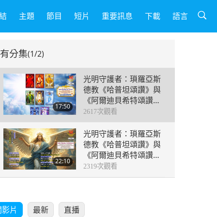
結
主題
節目
短片
重要訊息
下載
語言
有分集
(1/2)
光明守護者：瑣羅亞斯
德教《哈普坦頌讚》與
《阿爾迪貝希特頌讚》
17:50
摘選（二集之一）
2617
次觀看
光明守護者：瑣羅亞斯
德教《哈普坦頌讚》與
《阿爾迪貝希特頌讚》
22:10
摘選（二集之二）
2319
次觀看
關影片
最新
直播