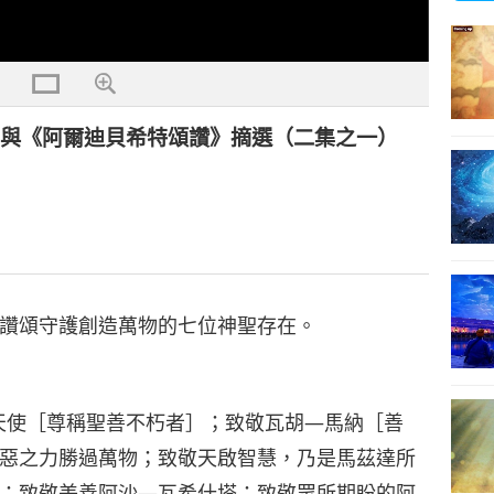
》與《阿爾迪貝希特頌讚》摘選（二集之一）
讚頌守護創造萬物的七位神聖存在。
天使［尊稱聖善不朽者］；致敬瓦胡—馬納［善
惡之力勝過萬物；致敬天啟智慧，乃是馬茲達所
；致敬美善阿沙—瓦希什塔；致敬眾所期盼的阿