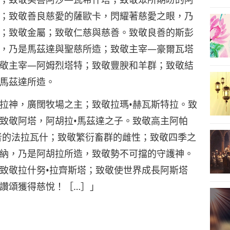
；致敬善良慈愛的薩歐卡，閃耀著慈愛之眼，乃
；致敬金屬；致敬仁慈與慈善。致敬良善的斯彭
，乃是馬茲達與聖慈所造；致敬主宰—豪爾瓦塔
敬主宰—阿姆烈塔特；致敬豐腴和羊群；致敬結
馬茲達所造。
拉神，廣闊牧場之主；致敬拉瑪•赫瓦斯特拉。致
致敬阿塔，阿胡拉•馬茲達之子。致敬高主阿帕
者的法拉瓦什；致敬繁衍畜群的雌性；致敬四季之
納，乃是阿胡拉所造，致敬勢不可擋的守護神。
致敬拉什努•拉齊斯塔；致敬使世界成長阿斯塔
讚頌獲得慈悅！［…］」