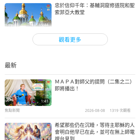
忠於信仰千年：基輔洞窟修道院和聖
索菲亞大教堂
15:44
放眼看世界
2021-04-30
5418
次觀看
觀看更多
英國地下隧道的迷人奧秘
最新
16:52
放眼看世界
2021-03-26
5842
次觀看
ＭＡＰＡ對師父的提問（二集之二）
即將播出！
蒂帕帕國立博物館—禮讚紐西蘭的多
元文化遺產
1:41
焦點新聞
2026-08-08
1319
次觀看
15:24
放眼看世界
2020-12-26
5544
次觀看
希望那些仍在沉睡，等待主耶穌的人
會明白他早已在此，並可在無上師電
美洲原住民小菲爾˙雷恩酋長（素食
視台見到