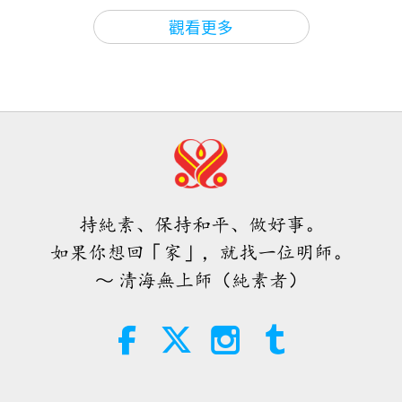
師徒之間
2026-08-08
810
次觀看
觀看更多
其實無需害怕負面的力量，因為當我
們使用無上師電視台Ｍａｘ，它所能
產生的巨大能量遠比任何負面實體更
4:25
為強大的多
焦點新聞
2026-08-07
1179
次觀看
焦點新聞
持純素、保持和平、做好事。
34:52
如果你想回「家」，就找一位明師。
焦點新聞
2026-08-07
142
次觀看
～ 清海無上師（純素者）
《皮斯蒂斯•索菲亞》摘選—第七十
一至七十二章（二集之一）
19:35
智慧之語
2026-08-07
171
次觀看