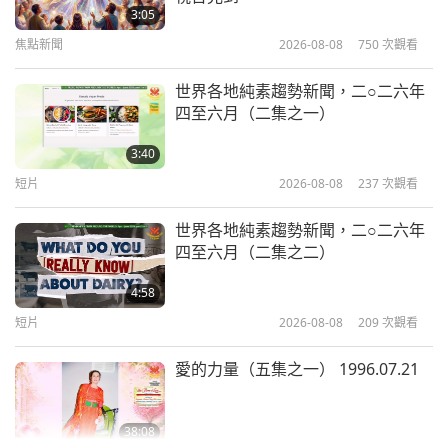
倡導者）療癒的訊息：勿忽視靈性層
3:05
面的發展
焦點新聞
2026-08-08
750
次觀看
11:15
放眼看世界
2020-11-04
5636
次觀看
世界各地純素趨勢新聞，二○二六年
四至六月（二集之一）
馬泰拉：耐力與信心的力量
3:40
短片
2026-08-08
237
次觀看
13:51
放眼看世界
2020-10-23
4697
次觀看
世界各地純素趨勢新聞，二○二六年
四至六月（二集之二）
巴米揚山谷：一瞥古代佛教文化
4:58
短片
2026-08-08
209
次觀看
17:11
放眼看世界
2020-10-16
5150
次觀看
愛的力量（五集之一） 1996.07.21
38:08