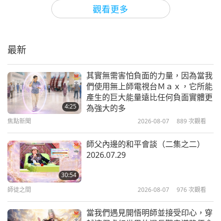
放眼看世界
2026-03-13
3124
次觀看
觀看更多
馬盧拉：敘利亞被遺忘的歷史與信仰
瑰寶（二集之一）
最新
26:28
放眼看世界
2026-02-13
3820
次觀看
其實無需害怕負面的力量，因為當我
們使用無上師電視台Ｍａｘ，它所能
哥貝克力石陣：聖賢建造者的秘密
產生的巨大能量遠比任何負面實體更
（二集之一）
4:25
為強大的多
焦點新聞
2026-08-07
889
次觀看
23:24
放眼看世界
2026-01-30
3032
次觀看
師父內邊的和平會談（二集之二）
2026.07.29
達那寺：格薩爾王傳說之地的馬耳獅
子天堡（二集之一）
30:54
師徒之間
2026-08-07
976
次觀看
29:31
放眼看世界
2026-01-02
3151
次觀看
當我們遇見開悟明師並接受印心，穿