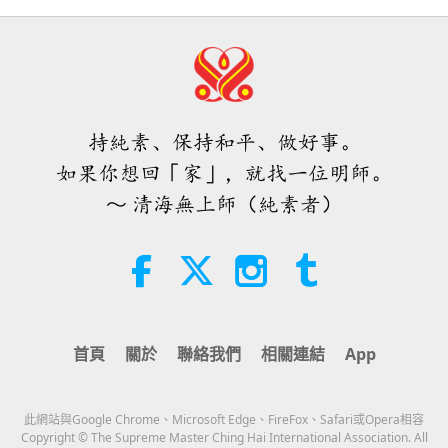
19:47
素食菁英
2026-08-06
125
次觀看
師父內邊的和平會談（二集之一）
2026.07.29
持純素、保持和平、做好事。
38:45
如果你想回「家」，就找一位明師。
師徒之間
2026-08-06
1188
次觀看
～ 清海無上師（純素者）
西班牙法院在法律訴訟中維護了純素
肉品製造商權益
2:01
焦點新聞
2026-08-06
431
次觀看
首頁
關於
聯絡我們
相關連結
App
ＭＡＰＡ對師父的提問（二集之一）
2026.08.03
此網站與Google Chrome、Microsoft Edge、FireFox、Safari或Opera相容
25:38
Copyright © The Supreme Master Ching Hai International Association. All