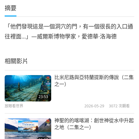
摘要
「他們發現這是一個洞穴的門，有一個很長的入口通
往裡面…」—威爾斯博物學家，愛德華·洛海德
相關影片
比米尼路與亞特蘭提斯的傳說（二集
之一）
23:53
放眼看世界
2026-05-29
3072
次觀看
神聖的的喀喀湖：創世神從水中升起
之地（二集之一）