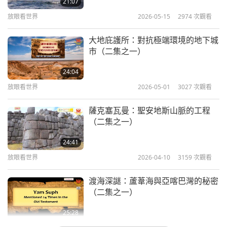
21:07
放眼看世界
2026-05-15
2974
次觀看
大地庇護所：對抗極端環境的地下城
市（二集之一）
24:04
放眼看世界
2026-05-01
3027
次觀看
薩克塞瓦曼：聖安地斯山脈的工程
（二集之一）
24:41
放眼看世界
2026-04-10
3159
次觀看
渡海深謎：蘆葦海與亞喀巴灣的秘密
（二集之一）
25:28