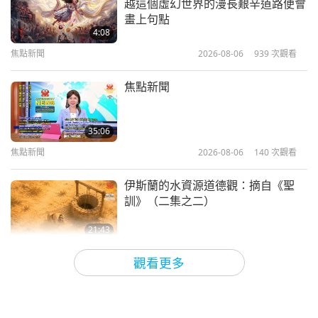
越這個虛幻世界的漫長艱辛道路便會
楓丹白露宮：國王之家
畫上句點
4:08
焦點新聞
2026-08-06
939
次觀看
14:32
放眼看世界
2021-10-28
5779
次觀看
焦點新聞
藍色清真寺—聖者之墓
35:06
焦點新聞
2026-08-06
140
次觀看
14:35
放眼看世界
2021-09-17
5213
次觀看
伊斯蘭的水資源道德觀：摘自《聖
訓》（二集之二）
21:43
智慧之語
2026-08-06
141
次觀看
觀看更多
唐敏．佛萊（純素者）：為更仁慈的
世界播下種子（二集之一）