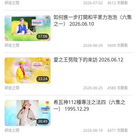
師徒之間
2026-07-02
4612
次觀看
還有一件事，我們打坐時，我入內並看到像草地的東
西，但那並不是草地。那些「草」波動搖擺，高聳直
如何進一步打開和平業力泡泡（六集
之一） 2026.06.10
立，或許跟我一樣高。它散發出光芒，在我面前表演
一場舞。接著出現了一座瀑布，水質晶透清澈，好美
37:06
麗。）
師徒之間
2026-06-26
5609
次觀看
愛之王努陛下的來訪 2026.06.12
33:24
師徒之間
2026-06-25
4580
次觀看
希瓦神112種專注之法四（六集之
一） 1995.12.29
36:49
師徒之間
2026-06-19
4471
次觀看