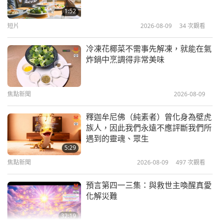
（五集之一） 2026.05.15
1:52
短片
2026-08-09
34
次觀看
40:57
師徒之間
2026-05-31
6081
次觀看
冷凍花椰菜不需事先解凍，就能在氣
炸鍋中烹調得非常美味
一路歡笑到天國（八集之一）
2007.12.28
焦點新聞
2026-08-09
37:55
師徒之間
2026-05-23
4650
次觀看
釋迦牟尼佛（純素者）曾化身為壁虎
族人，因此我們永遠不應評斷我們所
希瓦神112種專注之法二（四集之
遇到的靈魂、眾生
一） 1995.12.27
5:29
焦點新聞
2026-08-09
497
次觀看
36:56
師徒之間
2026-05-19
5239
次觀看
預言第四一三集：與救世主喚醒真愛
化解災難
32:19