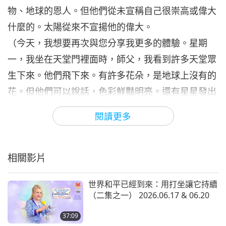
31:57
物、地球的恩人。但他們從未宣稱自己很崇高或偉大
師徒之間
2018-03-17
6516
次觀看
什麼的。太陽從來不宣揚他的偉大。
（今天，我想要再次與您分享我更多的體驗。星期
一，我坐在天堂門裡面時，師父，我看到許多天堂眾
生下來。他們飛下來。有許多花朵，是地球上沒有的
花。但他們可以說話，色彩鮮豔明亮。還有星星發出
粉紅光芒。此外還有光束，排成美麗的形狀，向我飛
閱讀更多
過來，比如這樣。）（我看到一位女神，但我看不清
她的臉。她們飛向我，凝視著我的臉。然後她們開始
飛走。我看到她們穿著美麗多彩的服裝。這是一個體
相關影片
驗。第二個是當我坐在靈性樹下時。它環繞著我移
世界和平已經到來：用打坐讓它持續
動，像是在親吻我。它是棵靈性樹，它加持我很
（二集之一） 2026.06.17 & 06.20
多。）（今天下午，有其他師姊坐在我附近，靈性樹
37:09
似乎也很開心，它散發著光芒，令我感到法喜充滿。