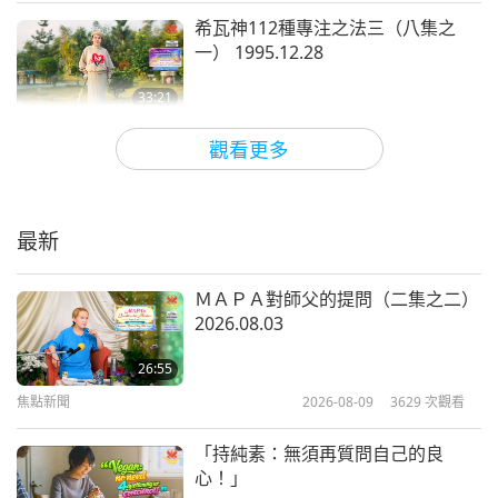
希瓦神112種專注之法三（八集之
一） 1995.12.28
33:21
師徒之間
2026-06-11
4716
次觀看
觀看更多
苦難是提醒我們記得上帝（三集之
一） 1996.07.26
最新
37:24
師徒之間
2026-06-08
4365
次觀看
ＭＡＰＡ對師父的提問（二集之二）
2026.08.03
誠摯的祝福（三集之一）
1996.07.22
26:55
焦點新聞
2026-08-09
3629
次觀看
38:52
師徒之間
2026-06-05
4977
次觀看
「持純素：無須再質問自己的良
心！」
魔羅之王分享物質世界的十條法則