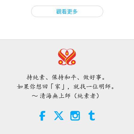
關於地球的古預言
2026-08-09
535
次觀看
觀看更多
愛的力量（五集之二） 1996.07.21
32:43
師徒之間
2026-08-09
546
次觀看
希望那些仍在沉睡，等待主耶穌的人
會明白他早已在此，並可在無上師電
視台見到
持純素、保持和平、做好事。
3:05
如果你想回「家」，就找一位明師。
焦點新聞
2026-08-08
928
次觀看
～ 清海無上師（純素者）
世界各地純素趨勢新聞，二○二六年
四至六月（二集之一）
3:40
短片
2026-08-08
390
次觀看