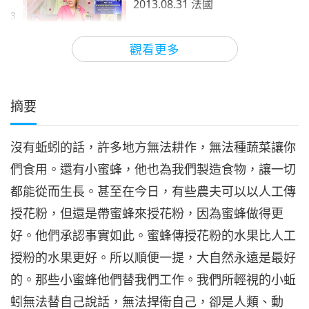
2013.08.31 法國
3
34:05
觀看更多
師徒之間
2018-03-14
6757
次觀看
感謝靈修生活之禮 （六集之四）
2013.08.31 法國
摘要
4
32:27
沒有蚯蚓的話，許多地方無法耕作，無法種蔬菜讓你
師徒之間
2018-03-15
6791
次觀看
們食用。還有小蜜蜂，他也為我們製造食物，讓一切
感謝靈修生活之禮 （六集之五）
都能從而生長。甚至在今日，有些農夫可以以人工傳
2013.08.31 法國
5
授花粉，但還是帶蜜蜂來授花粉，因為蜜蜂做得更
29:45
好。他們承認事實如此。蜜蜂傳授花粉的水果比人工
師徒之間
2018-03-16
7115
次觀看
授粉的水果更好。所以順便一提，大自然永遠是最好
感謝靈修生活之禮 （六集之六）
的。那些小蜜蜂他們替我們工作。我們所輕視的小蚯
2013.08.31 法國
蚓無法替自己說話，無法捍衛自己，卻是人類、動
6