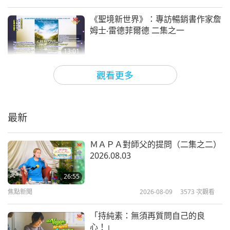
《聖境新世界》：專訪暢銷書作家詹
姆士‧雷德菲爾德 二集之一
13:01
靈性綜藝
2018-01-25
5794
次觀看
觀看更多
信仰大同：紀念世界宗教日
最新
19:58
靈性綜藝
2018-01-21
11016
次觀看
ＭＡＰＡ對師父的提問（二集之二）
2026.08.03
聖愛佳節，歡慶清海日 （四集之
一）
26:55
焦點新聞
2026-08-09
3573
次觀看
40:36
靈性綜藝
2018-01-12
5627
次觀看
「持純素：無須再質問自己的良
心！」