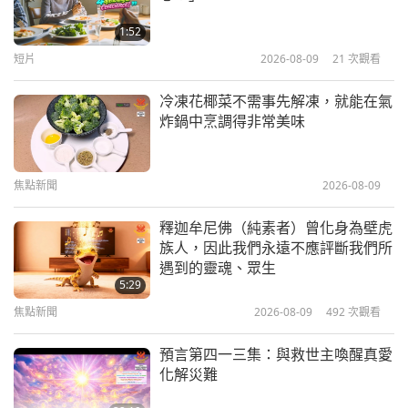
歡慶母親節，珍惜父母恩（二集之
一）
1:52
短片
2026-08-09
21
次觀看
45:15
靈性綜藝
2018-01-04
5840
次觀看
冷凍花椰菜不需事先解凍，就能在氣
炸鍋中烹調得非常美味
全球賀歲迎春：純素新年快樂！
焦點新聞
2026-08-09
18:01
靈性綜藝
2018-01-01
5153
次觀看
釋迦牟尼佛（純素者）曾化身為壁虎
族人，因此我們永遠不應評斷我們所
「世界會會員帶來的聖誕禮物和愛心
遇到的靈魂、眾生
祝福」兒童版（二集之一）
5:29
焦點新聞
2026-08-09
492
次觀看
20:22
靈性綜藝
2017-12-25
4822
次觀看
預言第四一三集：與救世主喚醒真愛
化解災難