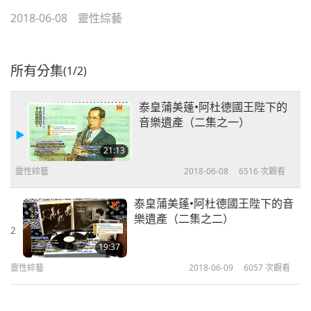
2018-06-08
靈性綜藝
所有分集
(1/2)
泰皇蒲美蓬•阿杜德國王陛下的
音樂遺產（二集之一）
21:13
靈性綜藝
2018-06-08
6516
次觀看
泰皇蒲美蓬•阿杜德國王陛下的音
樂遺產（二集之二）
2
19:37
靈性綜藝
2018-06-09
6057
次觀看