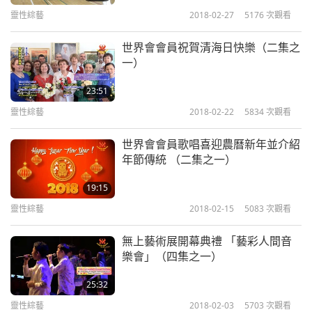
靈性綜藝
2018-02-27
5176
次觀看
世界會會員祝賀清海日快樂（二集之
一）
23:51
靈性綜藝
2018-02-22
5834
次觀看
世界會會員歌唱喜迎農曆新年並介紹
年節傳統 （二集之一）
19:15
靈性綜藝
2018-02-15
5083
次觀看
無上藝術展開幕典禮 「藝彩人間音
樂會」（四集之一）
25:32
靈性綜藝
2018-02-03
5703
次觀看