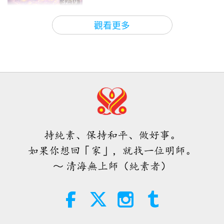
32:19
關於地球的古預言
2026-08-09
532
次觀看
觀看更多
愛的力量（五集之二） 1996.07.21
32:43
師徒之間
2026-08-09
543
次觀看
希望那些仍在沉睡，等待主耶穌的人
會明白他早已在此，並可在無上師電
視台見到
持純素、保持和平、做好事。
3:05
如果你想回「家」，就找一位明師。
焦點新聞
2026-08-08
927
次觀看
～ 清海無上師（純素者）
世界各地純素趨勢新聞，二○二六年
四至六月（二集之一）
3:40