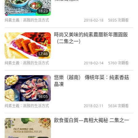
18:23
純素主義：高雅的生活方式
2018-02-18
5935
次觀看
時尚又美味的純素農曆新年團圓飯
（二集之一）
17:46
純素主義：高雅的生活方式
2018-02-14
5760
次觀看
悠樂（越南） 傳統年菜：純素香菇
晶凍
16:05
純素主義：高雅的生活方式
2018-02-11
5634
次觀看
飲食蛋白質—真相大揭秘 二集之一