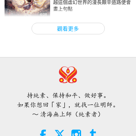
越這個虛幻世界的漫長艱辛道路便會
畫上句點
4:08
焦點新聞
2026-08-06
1161
次觀看
觀看更多
焦點新聞
35:06
焦點新聞
2026-08-06
308
次觀看
伊斯蘭的水資源道德觀：摘自《聖
訓》（二集之二）
持純素、保持和平、做好事。
21:43
如果你想回「家」，就找一位明師。
智慧之語
2026-08-06
382
次觀看
～ 清海無上師（純素者）
唐敏．佛萊（純素者）：為更仁慈的
世界播下種子（二集之一）