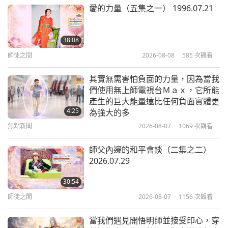
純素主義：高雅的生活方式
2018-01-23
5055
次觀看
愛的力量（五集之一） 1996.07.21
韓國佛教傳統「廟食」：清淨心的慈
悲飲食 二集之一
38:08
師徒之間
2026-08-08
585
次觀看
17:22
純素主義：高雅的生活方式
2018-01-21
6148
次觀看
其實無需害怕負面的力量，因為當我
們使用無上師電視台Ｍａｘ，它所能
純植物性飲食營養介紹
產生的巨大能量遠比任何負面實體更
4:25
為強大的多
焦點新聞
2026-08-07
1069
次觀看
15:18
純素主義：高雅的生活方式
2018-01-18
5478
次觀看
師父內邊的和平會談（二集之二）
2026.07.29
「我們要點純素餐！」探討全球純素
餐飲發展
30:54
師徒之間
2026-08-07
1156
次觀看
19:44
純素主義：高雅的生活方式
2018-01-09
5286
次觀看
當我們遇見開悟明師並接受印心，穿