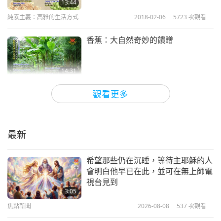
13:44
純素主義：高雅的生活方式
2018-02-06
5723
次觀看
香蕉：大自然奇妙的饋贈
14:31
純素主義：高雅的生活方式
2018-02-04
5269
次觀看
觀看更多
醫師處方箋：醫學肯定純植物性飲食
營養
最新
16:00
純素主義：高雅的生活方式
2018-01-30
5478
次觀看
希望那些仍在沉睡，等待主耶穌的人
會明白他早已在此，並可在無上師電
認為自己是狗的烏龜「佛羅里達」
視台見到
3:05
焦點新聞
2026-08-08
537
次觀看
12:54