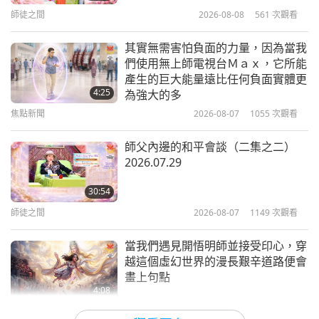
16
師徒之間
2026-08-08
561
次觀看
1:35
34:17
焦點新聞
2026-04-19
3311
次觀看
其實無需害怕負面的力量，因為當我
焦點新聞
2025-02-16
1883
次觀看
們使用無上師電視台Ｍａｘ，它所能
分享Ｍａｘ之旅：韓國團隊為協助祝
產生的巨大能量遠比任何負面實體更
焦點新聞
福和保護日本鄰居所付出的努力
4:25
為強大的多
17
焦點新聞
2026-08-07
1055
次觀看
4:48
34:21
焦點新聞
2026-04-18
3701
次觀看
師父內邊的和平會談（二集之二）
焦點新聞
2025-02-17
1872
次觀看
2026.07.29
在婚禮（或其他任何場合）舉辦純素
焦點新聞
宴會，對所有參與者都是有益的且功
30:54
德無量；屠殺動物而食用其肉的宴
18
師徒之間
2026-08-07
1149
次觀看
5:13
會，會為所有參與者帶來巨大的罪業
32:57
和苦難！！！
焦點新聞
2026-04-17
3659
次觀看
當我們遇見開悟明師並接受印心，穿
焦點新聞
2025-02-18
1839
次觀看
越這個虛幻世界的漫長艱辛道路便會
畫上句點
焦點新聞
4:08
19
焦點新聞
2026-08-06
1149
次觀看