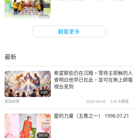
焦點新聞
13
9:01
35:02
焦點新聞
2026-04-20
3432
次觀看
觀看更多
焦點新聞
2025-02-13
1985
次觀看
分享在印度旁遮普省成功舉辦了純素
焦點新聞
意識推廣活動
最新
14
5:14
35:39
焦點新聞
2026-04-20
3395
次觀看
希望那些仍在沉睡，等待主耶穌的人
焦點新聞
2025-02-14
1788
次觀看
會明白他早已在此，並可在無上師電
分享用於播放 「最有力量的每日祈
視台見到
焦點新聞
禱文」 絕佳裝置資訊：全世界的人
3:05
都應該這樣做並告知所有人要這樣做
15
焦點新聞
2026-08-08
518
次觀看
4:24
37:17
焦點新聞
2026-04-19
7832
次觀看
愛的力量（五集之一） 1996.07.21
焦點新聞
2025-02-15
1961
次觀看
我有一個很棒的小妙招，教大家製作
焦點新聞
純素巧克力藍莓優格小點心
38:08