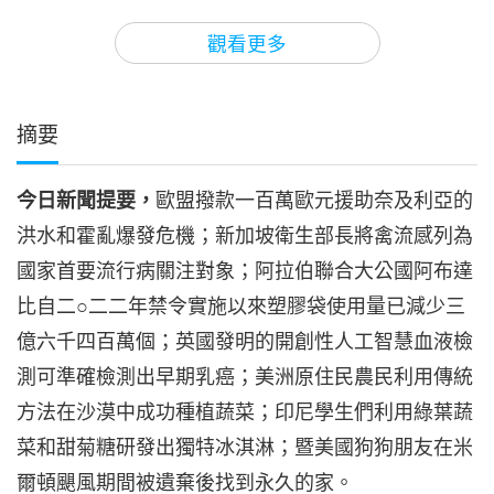
3
33:29
觀看更多
焦點新聞
2025-02-03
1871
次觀看
焦點新聞
摘要
38:08
今日新聞提要，
歐盟撥款一百萬歐元援助奈及利亞的
焦點新聞
2025-02-04
1990
次觀看
洪水和霍亂爆發危機；新加坡衛生部長將禽流感列為
焦點新聞
國家首要流行病關注對象；阿拉伯聯合大公國阿布達
比自二○二二年禁令實施以來塑膠袋使用量已減少三
5
41:17
億六千四百萬個；英國發明的開創性人工智慧血液檢
焦點新聞
2025-02-05
1845
次觀看
測可準確檢測出早期乳癌；美洲原住民農民利用傳統
方法在沙漠中成功種植蔬菜；印尼學生們利用綠葉蔬
焦點新聞
菜和甜菊糖研發出獨特冰淇淋；暨美國狗狗朋友在米
6
爾頓颶風期間被遺棄後找到永久的家。
39:12