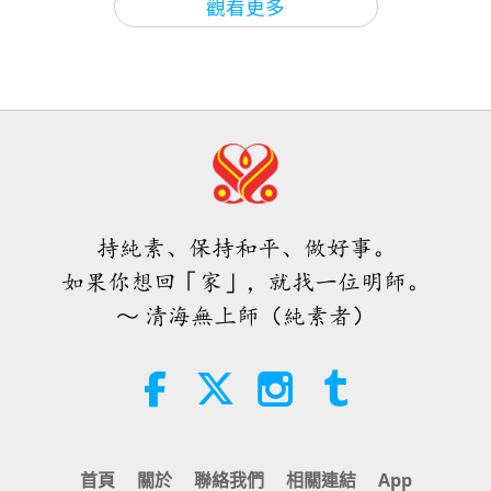
觀看更多
37:44
焦點新聞
焦點新聞
2025-02-19
1959
次觀看
焦點新聞
35:06
20
焦點新聞
2026-08-06
308
次觀看
36:15
伊斯蘭的水資源道德觀：摘自《聖
焦點新聞
2025-02-20
1879
次觀看
訓》（二集之二）
焦點新聞
持純素、保持和平、做好事。
21:43
如果你想回「家」，就找一位明師。
21
智慧之語
2026-08-06
375
次觀看
～ 清海無上師（純素者）
34:26
唐敏．佛萊（純素者）：為更仁慈的
焦點新聞
2025-02-21
1927
次觀看
世界播下種子（二集之一）
焦點新聞
19:47
22
素食菁英
2026-08-06
302
次觀看
36:45
首頁
關於
聯絡我們
相關連結
App