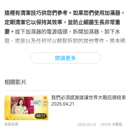
焦點新聞
2025-02-06
2088
次觀看
這裡有清潔技巧供您們參考。如果您們使用加濕器，
焦點新聞
定期清潔它以保持其效率，並防止細菌生長非常重
要。
拔下加濕器的電源插頭，拆開加濕器，卸下水
7
40:11
箱、底座以及任何可以輕鬆拆卸的其他零件。將未稀
焦點新聞
2025-02-07
2086
次觀看
釋的白醋倒入水箱，並靜置至少卅分鐘，以去除任何
閱讀更多
殘留物。對於底座，將一杯水和一杯醋混合浸泡廿分
焦點新聞
鐘，然後擦去任何堆積物。用溫水徹底沖洗所有零
8
件，以去除任何醋味或殘留物。為更深層清潔，您們
38:17
相關影片
可用過氧化氫進行消毒。沖洗掉醋後，在水箱中注入
焦點新聞
2025-02-08
2139
次觀看
水和一茶匙過氧化氫，然後再次沖洗。重新組裝前，
我們必須感謝誰讓世界大戰迅速結束
焦點新聞
2026.04.21
讓所有零件完全風乾，以防止黴菌或細菌滋生。定期
9
保養，例如每天換水和使用蒸餾水，減少礦物質堆
48:17
34:14
積，有助於保持加濕器高效運作和空氣健康。
焦點新聞
2026-04-25
24538
次觀看
焦點新聞
2025-02-09
1949
次觀看