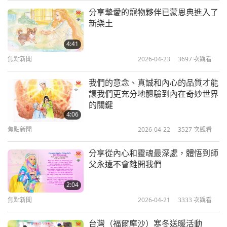
分享摯愛的寵物夥伴已蒙恩典進入了
您已接通笑話熱線，一個專為您準備的笑話已經準備
焦點新聞
新樂土
好播放！它的標題為「實用的情人節」。
10
4:41
37:47
羅文問他的朋友泰肖恩是否買了情人節禮物。
焦點新聞
2026-04-23
3697
次觀看
焦點新聞
2025-02-10
1986
次觀看
「是的，我買了一條好帶子和一個袋子給她。」
我們的意念、真誠和內心的品質才能
焦點新聞
讓我們更充分地體驗到內在奇妙世界
「你真是太好了。我希望她會感謝你的好意。」
的關鍵
11
4:06
「我也是。老實說，我只是想幫助她的吸塵器恢復能
34:12
焦點新聞
2026-04-22
3527
次觀看
工作的狀態。」
焦點新聞
2025-02-11
2031
次觀看
分享從內心和靈魂最深處，體悟到師
？！
焦點新聞
父永遠不會離開我們
12
2:04
現在來聽俄羅斯觀眾瓦爾瓦拉的心聲
36:51
焦點新聞
2026-04-21
3333
次觀看
每日新聞熱線
焦點新聞
2025-02-12
1901
次觀看
台灣（福爾摩沙）寒冬送暖活動