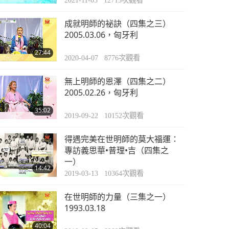
2021-11-03
12713
次觀看
成就明師的祕訣（四集之三）
2005.03.06，匈牙利
27:44
2020-04-07
8776
次觀看
無上明師的恩澤（四集之二）
2005.02.26，匈牙利
35:02
2019-09-22
10152
次觀看
得遇完美在世明師的莫大福運：
專訪義思華•普理•吉（四集之
一）
14:42
2019-03-13
10364
次觀看
在世明師的力量（三集之一）
1993.03.18
40:04