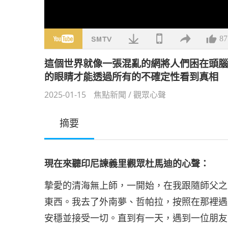
87
這個世界就像一張混亂的網將人們困在頭
的眼睛才能透過所有的不確定性看到真相
2025-01-15
焦點新聞
/
觀眾心聲
摘要
現在來聽印尼諫義里觀眾杜馬迪的心聲：
摯愛的清海無上師，一開始，在我跟隨師父之
東西。我去了外南夢、哲帕拉，按照在那裡遇
安穩並接受一切。直到有一天，遇到一位朋友