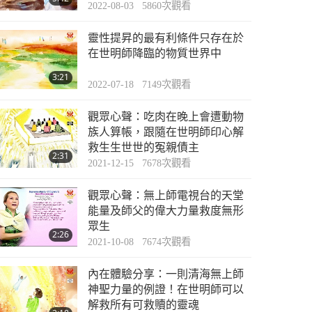
2022-08-03
5860
次觀看
靈性提昇的最有利條件只存在於
在世明師降臨的物質世界中
3:21
2022-07-18
7149
次觀看
觀眾心聲：吃肉在晚上會遭動物
族人算帳，跟隨在世明師印心解
救生生世世的冤親債主
2:31
2021-12-15
7678
次觀看
觀眾心聲：無上師電視台的天堂
能量及師父的偉大力量救度無形
眾生
2:26
2021-10-08
7674
次觀看
內在體驗分享：一則清海無上師
神聖力量的例證！在世明師可以
解救所有可救贖的靈魂