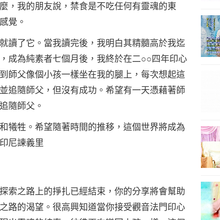
麼，我的朋友說，禁食是不吃任何有靈魂的東
感覺。
就讀了它。當我讀完後，我明白其精髓高於我迄
，成為純素者七個月後，我終於在二○○四年印心
到師父像個小孩一樣坐在我的腿上，每次想起這
並追隨師父，但沒有成功。希望有一天憑藉著師
追隨師父。
和犧牲。希望隨著時間的推移，這個世界將成為
印尼諫義里
探索之路上的掙扎已經結束，你的分享將會幫助
之路的渴望。很高興知道當你接受觀音法門印心