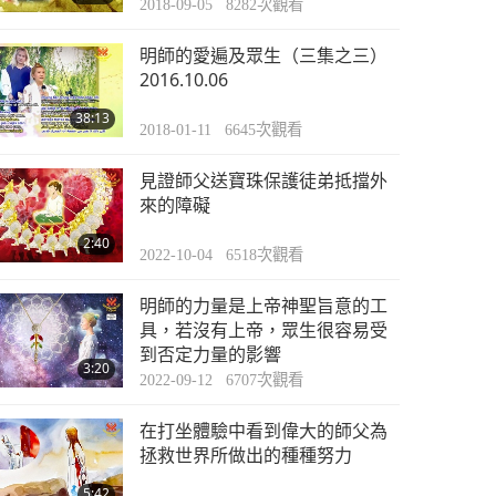
2018-09-05
8282
次觀看
明師的愛遍及眾生（三集之三）
2016.10.06
38:13
2018-01-11
6645
次觀看
見證師父送寶珠保護徒弟抵擋外
來的障礙
2:40
2022-10-04
6518
次觀看
明師的力量是上帝神聖旨意的工
具，若沒有上帝，眾生很容易受
到否定力量的影響
3:20
2022-09-12
6707
次觀看
在打坐體驗中看到偉大的師父為
拯救世界所做出的種種努力
5:42