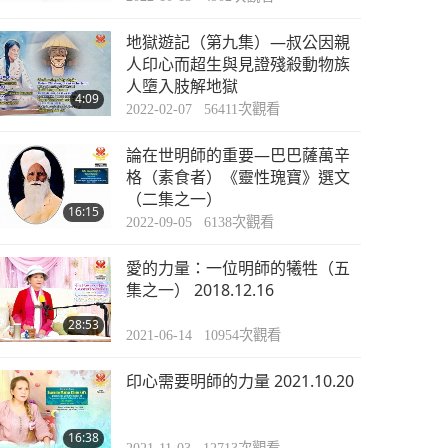
地獄遊記（第九集）—叔公因親
人印心而超生與見證殘殺動物族
人墮入肢解地獄
4:09
2022-02-07
56411
次觀看
論在世明師的重要—巴巴薩萬辛
格（素食者）《靈性瑰寶》選文
（二集之一）
16:15
2022-09-05
6138
次觀看
愛的力量：一位明師的犧牲（五
集之一） 2018.12.16
28:53
2021-06-14
10954
次觀看
印心需要明師的力量 2021.10.20
16:38