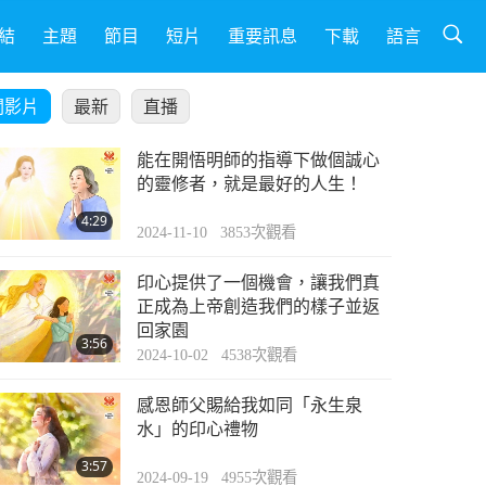
結
主題
節目
短片
重要訊息
下載
語言
關影片
最新
直播
能在開悟明師的指導下做個誠心
的靈修者，就是最好的人生！
4:29
2024-11-10
3853
次觀看
印心提供了一個機會，讓我們真
正成為上帝創造我們的樣子並返
回家園
3:56
2024-10-02
4538
次觀看
感恩師父賜給我如同「永生泉
水」的印心禮物
3:57
2024-09-19
4955
次觀看