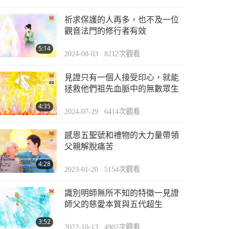
祈求保護的人再多，也不及一位
觀音法門的修行者有效
5:14
2024-08-03
8212
次觀看
見證只有一個人接受印心，就能
拯救他們祖先血脈中的無數眾生
4:35
2024-07-29
6414
次觀看
感恩五聖號和禮物的大力量帶領
父親解脫痛苦
4:28
2023-01-20
5154
次觀看
識別明師無所不知的特徵一見證
師父的慈愛本質與五代超生
3:52
2022-10-13
4902
次觀看