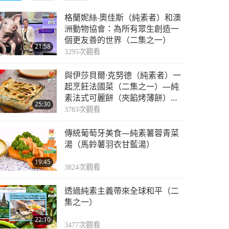
格蘭妮絲‧奧佳斯（純素者）和澳
洲動物協會：為所有眾生創造一
個更友善的世界（二集之一）
21:58
3295
次觀看
與伊莎貝爾·克努德（純素者）一
起烹飪法國菜（二集之一）—純
素法式可麗餅（夾餡烤薄餅）胡
25:30
桃南瓜和鼠尾草為餡料
3783
次觀看
傳統葡萄牙美食—純素薯蓉青菜
湯（馬鈴薯羽衣甘藍湯）
19:45
3824
次觀看
透過純素主義帶來全球和平（二
集之一）
22:10
3477
次觀看