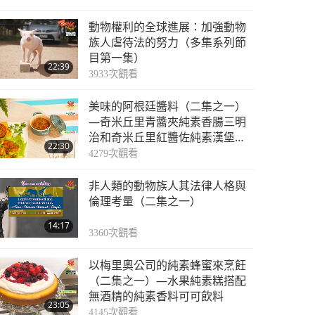
動物權利的全球進展：加強動物
族人虐待法的努力（多集系列節
目第一集）
22:39
3933
次觀看
美味的阿根廷醬料（二集之一）
—奇米丘里青醬夾純素香腸三明
治和奇米丘里紅醬佐純素漢堡餡
22:30
料
4279
次觀看
非人類的動物族人其法律人格與
倫理考量（二集之一）
14:17
3360
次觀看
以梅里奧公司的純素蜂蜜來烹飪
（二集之一）—水果純素糕搭配
無酒精的純素香料可可飲料
23:05
4145
次觀看