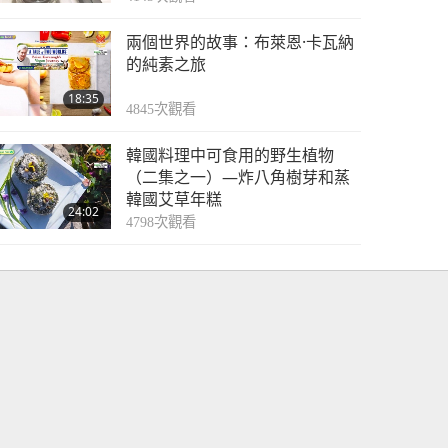
兩個世界的故事：布萊恩·卡瓦納
的純素之旅
18:35
4845
次觀看
韓國料理中可食用的野生植物
（二集之一）—炸八角樹芽和蒸
韓國艾草年糕
24:02
4798
次觀看