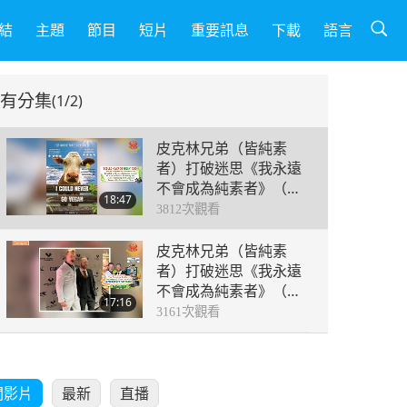
結
主題
節目
短片
重要訊息
下載
語言
有分集
(1/2)
皮克林兄弟（皆純素
者）打破迷思《我永遠
不會成為純素者》（二
18:47
集之一）
3812
次觀看
皮克林兄弟（皆純素
者）打破迷思《我永遠
不會成為純素者》（二
17:16
集之二）
3161
次觀看
關影片
最新
直播