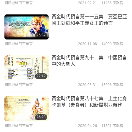
關於地球的古預言
2021-02-21
11288
次觀看
見）。』［…］
黃金時代預言第一一五集—賈亞巴亞
五十個孩子和父親一起，我猜也許是去平原，因為在
國王對於和平正義女王的預言
平原有更豐沛的水。而母親則帶著另外五十個孩子去
25:32
了山上。」
關於地球的古預言
2020-11-08
14090
次觀看
悠樂（越南）人民的神祕起源一直是眾多藝術家歌頌
黃金時代預言第九十二集—中國預言
中的大聖人
的主題。最有名的歌曲之一是〈一母百子〉，由受擁
戴的作曲家范維創作。
22:12
關於地球的古預言
2020-05-31
15096
次觀看
「我們是同父母所生的手足，記得我們古老的傳說，
當天地還混沌未開時。很久很久以前，母親生百卵，
黃金時代預言第八十七集—上主化身
卡爾基（素食者）和新撒塔亞時代
化出雒鴻世系的百子。雒鴻世系的百子。
26:23
其中五十個孩子翻山越嶺，上山開疆拓土，在高地建
關於地球的古預言
2020-04-26
11801
次觀看
立村落和高腳屋。另外五十個沿長山山脈跋涉，由北