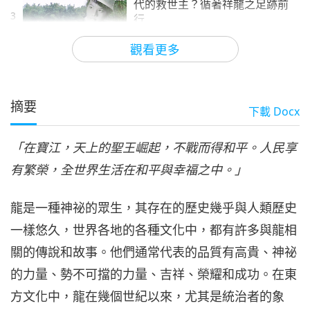
代的救世主？循著祥龍之足跡前
3
行
29:43
觀看更多
關於地球的古預言
2024-08-04
6991
次觀看
預言第三一一集—如何找到我們
時代的救世主？循著祥龍之足跡
摘要
下載
Docx
4
前行
23:39
「在寶江，天上的聖王崛起，不戰而得和平。人民享
關於地球的古預言
2024-08-11
6210
次觀看
有繁榮，全世界生活在和平與幸福之中。」
龍是一種神祕的眾生，其存在的歷史幾乎與人類歷史
一樣悠久，世界各地的各種文化中，都有許多與龍相
關的傳說和故事。他們通常代表的品質有高貴、神祕
的力量、勢不可擋的力量、吉祥、榮耀和成功。在東
方文化中，龍在幾個世紀以來，尤其是統治者的象