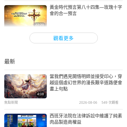
到南，一路前行，在群山、河流和稻田中建設國家。
黃金時代預言第八十四集—玫瑰十字
會的合一預言
在群山、河流和稻田中建設國家。
22:20
如今森林綿延接天雲，綠葉再訪山林，我們手牽手，
關於地球的古預言
2020-04-05
17230
次觀看
在此團圓。歡快地歌唱，土生土長的悠樂兄弟姊妹本
觀看更多
一家啊，我們都是龍子仙孫。一起敲鑼打鈸，讓歡慶
關於地球的古預言黃金時代預言第八
十一集—聖彼得的警告書信關於「主
樂聲，響徹茅屋竹頂，傳至古老的叢林，響徹茅屋竹
的日子」
最新
頂，傳至古老的叢林。羚羊和老猴，精靈和鹿群，全
23:39
都陶醉在鑼鼓聲中。」
關於地球的古預言
2020-03-15
9896
次觀看
當我們遇見開悟明師並接受印心，穿
越這個虛幻世界的漫長艱辛道路便會
黃金時代預言第七十四集—瑣羅亞斯
正如許多悠樂（越南）人民熟悉有關他們龍的傳承的
畫上句點
德教的預言「地球最終救主薩奧斯亞
4:08
歌曲和故事一樣，他們也熟悉程狀元阮秉謙的預言詩
特」
焦點新聞
2026-08-06
549
次觀看
22:31
句。
關於地球的古預言
2020-01-26
15660
次觀看
西班牙法院在法律訴訟中維護了純素
這位傑出的詩人、預言家暨行政官，至今仍是該國歷
肉品製造商權益
黃金時代預言第六十八集—美洲原住