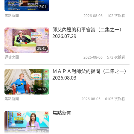
史上最具影響力的悠樂（越南）人物之一。在一五三
民預言：專訪酋長小菲爾‧雷恩
2:01
五年通過羊年考試，並成為莫朝的一名官員後，他被
焦點新聞
2026-08-06
102
次觀看
22:54
封為「程宣侯」，意思是「程宣的侯爵（或貴
關於地球的古預言
2019-12-15
9551
次觀看
族）。」封號中的「程宣」意指他出生的村莊的名
師父內邊的和平會談（二集之一）
2026.07.29
字。之後他被晉升為「程國公」，意思是「程公
黃金時代預言第六十二集—愛麗絲•
貝利探討基督復臨
爵」。人們還稱呼他為程狀元，意為「來自程村的第
38:45
一名」，這彰顯了他頂級學者的地位，也是對他出生
師徒之間
2026-08-06
573
次觀看
24:54
地的紀念。他的道德品質，以及預測國家重大事件和
關於地球的古預言
2019-11-03
27669
次觀看
ＭＡＰＡ對師父的提問（二集之一）
政治發展的預言能力備受尊崇。
2026.08.03
關於地球的古預言：黃金時代預言第
五十集—南師古對於天國之君的預言
這位高尚先知的預言還被編入了他的神諭詩集，名為
25:38
《讖狀程》，意為「程狀元的預言」。這些預言被認
焦點新聞
2026-08-05
6105
次觀看
25:06
為相當於諾斯特拉達姆士四行詩的悠樂（越南）文
關於地球的古預言
2019-08-11
15996
次觀看
焦點新聞
版，據信預示了未來的事件，其中許多已被證實準確
關於地球的古預言：黃金時代預言第
無誤，並得到了應驗。
最有名的預言之一包含在如下
四十五集—阿根廷先知班傑明•帕拉
38:07