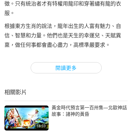
徵。只有統治者才有特權用龍印和穿著繡有龍的衣
服。
根據東方生肖的說法，龍年出生的人富有魅力、自
信、智慧和力量。他們也是天生的幸運兒、天賦異
稟，做任何事都會盡心盡力，高標準嚴要求。
據說，悠樂（越南）人民是一位龍王和一位仙女的後
閱讀更多
代。清海無上師（純素者）分享過關於該國起源的傳
說。
相關影片
「傳說我們有一位仙女母親和一位龍父親。龍本應生
活在水中，而仙女本應生活在天上。然後不知何故，
黃金時代預言第一百卅集—北歐神話
他們雙方相遇並結婚了。然後母親生下了一百顆蛋。
故事：諸神的黃昏
然後這一百顆蛋孵化成一百個孩子。過了一段時間，
18:59
就像許多婚姻一樣，他們說：『莎喲娜拉（再