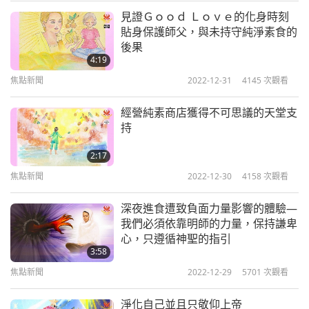
一位婦女向交通警察抱怨：
見證Ｇｏｏｄ Ｌｏｖｅ的化身時刻
焦點新聞
貼身保護師父，與未持守純淨素食的
「剛剛那位女士闖紅燈！您怎麼沒給她罰單？」
後果
10
4:19
「我今天不想挨餓！」
33:06
焦點新聞
2022-12-31
4145
次觀看
焦點新聞
2024-07-10
2436
次觀看
「啥？為什麼？那和什麼事有關？」
經營純素商店獲得不可思議的天堂支
焦點新聞
持
「您瞧，她是我妻子。而她正急著回家煮晚餐！」
11
2:17
？！
33:30
焦點新聞
2022-12-30
4158
次觀看
焦點新聞
2024-07-11
2433
次觀看
現在來聽韓國觀眾瀚傑的心聲：
深夜進食遭致負面力量影響的體驗—
焦點新聞
我們必須依靠明師的力量，保持謙卑
如同我們人類不完全了解上帝，我感覺我們仍然不完
心，只遵循神聖的指引
全了解清海無上師。但如果您思量「清海（師父）
3:58
35:10
前」的前後時期，您能看到世界各地偉大的科學進展
焦點新聞
2022-12-29
5701
次觀看
焦點新聞
2024-07-12
2477
次觀看
和靈性提昇。特別是在靈性領域，由清海無上師帶來
淨化自己並且只敬仰上帝