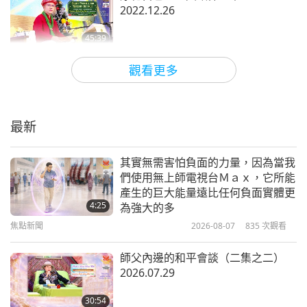
的改變，確實堪稱人類意識的一場革新。
焦點新聞
2022.12.26
13
對於上帝和原本宇宙的認知，在漫長歷史中，受宗教
45:39
31:34
和無明的扭曲已經得以修正，因為師父如此教導我
焦點新聞
2022-12-29
13989
次觀看
觀看更多
焦點新聞
2024-07-13
2370
次觀看
們。倘若世間的人們從動物族人肉飲食轉化為純素飲
來自世界和平大會與ＵＮＩＦＹ團隊
食，人間天堂將有可能，但是很遺憾（這還沒發
焦點新聞
的感謝函
生）。
最新
14
2:26
32:47
雖然我們徒兒向師父學習很長時間，我們不能說我們
焦點新聞
2022-12-28
3162
次觀看
其實無需害怕負面的力量，因為當我
焦點新聞
2024-07-14
2766
次觀看
完全明白師父。而是，理解我們徒兒的師父是我們的
們使用無上師電視台Ｍａｘ，它所能
Ｇｏｏｄ Ｌｏｖｅ現身夢境提醒修
產生的巨大能量遠比任何負面實體更
上帝。我們也想表達我們的感謝，對於無上師電視台
焦點新聞
行與師父相片保護弟子的神奇體驗
4:25
為強大的多
團隊他們長期的奉獻和犧牲。瀚傑 來自韓國
15
焦點新聞
2026-08-07
835
次觀看
4:21
34:26
焦點新聞
2022-12-27
5248
次觀看
虔誠的瀚傑，我們一直很歡喜能夠盡我們所能來服務
師父內邊的和平會談（二集之二）
焦點新聞
2024-07-15
2610
次觀看
2026.07.29
大眾，感謝您表達您的感情和對師父衷心的愛。願您
亞馬遜創辦人將捐贈他巨額的大部分
焦點新聞
個人財富
和喜樂的韓國人民在愛心與仁慈中找到神聖喜樂。在
30:54