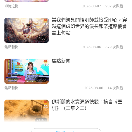
16
宇宙和平中，無上師電視台團隊
師徒之間
2026-08-07
902
次觀看
1:33
35:29
焦點新聞
2022-12-26
2950
次觀看
當我們遇見開悟明師並接受印心，穿
焦點新聞
2024-07-16
2553
次觀看
越這個虛幻世界的漫長艱辛道路便會
清海無上師（純素者）提供美味的馬
畫上句點
焦點新聞
鈴薯食譜
4:08
17
焦點新聞
2026-08-06
879
次觀看
1:27
33:49
焦點新聞
2022-12-24
4216
次觀看
焦點新聞
焦點新聞
2024-07-17
2671
次觀看
如何更有效地傳播無上師電視台以幫
焦點新聞
助、祝福和提昇許多人
35:06
18
焦點新聞
2026-08-06
14
次觀看
3:32
36:52
焦點新聞
2022-12-23
10414
次觀看
伊斯蘭的水資源道德觀：摘自《聖
焦點新聞
2024-07-18
2553
次觀看
訓》（二集之二）
美國的新研究強調多次感染新冠肺炎
焦點新聞
的嚴重性
21:43
19
智慧之語
2026-08-06
14
次觀看
1:28