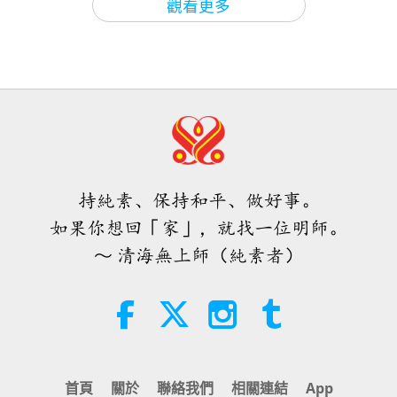
觀看更多
37:06
焦點新聞
2022-12-23
3310
次觀看
唐敏．佛萊（純素者）：為更仁慈的
焦點新聞
2024-07-19
2525
次觀看
世界播下種子（二集之一）
澳洲超級舉重員打破紀錄，也打破世
焦點新聞
人對純素飲食的刻板印象
19:47
20
素食菁英
2026-08-06
16
次觀看
1:22
31:13
焦點新聞
2022-12-22
4052
次觀看
師父內邊的和平會談（二集之一）
焦點新聞
2024-07-20
2736
次觀看
2026.07.29
當我們真正準備好臣服於上帝完美愛
焦點新聞
持純素、保持和平、做好事。
力與旨意之際，奇蹟就會發生
38:45
如果你想回「家」，就找一位明師。
21
師徒之間
2026-08-06
1120
次觀看
4:21
～ 清海無上師（純素者）
29:24
焦點新聞
2022-12-22
5011
次觀看
西班牙法院在法律訴訟中維護了純素
焦點新聞
2024-07-21
2404
次觀看
肉品製造商權益
為韓國弱勢族群提供煤球取暖
焦點新聞
2:01
22
焦點新聞
2026-08-06
407
次觀看
3:33
34:27
首頁
關於
聯絡我們
相關連結
App
焦點新聞
2022-12-22
3862
次觀看