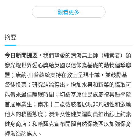
3
31:30
觀看更多
焦點新聞
2024-07-03
3540
次觀看
焦點新聞
摘要
4
30:35
今日新聞提要，
我們摯愛的清海無上師（純素者）頒
焦點新聞
2024-07-04
2522
次觀看
發光耀世界愛心獎給英國以信仰為基礎的動物倡導聯
焦點新聞
盟；唐納·川普總統支持在教室呈現十誡，並鼓勵基
督徒投票；研究結論得出，增加水果和蔬菜的攝取可
5
33:23
能帶來最佳睡眠時間；切羅基原住民族慶祝其醫學院
焦點新聞
2024-07-05
2558
次觀看
首屆畢業生；南非十二歲截肢者展現非凡韌性和激勵
他人的積極態度；澳洲女性健美運動員推出線上純素
焦點新聞
健身商店；和哈薩克宣布開闢自然保護區以加強保育
6
裡海海豹族人。
34:01