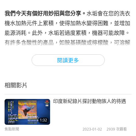
焦點新聞
2024-07-06
2707
次觀看
我們今天有個好用妙招與您分享。
水垢會在您的洗衣
焦點新聞
機水加熱元件上累積，使得加熱水變得困難，並增加
能源消耗。此外，水垢若過度累積，機器可能故障。
7
33:04
有許多含酸性的產品，如胺基磺酸或檸檬酸，可溶解
焦點新聞
2024-07-07
2588
次觀看
水垢，然後安全地從排水管沖走。您通常可以使用
閱讀更多
它，將適量溶劑倒入洗衣機滾筒內，然後設定熱洗
焦點新聞
滌，運轉空載的洗衣機。您也能自製溶劑來去除您的
8
洗衣機水垢，透過使用一大杯醋和檸檬汁，取代您平
36:07
相關影片
常使用的洗滌劑。這溶劑也會幫助您的機器聞起來煥
焦點新聞
2024-07-08
2701
次觀看
然一新。
印度新紀錄片探討動物族人的待遇
焦點新聞
讓我們加入今日笑話以笑聲掀翻天花板。標題是「紅
9
1:32
31:39
燈，熱飯」。
焦點新聞
2023-01-02
2939
次觀看
焦點新聞
2024-07-09
2454
次觀看