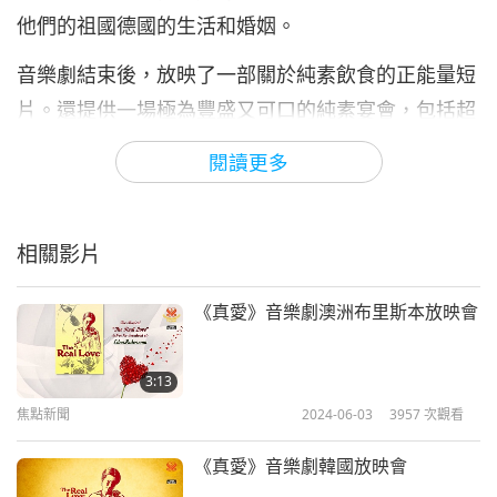
他們的祖國德國的生活和婚姻。
音樂劇結束後，放映了一部關於純素飲食的正能量短
片。還提供一場極為豐盛又可口的純素宴會，包括超
過四十道美味的純素菜餚。一些嘉賓還分享了他們對
閱讀更多
於影片和吃純素的鼓勵和正面回饋。
我們感謝清海無上師，在推動正向改變和支持人類邁
相關影片
向和平與繁榮的世界方面，提供了深刻的靈感源泉。
我們感謝德國、比利時和荷蘭的世界會會員齊聚一
《真愛》音樂劇澳洲布里斯本放映會
堂，分享我們摯愛師父的愛，以及純素飲食的益處。
在上帝無限的慈悲中，願每位公民在更高的愛的指引
3:13
焦點新聞
2024-06-03
3957
次觀看
下採取純素生活方式，為所有眾生同胞帶來和平、喜
樂和富足。
《真愛》音樂劇韓國放映會