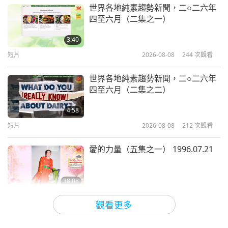
焦點新聞
2024-02-16
3572
次觀看
世界各地純素趨勢新聞，二○二六年
四至六月（二集之一）
《真愛》和《珍愛沈默的眼淚》音樂
劇台灣（福爾摩沙）放映會
3:40
短片
2026-08-08
244
次觀看
6:30
焦點新聞
2024-02-07
4169
次觀看
世界各地純素趨勢新聞，二○二六年
四至六月（二集之二）
《珍愛沉默的眼淚》音樂劇英國放映
會
4:58
短片
2026-08-08
212
次觀看
5:02
焦點新聞
2023-12-31
4124
次觀看
愛的力量（五集之一） 1996.07.21
《真愛》音樂劇台灣（福爾摩沙）桃
園市放映會
38:08
師徒之間
2026-08-08
814
次觀看
5:21
觀看更多
焦點新聞
2023-12-08
4030
次觀看
其實無需害怕負面的力量，因為當我