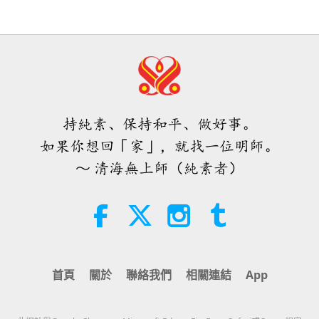
們使用無上師電視台Ｍａｘ，它所能
《真愛》音樂劇美國佛羅里達州放映
產生的巨大能量遠比任何負面實體更
會
4:25
為強大的多
焦點新聞
2026-08-07
1186
次觀看
4:51
焦點新聞
2023-11-30
4251
次觀看
焦點新聞
《真愛》音樂劇台灣（福爾摩沙）新
持純素、保持和平、做好事。
竹放映會
34:52
如果你想回「家」，就找一位明師。
焦點新聞
2026-08-07
145
次觀看
3:22
～ 清海無上師（純素者）
焦點新聞
2023-11-22
3996
次觀看
《皮斯蒂斯•索菲亞》摘選—第七十
一至七十二章（二集之一）
《真愛》音樂劇台灣（福爾摩沙）台
北放映會
19:35
智慧之語
2026-08-07
174
次觀看
6:25
首頁
關於
聯絡我們
相關連結
App
焦點新聞
2023-10-09
4773
次觀看
《吃往滅絕之路》（六集之一）
《真愛》音樂劇澳洲放映會