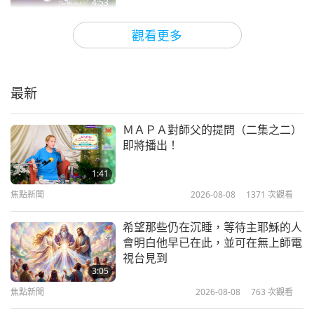
4:53
焦點新聞
2024-04-06
4658
次觀看
觀看更多
《真愛》音樂劇澳洲放映會
最新
6:57
焦點新聞
2024-03-12
3917
次觀看
ＭＡＰＡ對師父的提問（二集之二）
即將播出！
《真愛》音樂劇加拿大溫哥華放映會
1:41
焦點新聞
2026-08-08
1371
次觀看
3:40
焦點新聞
2024-02-18
3656
次觀看
希望那些仍在沉睡，等待主耶穌的人
會明白他早已在此，並可在無上師電
《真愛》音樂劇印尼棉蘭放映會
視台見到
3:05
焦點新聞
2026-08-08
763
次觀看
5:53