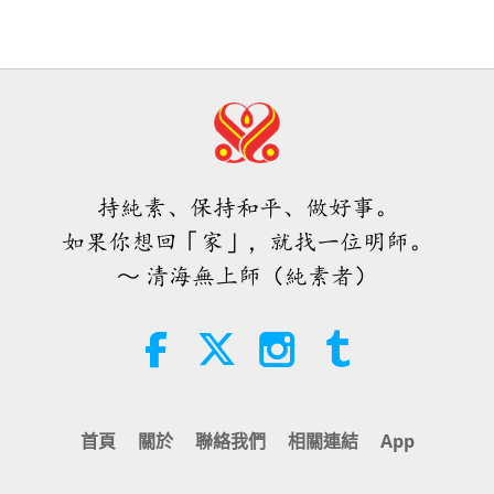
35:06
焦點新聞
2026-08-06
305
次觀看
伊斯蘭的水資源道德觀：摘自《聖
訓》（二集之二）
持純素、保持和平、做好事。
21:43
如果你想回「家」，就找一位明師。
智慧之語
2026-08-06
361
次觀看
～ 清海無上師（純素者）
唐敏．佛萊（純素者）：為更仁慈的
世界播下種子（二集之一）
19:47
素食菁英
2026-08-06
299
次觀看
首頁
關於
聯絡我們
相關連結
App
師父內邊的和平會談（二集之一）
2026.07.29