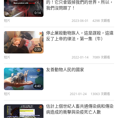
的！它只會毀掉我們的世界。所以，
我們沒問題了！
0:14
短片
2023-06-01
4298
次觀看
停止屠殺動物族人，這是謀殺，這違
反了上帝的律法，第一集（牛）
0:39
短片
2022-01-14
7089
次觀看
友善動物人民的國家
4:40
短片
2021-01-24
13063
次觀看
估計上個世紀人畜共通傳染病和傳染
病造成的衝擊與染疫死亡人數