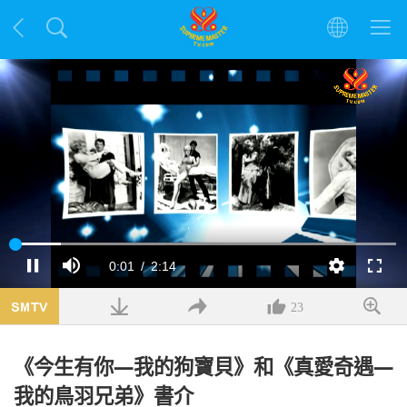
載
入
目
0:02
/
總
2:14
暫
靜
解
全
完
停
音
析
螢
畢
:
度
幕
13.04%
前
共
23
時
時
《今生有你—我的狗寶貝》和《真愛奇遇—
間
間
我的鳥羽兄弟》書介