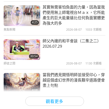
短片
2019-03-19
6786
次觀看
其實無需害怕負面的力量，因為當我
們使用無上師電視台Ｍａｘ，它所能
鯨魚族人—最偉大的愛
產生的巨大能量遠比任何負面實體更
4:25
為強大的多
焦點新聞
2026-08-07
1033
次觀看
0:54
短片
2018-11-25
6061
次觀看
師父內邊的和平會談（二集之二）
2026.07.29
來自海豹族人的訊息
30:54
師徒之間
2026-08-07
1130
次觀看
0:44
短片
2017-10-21
5466
次觀看
當我們遇見開悟明師並接受印心，穿
越這個虛幻世界的漫長艱辛道路便會
畫上句點
4:08
焦點新聞
2026-08-06
1113
次觀看
觀看更多
焦點新聞