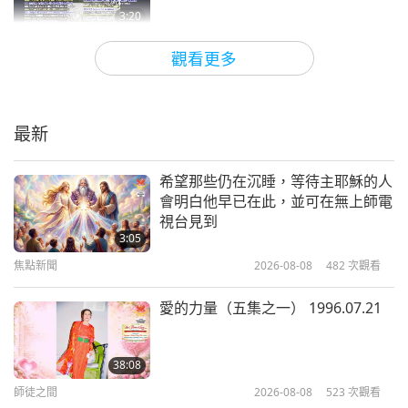
3:20
短片
2020-05-28
5536
次觀看
觀看更多
吃動物：新冠肺炎和其他疾病的起源
最新
1:56
短片
2020-04-22
12552
次觀看
希望那些仍在沉睡，等待主耶穌的人
會明白他早已在此，並可在無上師電
畫出我的一生：老虎族人泰勒
視台見到
3:05
焦點新聞
2026-08-08
482
次觀看
2:42
短片
2019-11-07
7157
次觀看
愛的力量（五集之一） 1996.07.21
動物幫手名單（從A到Z）
38:08
師徒之間
2026-08-08
523
次觀看
9:05