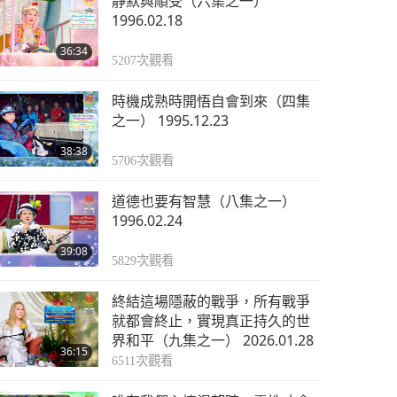
靜默與順受（六集之一）
1996.02.18
36:34
5207
次觀看
時機成熟時開悟自會到來（四集
之一） 1995.12.23
38:38
5706
次觀看
道德也要有智慧（八集之一）
1996.02.24
39:08
5829
次觀看
終結這場隱蔽的戰爭，所有戰爭
就都會終止，實現真正持久的世
界和平（九集之一） 2026.01.28
36:15
6511
次觀看