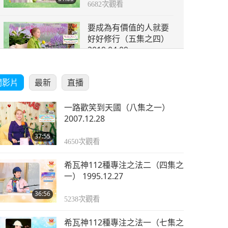
6682
次觀看
要成為有價值的人就要
好好修行（五集之四）
2019.04.09
29:46
5504
次觀看
關影片
最新
直播
要成為有價值的人就要
好好修行（五集之五）
一路歡笑到天國（八集之一）
2019.04.09
34:17
2007.12.28
5188
次觀看
37:55
4650
次觀看
希瓦神112種專注之法二（四集之
一） 1995.12.27
36:56
5238
次觀看
希瓦神112種專注之法一（七集之