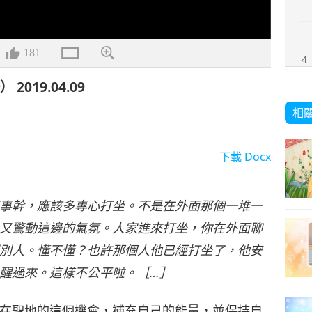
181
4
19.04.09
相
5
下載
Docx
事幹，應該多專心打坐。不是在外面那個一堆一
又驚動這邊的氣氛。人家進來打坐，你在外面聊
別人。懂不懂？也許那個人他已經打坐了，他安
醒過來。這樣不公平啦。［…］
在聖地的這個機會，補充自己的能量，並保持自