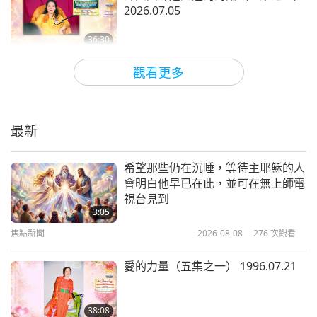
了。還有電視、電視台都可以講。就比較很多人聽
2026.07.05
啊。無聊。你們愛幹嘛就幹嘛。講經是莊嚴的事情才
36:30
可以講的。是嗎？（是。）一直走來走去、走來走
師徒之間
2026-07-13
4619
次觀看
觀看更多
去。然後這個人做那個，那個人亮那個照相機。如果
師父歡迎青春之王（三集之一）
是你們坐這邊，你們可以專心講嗎？可以嗎？真的，
2026.06.30
說實話。或是師父過分，也可以說。啊？（不行。）
最新
38:35
做什麼都要剪綵。當然也可以啦。不過不用變成那麼
師徒之間
2026-07-10
4310
次觀看
過分。剪綵當然我有時間的時候。這個現在是禪三
希望那些仍在沉睡，等待主耶穌的人
會明白他早已在此，並可在無上師電
呢，昨天有客人來呢。今天又禪三結束呢。好多事情
在偉大靈性計畫中我們星球的現況
視台見到
（四集之一） 2026.06.24
啊。還有電話，還有文件啦，還有一大堆東西。（師
3:05
焦點新聞
2026-08-08
276
次觀看
父太忙了。）也沒什麼。我可以跟你們玩啦，不過給
35:39
我時間。那個機會慢慢來。沒事啊。我知道我做什
師徒之間
2026-07-06
4896
次觀看
愛的力量（五集之一） 1996.07.21
麼。我急急什麼？急得這樣子啊。
來自ＭＡＰＡ的指示，以讓「和平世
界」順利抵達 2026.06.23
你們有時候亂期待啊，然後人家會著魔出來，比方
38:08