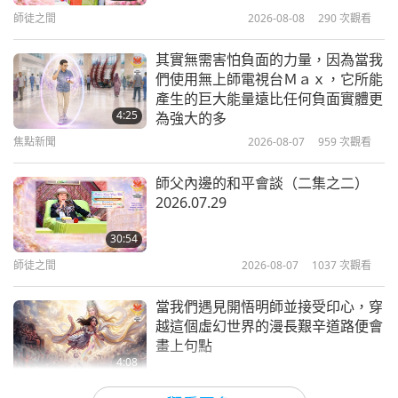
師徒之間
2026-08-08
290
次觀看
說。你們不要認為師父不要管你們就好了。
「啊，我
43:41
們急是我們的事情。您師父不要管就好了。不、不、
師徒之間
2026-07-05
3960
次觀看
其實無需害怕負面的力量，因為當我
不，不要管我們。丟我們在這邊也可以。不要管就沒
們使用無上師電視台Ｍａｘ，它所能
如何擁有一個和平的人生
產生的巨大能量遠比任何負面實體更
事。」不能這麼簡單。
你們一直在那邊期待，一定會
2026.06.21
4:25
為強大的多
有人著魔出來，去打鐘啊、打鼓啊，或是做什麼事情
焦點新聞
2026-08-07
959
次觀看
35:57
的。然後就讓我還是一樣被煩哪。（懂。）因為你們
師徒之間
2026-07-04
3693
次觀看
師父內邊的和平會談（二集之二）
期待的關係。不一定是那個人的關係。
還會影響人
2026.07.29
世界和平已經到來：用打坐讓它持續
家，然後那個比較，意志力比較弱的人都被受影響。
（二集之一） 2026.06.17 & 06.20
30:54
他自己也莫名奇妙去要鐘、要鼓、鬧鐘、鬧鼓出來。
師徒之間
2026-08-07
1037
次觀看
37:09
他也不知道為什麼他這樣做的。或是突然間開聲音很
師徒之間
2026-07-02
4578
次觀看
大這樣子，然後他不知道他為什麼這樣做的。聽懂
當我們遇見開悟明師並接受印心，穿
越這個虛幻世界的漫長艱辛道路便會
嗎？（懂。）有翻譯嗎？（有。）聽得到嗎？（聽得
如何進一步打開和平業力泡泡（六集
畫上句點
之一） 2026.06.10
到。）如果聽不到，你就必須按一下，這樣聲音才不
4:08
焦點新聞
2026-08-06
1022
次觀看
會影響你的聽力。
37:06