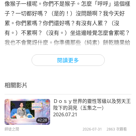
像猴子一樣呢。你們不是猴子。怎麼「呼呼」這個樣
師徒之間
2024-05-06
5131
次觀看
子？一切都好嗎？（是的！）沒問題啊？我今天好
師父出生的瑞象（十集之七）
累。你們累嗎？你們還好嗎？有沒有人累？（沒
1995.01.02
7
有。）不累啊？（沒有。）坐這邊睡覺怎麼會累呢？
29:42
我也不會驚訝什麼。你準備那些（純素）餅乾糖果給
師徒之間
2024-05-12
4656
次觀看
那些外國人啊。（好，好。）這樣子啊，不累啊？
閱讀更多
師父出生的瑞象（十集之八）
（不累。）可以繼續坐幾百年，就不會怎麼樣啊？然
1995.01.02
後師父命不好，死掉這樣。奇怪。你們坐那麼舒服，
8
25:55
我怎麼那麼累？
相關影片
師徒之間
2024-05-13
4659
次觀看
大家好像很…很喜歡新年啊，有嗎？（是的。）昨天
Ｄｏｓｙ世界的靈性等級以及努天王
師父出生的瑞象（十集之九）
聽說那個好像幾萬人哪。好像最少一萬人哪，就集合
陛下的洞見（五集之一）
1995.01.02
在總統府那邊旁邊啦，慶祝那個過年。我們這邊也有
2026.07.21
9
42:28
28:52
慶祝啊，不過沒那麼多人啊。我們是逆流的一種人
師徒之間
2026-07-31
2863
次觀看
師徒之間
2024-05-14
4320
次觀看
啦。