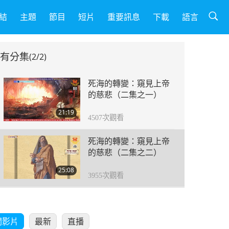
結
主題
節目
短片
重要訊息
下載
語言
有分集
(2/2)
死海的轉變：窺見上帝
的慈悲（二集之一）
21:19
4507
次觀看
死海的轉變：窺見上帝
的慈悲（二集之二）
25:08
3955
次觀看
關影片
最新
直播