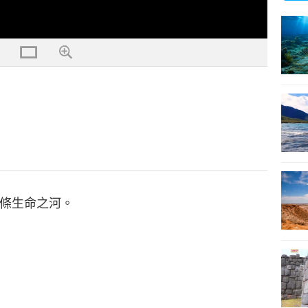
）
條生命之河。