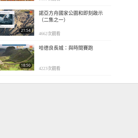
諾亞方舟國家公園和即刻啟示
（二集之一）
21:54
4662
次觀看
哈德良長城：與時間賽跑
18:50
4223
次觀看