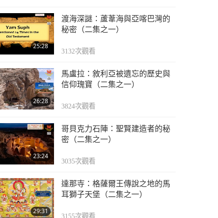
渡海深謎：蘆葦海與亞喀巴灣的
秘密（二集之一）
25:28
3132
次觀看
馬盧拉：敘利亞被遺忘的歷史與
信仰瑰寶（二集之一）
26:28
3824
次觀看
哥貝克力石陣：聖賢建造者的秘
密（二集之一）
23:24
3035
次觀看
達那寺：格薩爾王傳說之地的馬
耳獅子天堡（二集之一）
29:31
3155
次觀看