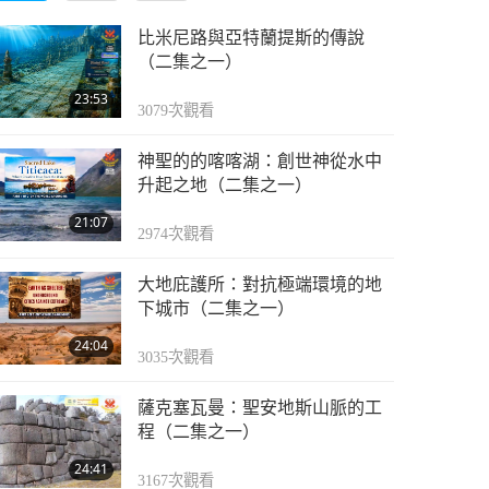
比米尼路與亞特蘭提斯的傳說
（二集之一）
23:53
3079
次觀看
神聖的的喀喀湖：創世神從水中
升起之地（二集之一）
21:07
2974
次觀看
大地庇護所：對抗極端環境的地
下城市（二集之一）
24:04
3035
次觀看
薩克塞瓦曼：聖安地斯山脈的工
程（二集之一）
24:41
3167
次觀看