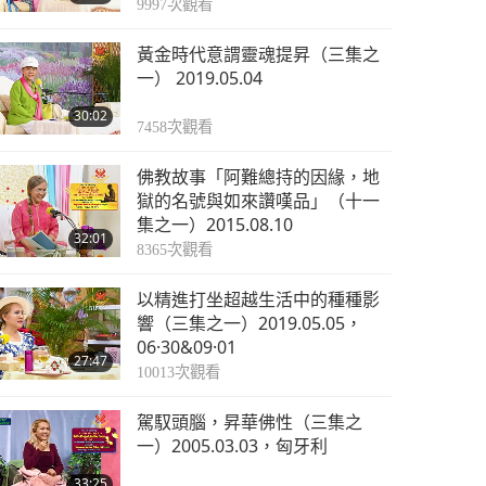
9997
次觀看
黃金時代意謂靈魂提昇（三集之
一） 2019.05.04
30:02
7458
次觀看
佛教故事「阿難總持的因緣，地
獄的名號與如來讚嘆品」（十一
集之一）2015.08.10
32:01
8365
次觀看
以精進打坐超越生活中的種種影
響（三集之一）2019.05.05，
06·30&09·01
27:47
10013
次觀看
駕馭頭腦，昇華佛性（三集之
一）2005.03.03，匈牙利
33:25