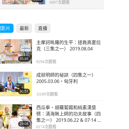
6997
次觀看
關影片
最新
直播
主摩訶毗羅的生平：拯救高夏拉
克（三集之一） 2019.08.04
35:49
8294
次觀看
成就明師的祕訣（四集之一）
2005.03.06，匈牙利
30:51
11189
次觀看
西瓜拳、胡蘿蔔踢和純素漢堡
劈：清海無上師的功夫故事（四
集之一） 2019.06.22 & 07·14 &
29:08
07·20 & 08·04 & 08·25
6174
次觀看