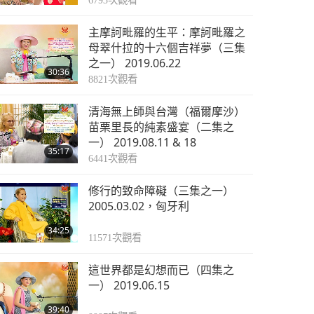
6793
次觀看
主摩訶毗羅的生平：摩訶毗羅之
母翠什拉的十六個吉祥夢（三集
之一） 2019.06.22
30:36
8821
次觀看
清海無上師與台灣（福爾摩沙）
苗栗里長的純素盛宴（二集之
一） 2019.08.11 & 18
35:17
6441
次觀看
修行的致命障礙（三集之一）
2005.03.02，匈牙利
34:25
11571
次觀看
這世界都是幻想而已（四集之
一） 2019.06.15
39:40