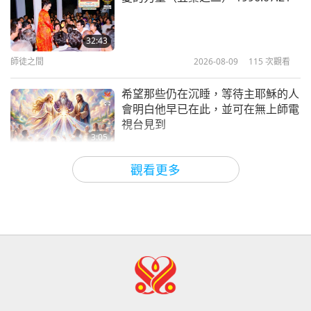
焦點新聞
32:43
師徒之間
2026-08-09
115
次觀看
33:35
焦點新聞
2026-06-20
2507
次觀看
希望那些仍在沉睡，等待主耶穌的人
會明白他早已在此，並可在無上師電
視台見到
3:05
焦點新聞
2026-08-08
816
次觀看
觀看更多
世界各地純素趨勢新聞，二○二六年
四至六月（二集之一）
3:40
短片
2026-08-08
295
次觀看
世界各地純素趨勢新聞，二○二六年
四至六月（二集之二）