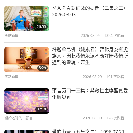
焦點新聞
2026-06-22
12637
次觀看
ＭＡＰＡ對師父的提問（二集之二）
2026.08.03
焦點新聞
26:55
焦點新聞
2026-08-09
1824
次觀看
32:07
焦點新聞
2026-06-22
2581
次觀看
釋迦牟尼佛（純素者）曾化身為壁虎
族人，因此我們永遠不應評斷我們所
荷蘭阿姆斯特丹市，正逐步淘汰動物
遇到的靈魂、眾生
族人肉與化石燃料廣告
5:29
焦點新聞
2026-08-09
101
次觀看
1:12
焦點新聞
2026-06-21
2851
次觀看
預言第四一三集：與救世主喚醒真愛
化解災難
焦點新聞
32:19
關於地球的古預言
2026-08-09
126
次觀看
34:50
焦點新聞
2026-06-21
2586
次觀看
愛的力量（五集之二） 1996.07.21