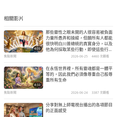
相關影片
那些靈性之眼未開的人很容易被負面
力量所愚弄和操縱，但願所有人都能
很快明白川普總統的真實身分，以及
4:09
他為何採取某些行動，即使這些行動
在當時似乎對某些人不利
焦點新聞
2026-06-25
4460
次觀看
在永恆世界裡，所有靈魂都是一體平
等的，因此我們必須像尊重自己般尊
重所有生命
4:33
焦點新聞
2026-06-24
3387
次觀看
分享對無上師電視台播出的各項節目
的正面感受