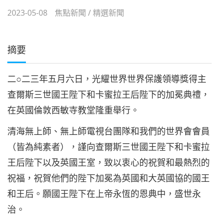
2023-05-08
焦點新聞
/
精選新聞
摘要
二○二三年五月六日，光耀世界世界保護領導獎得主
查爾斯三世國王陛下和卡蜜拉王后陛下的加冕典禮，
在英國倫敦西敏寺教堂隆重舉行。
清海無上師、無上師電視台團隊和我們的世界會會員
（皆為純素者），謹向查爾斯三世國王陛下和卡蜜拉
王后陛下以及英國王室，致以衷心的祝賀和最熱烈的
祝福，祝賀他們的陛下加冕為英國和大英國協的國王
和王后。願國王陛下在上帝永恆的恩典中，盛世永
治。