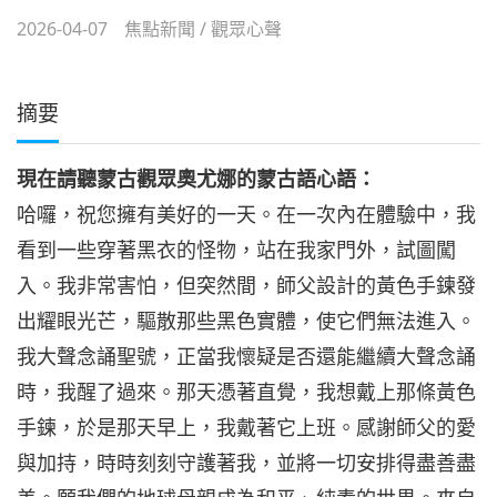
2026-04-07
焦點新聞
/
觀眾心聲
摘要
現在請聽蒙古觀眾奧尤娜的蒙古語心語：
哈囉，祝您擁有美好的一天。在一次內在體驗中，我
看到一些穿著黑衣的怪物，站在我家門外，試圖闖
入。我非常害怕，但突然間，師父設計的黃色手鍊發
出耀眼光芒，驅散那些黑色實體，使它們無法進入。
我大聲念誦聖號，正當我懷疑是否還能繼續大聲念誦
時，我醒了過來。那天憑著直覺，我想戴上那條黃色
手鍊，於是那天早上，我戴著它上班。感謝師父的愛
與加持，時時刻刻守護著我，並將一切安排得盡善盡