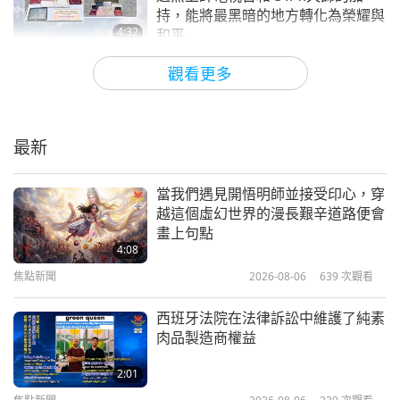
持，能將最黑暗的地方轉化為榮耀與
4:32
和平
焦點新聞
2025-06-10
4647
次觀看
觀看更多
見證師父設計的天衣的力量
最新
4:20
焦點新聞
2025-06-14
3777
次觀看
當我們遇見開悟明師並接受印心，穿
越這個虛幻世界的漫長艱辛道路便會
見證天飾承載著愛和上帝甜蜜紀念，
畫上句點
戴在真誠修行觀音法門的人身上，一
4:08
定會為這個世界帶來豐沛正能量並幫
焦點新聞
2026-08-06
639
次觀看
2:29
助提昇周圍的人
焦點新聞
2025-04-11
4124
次觀看
西班牙法院在法律訴訟中維護了純素
肉品製造商權益
佩戴天飾「通往諸天之橋」的內在體
驗
2:01