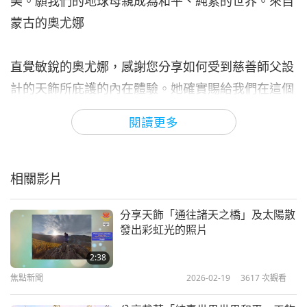
美。願我們的地球母親成為和平、純素的世界。來自
蒙古的奧尤娜
直覺敏銳的奧尤娜，感謝您分享如何受到慈善師父設
計的天飾所庇護的內在體驗。她確實賜給我們在這個
艱難世界前行所需的一切，並始終以各種方式照顧著
閱讀更多
我們。願我們心中充滿感恩，並將我們所蒙受的愛與
恩典傳遞給世界，使我們成為她慈愛善良的有用工
具。讓我們精進修行，履行我們降生此世界的使命，
相關影片
盡我們所能協助師父實現純素世界、世界和平，使所
分享天飾「通往諸天之橋」及太陽散
有眾生都能如上帝所願，和諧共處。願您和卓越的蒙
發出彩虹光的照片
古人民從內在全能上帝的力量中找到毅力，無上師電
2:38
視台團隊
焦點新聞
2026-02-19
3617
次觀看