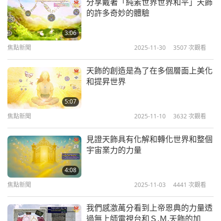
分享戴著「純素世界世界和平」天飾
的許多奇妙的體驗
3:06
焦點新聞
2025-11-30
3507
次觀看
天飾的創造是為了在多個層面上美化
和提昇世界
5:07
焦點新聞
2025-11-10
3632
次觀看
見證天飾具有化解和轉化世界和整個
宇宙業力的力量
4:08
焦點新聞
2025-11-03
4441
次觀看
我們感激萬分看到上帝恩典的力量透
過無上師電視台和Ｓ.Ｍ.天飾的加