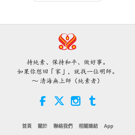
焦點新聞
2024-06-05
5504
次觀看
伊斯蘭的水資源道德觀：摘自《聖
訓》（二集之一）
第十七代天飾──「通往諸天之橋」
22:27
智慧之語
2026-08-05
194
次觀看
1:39
短片
2024-01-10
50681
次觀看
不只是鈣質：塑造骨骼健康的日常習
慣
天飾「提昇的宇宙」：一瞥超越這個
持純素、保持和平、做好事。
物質界的華麗之美
21:56
如果你想回「家」，就找一位明師。
健康生活
2026-08-05
234
次觀看
2:50
～ 清海無上師（純素者）
焦點新聞
2023-08-20
5379
次觀看
月球：我們明亮的天體夥伴（二集之
二）
見證S.M.天飾的力量幫助配戴者與全
世界，和觀音修行者進入高等境界所
25:09
經歷的檢測
科學與靈性
2026-08-05
222
次觀看
4:25
首頁
關於
聯絡我們
相關連結
App
焦點新聞
2023-01-13
6513
次觀看
一位鳥族人的感人之歌 2026.07.24