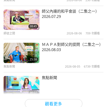
焦點新聞
2026-08-06
230
次觀看
3:38
焦點新聞
2025-01-31
4462
次觀看
師父內邊的和平會談（二集之一）
2026.07.29
從地獄到天堂—「通往諸天之橋」的
救贖之光
38:45
師徒之間
2026-08-06
709
次觀看
3:36
焦點新聞
2024-11-02
5440
次觀看
ＭＡＰＡ對師父的提問（二集之一）
2026.08.03
藝術創作直抵人心，以言語無法表達
的方式揭示神性
25:38
焦點新聞
2026-08-05
6739
次觀看
3:38
焦點新聞
2024-06-13
5264
次觀看
焦點新聞
佩戴Ｓ.Ｍ.天飾「通往諸天之橋」經
歷的奇蹟
38:07
焦點新聞
2026-08-05
204
次觀看
3:43
觀看更多