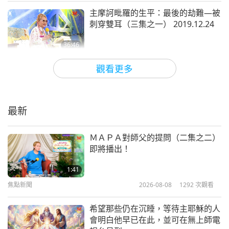
臟器官已經受到一些嚴重的損傷。你必須去看醫生。
主摩訶毗羅的生平：最後的劫難—被
你不能旅行，不能來這裡說：「師父會幫我治病。」
刺穿雙耳（三集之一） 2019.12.24
我不做那樣的事。
我不會「呼啦呼啦吽」，然後把所
36:46
有人都治好。
那要看你的業力。要看那是不是你該走
師徒之間
2020-10-19
9143
次觀看
觀看更多
的時間。我不能阻止你往生，因為這是每個人的命
打坐是防護罩 2020.09.02
運。必須出生，然後必須變老，然後生病，然後死
去，包括我自己。
我不想改變這一點。我不知道你們
最新
29:33
怎麼樣，我不想永遠住在這裡。
這個世上沒有什麼值
師徒之間
2020-10-18
30470
次觀看
ＭＡＰＡ對師父的提問（二集之二）
得我繼續永遠待下去的。除了我為人類的困境感到難
即將播出！
過，我想盡我所能幫助他們以外。不過這些人也應該
全能的上帝（四集之一）
2006.10.01-02
要和我有緣。如果我走了，我知道還有另一位師父會
1:41
焦點新聞
2026-08-08
1292
次觀看
來照顧你們。
那不一樣。否則，這裡沒有什麼東西會
33:51
讓我們真正想多逗留更長時間。
師徒之間
2020-10-14
8965
次觀看
希望那些仍在沉睡，等待主耶穌的人
會明白他早已在此，並可在無上師電
所以，如果你生病了，就待在家裡。好好照顧自己，
和平為侍奉大眾之本（十集之一）