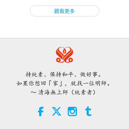
非我為了獲得什麼而鼓勵你們來這裡。我已經說過
師徒之間
2026-08-08
809
次觀看
29:45
觀看更多
了，這裡不允許進行任何工程。當初我買它，是因為
師徒之間
2020-09-22
8399
次觀看
其實無需害怕負面的力量，因為當我
很多人跟著我出家，他們沒有地方住。我買了一小塊
們使用無上師電視台Ｍａｘ，它所能
主摩訶毗羅的生平：繼續斷食以拯救
產生的巨大能量遠比任何負面實體更
地…不…當時我還沒有買這塊地。只有從這裡到那條
旃檀（五集之一） 2019.12.01
4:25
為強大的多
路那裡，就這樣而已。以前只有一些雞族人到處亂
焦點新聞
2026-08-07
1179
次觀看
39:58
跑，沒有人住在這裡。沒水、沒電，什麼都沒有。所
師徒之間
2020-09-17
8549
次觀看
焦點新聞
以我不想讓你們來這裡，不想看你們受太多苦。我想
買一些其他的地，但我買不到。有時我正想要買，但
佛教故事：賢妻巧媳（四集之一）
持純素、保持和平、做好事。
2015.08.12
34:52
其他人就先買走了，比如說這樣。
你們認為我能用神
如果你想回「家」，就找一位明師。
焦點新聞
2026-08-07
139
次觀看
通什麼的。我們不能那麼做。我必須靠自己努力工
32:04
～ 清海無上師（純素者）
師徒之間
2020-09-13
8910
次觀看
作。對任何事都一樣。不要以為當師父很容易，想要
《皮斯蒂斯•索菲亞》摘選—第七十
一至七十二章（二集之一）
什麼就可以得到什麼。不是這樣的。
信心是萬法功德之母（七集之一）
2019.07.07
19:35
我說那個你們病當然不用來，因為我不鼓勵你們來。
智慧之語
2026-08-07
170
次觀看
我這邊前（面）都不能蓋。以前我就買一塊小小地，
33:09