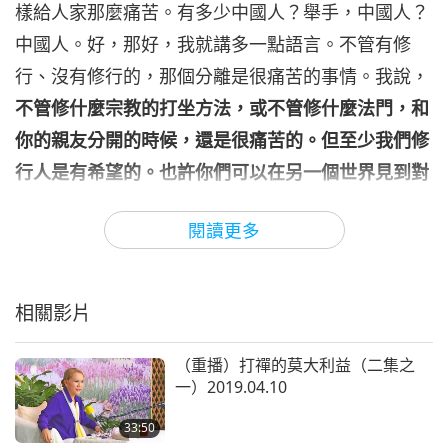
樣給人家那麼痛苦。有多少中國人？舉手，中國人？
中國人。好，那好，我就講多一點語言。不管有修
行、沒有修行的，那個分離是很痛苦的事情。我說，
不管修什麼宗教的打坐方法，或不管修什麼法門，和
你的親友分開的時候，還是很痛苦的。但至少我們修
行人是有希望的。也許你們可以在另一個世界見到對
方。這是與親人團聚的唯一的方式，也是最好的方
閱讀更多
式。
我就說不管有沒有修行哪，分離，就是最苦的，
最苦、最痛苦的一部分，人生的一部分。即使知道生
老病死免不了，還是同樣很痛苦的。
相關影片
你們以後是這樣，如果自己知道身體生病了，就不要
（重播）打禪的莫大利益（二集之
旅行，聽懂嗎？第一，會增加我們那個病狀；第二，
一）2019.04.10
就會也許如果傳染的話，就對別人不好。不要認為來
33:50