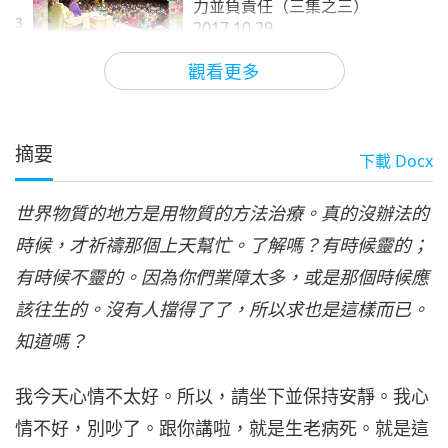
力並負責任（三集之三）
3
2017.10.29
28:52
觀看更多
師徒之間
2023-04-15
5400
次觀看
摘要
下載
Docx
世界物質的地方是用物質的方法治療。真的沒辦法的
時候，才祈禱那個上天幫忙。了解嗎？有時候靈的；
有時候不靈的。因為你們業障太多，或是那個時候應
該往生的。沒有人擋得了了，所以求也是這樣而已。
知道嗎？
我今天心情不太好。所以，請坐下並保持安靜。我心
情不好，別吵了。跟你講啦，就是生老病死。就是這