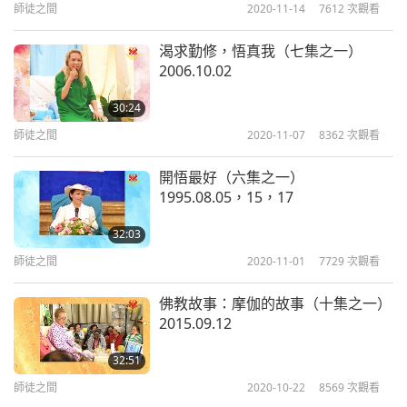
這邊，然後師父會替你們那什麼「呼啦呼啦吽」那這
師徒之間
2020-11-14
7612
次觀看
樣就病也好。不是這樣！不能這樣有那種概念。世界
渴求勤修，悟真我（七集之一）
是有世界的做法。
如果知道自己生病了，即使只是輕
2006.10.02
微的症狀，也必須在旅行前去看醫生。因為如果你在
30:24
生病時去旅行，那你的症狀會加重，會病得更嚴重。
師徒之間
2020-11-07
8362
次觀看
因為當你在你熟悉的環境以外旅行時，能量是不同
的。你不習慣那種能量，需要一些時間才能習慣。
如
開悟最好（六集之一）
1995.08.05，15，17
果你生病了，那麼，這會讓你病得更重，這是第一
點。
第二點，如果你真的得了某種傳染病，你可能會
32:03
師徒之間
2020-11-01
7729
次觀看
傳染給其他人。
聽懂嗎？（懂。）
我說，如果知道自己生病了，哪怕是很輕微的病，也
佛教故事：摩伽的故事（十集之一）
2015.09.12
不應該說，你很快就會好。你並不能確定你會不會
好。如果你病得很嚴重到會嘔吐。
如果你已經嘔吐了
32:51
師徒之間
2020-10-22
8569
次觀看
好幾次，那就表示你有一些問題—受到感染或你的內