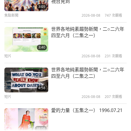
視台見到
2020.09.16
3:05
去看醫生，看看你得的是什麼病，特別是如果你會嘔
焦點新聞
2026-08-08
747
次觀看
吐或腹瀉—那是很嚴重的。在這裡，我們不建議人們
28:05
師徒之間
2020-10-04
20538
次觀看
在生病的時候旅行。記得嗎？大家都知道吧？還是不
世界各地純素趨勢新聞，二○二六年
四至六月（二集之一）
知道？是啊，你們知不知道？（知道。）你們都知道
主摩訶毗羅的生平：旃檀的銬鐐化成
生病的就不用來，就不要來了，是嗎？有嗎？
碎片（四集之一） 2019.12.07
3:40
（有。）不要隱瞞的啦，好嗎？因為這樣子對自己不
短片
2026-08-08
231
次觀看
29:32
好，對別人也不好。我說…我的意思是，如果生病
師徒之間
2020-09-30
8505
次觀看
世界各地純素趨勢新聞，二○二六年
了，就不要來這裡。我已經跟聯絡人說很多次了。不
四至六月（二集之二）
佛教故事：快目王眼施緣品（四集之
要讓生病的人來這裡。了解嗎？來這裡會讓你病得更
一） 2015.08.27
4:58
重，這是第一點。第二點，你可能會感染給其他人。
短片
2026-08-08
207
次觀看
31:32
這樣不好。
師徒之間
2020-09-26
8230
次觀看
愛的力量（五集之一） 1996.07.21
如果你們來，我是很好客的，所以我當然會照顧你
愛與寬恕（四集之一） 2006.10.01
們，跟你們說話，或給你們一些靈性上的開示。但並
38:08