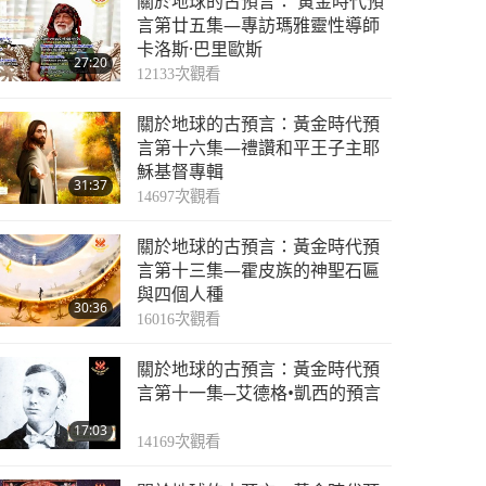
關於地球的古預言： 黃金時代預
言第廿五集—專訪瑪雅靈性導師
卡洛斯·巴里歐斯
27:20
12133
次觀看
關於地球的古預言：黃金時代預
言第十六集—禮讚和平王子主耶
穌基督專輯
31:37
14697
次觀看
關於地球的古預言：黃金時代預
言第十三集—霍皮族的神聖石匾
與四個人種
30:36
16016
次觀看
關於地球的古預言：黃金時代預
言第十一集─艾德格•凱西的預言
17:03
14169
次觀看