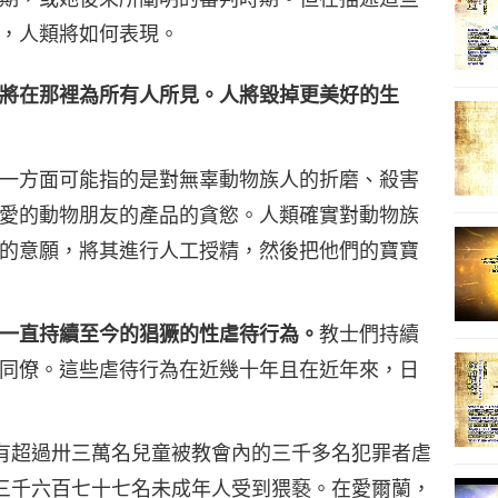
，人類將如何表現。
將在那裡為所有人所見。人將毀掉更美好的生
8
一方面可能指的是對無辜動物族人的折磨、殺害
愛的動物朋友的產品的貪慾。人類確實對動物族
9
的意願，將其進行人工授精，然後把他們的寶寶
一直持續至今的猖獗的性虐待行為。
教士們持續
10
同僚。這些虐待行為在近幾十年且在近年來，日
有超過卅三萬名兒童被教會內的三千多名犯罪者虐
11
三千六百七十七名未成年人受到猥褻。在愛爾蘭，