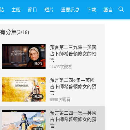
結
主題
節目
短片
重要訊息
下載
語言
有分集
(3/18)
預言第二三九集—英國
占卜師希普頓修女的預
言
15:23
11495
次觀看
預言第二四○集—英國
占卜師希普頓修女的預
言
19:29
6990
次觀看
預言第二四一集—英國
占卜師希普頓修女的預
言
20:33