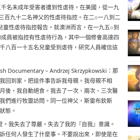
五千名未成年受害者遭到性虐待。在美國，從一九
千三百九十二名神父的性虐待指控。在二○一八到二
兒童性虐待指控報告。就澳洲而言，在一九五○到
12
的成員被指控有性虐待行為，其中一個修會高達四
千八百一十五名兒童受到虐待，研究人員確信這
13
ish Documentary – Andrzej Skrzypkowski：那
我回到家，把這件事告訴我母親。我母親不相
月後，我自動絕食。我去了一次、兩次、三次醫
14
我們進行牧靈訪問。同一位神父，斯雷布欽斯
狀態。
發生了什麼。我失去了尊嚴，失去了我的『自我』意識。
訴任何人發生了什麼事。不要說出來，即使是在
15