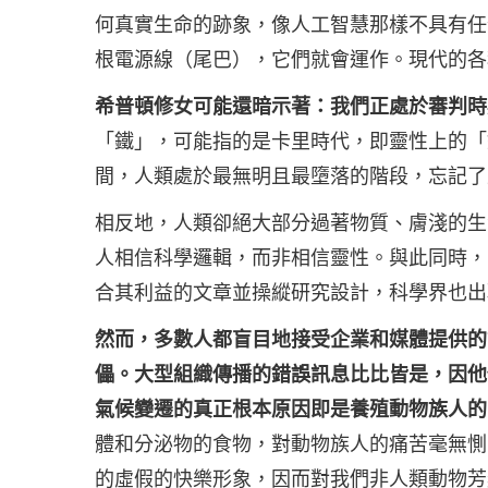
何真實生命的跡象，像人工智慧那樣不具有任
根電源線（尾巴），它們就會運作。現代的各
希普頓修女可能還暗示著：我們正處於審判時
「鐵」，可能指的是卡里時代，即靈性上的「
間，人類處於最無明且最墮落的階段，忘記了
相反地，人類卻絕大部分過著物質、膚淺的生
人相信科學邏輯，而非相信靈性。與此同時，
合其利益的文章並操縱研究設計，科學界也出
然而，多數人都盲目地接受企業和媒體提供的
儡。大型組織傳播的錯誤訊息比比皆是，因他
氣候變遷的真正根本原因即是養殖動物族人的
體和分泌物的食物，對動物族人的痛苦毫無惻
的虛假的快樂形象，因而對我們非人類動物芳