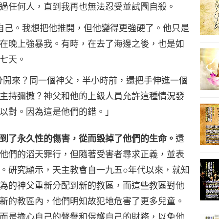
過任何人，直到我再也無法忍受並試圖自殺。
衛我自己。我想把他推開，但他變得更強硬了。他只是
在晚上強暴我。有時，在去了海邊之後，也是如
16
七天。
事實區分開來？同一個神父，半小時前，還把手伸進一個
主持彌撒？神父和他的上級人員允許這種情況發
17
以對。因為這是他們的錯。」
到了永久性的傷害，從而毀掉了他們的生命。
還
他們的滔天罪行，但隨著受害者尋求正義，並表
18
。研究顯示，天主教會自一九五○年代以來，就知
為的神父重新分配到新的教區，而這些教區對他
新的教區內，他們明知故犯地危害了更多兒童。
而是擔心自己的聲譽和保護自己的財務，以免他