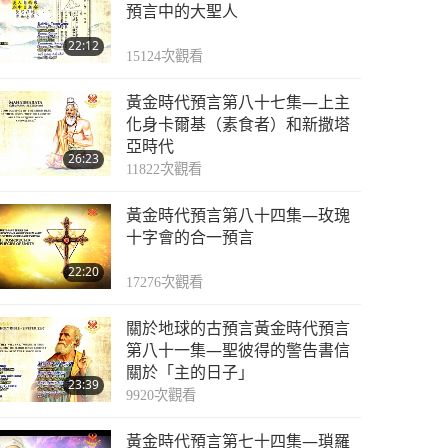
25:17
預言中的大聖人
5888
次觀看
22:12
預言第二四六集—英國
15124
次觀看
占卜師希普頓修女的預
黃金時代預言第八十七集—上主
言
20:24
化身卡爾基（素食者）和新撒塔
6298
次觀看
亞時代
26:23
預言第二四七集—英國
11822
次觀看
占卜師希普頓修女的預
黃金時代預言第八十四集—玫瑰
言
21:50
十字會的合一預言
6182
次觀看
22:20
預言第二四八集—英國
17276
次觀看
占卜師希普頓修女的預
關於地球的古預言黃金時代預言
言
21:02
第八十一集—聖彼得的警告書信
5494
次觀看
關於「主的日子」
23:39
預言第二四九集—英國
9920
次觀看
占卜師希普頓修女的預
黃金時代預言第七十四集—瑣羅
言