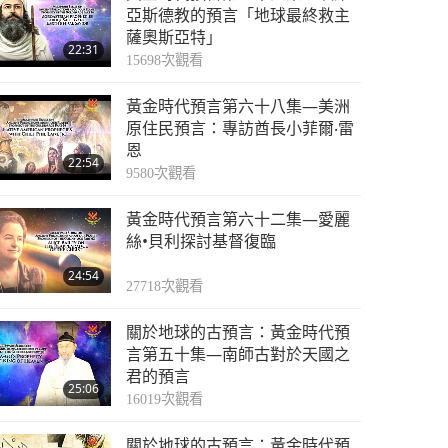
22:12
亞斯德教的預言「地球最終救主
5515
次觀看
薩奧斯亞特」
22:31
預言第二五○集—英國
15698
次觀看
占卜師希普頓修女的預
黃金時代預言第六十八集—美洲
言
24:15
原住民預言：專訪酋長小菲爾‧雷
5855
次觀看
恩
22:54
預言第二五一集—英國
9580
次觀看
占卜師希普頓修女的預
黃金時代預言第六十二集—愛麗
言
19:45
絲•貝利探討基督復臨
5689
次觀看
24:54
預言第二五二集—英國
27718
次觀看
占卜師希普頓修女的預
關於地球的古預言：黃金時代預
言
20:52
言第五十集—南師古對於天國之
5584
次觀看
君的預言
25:06
預言第二五三集—英國
16019
次觀看
占卜師希普頓修女的預
關於地球的古預言：黃金時代預
言