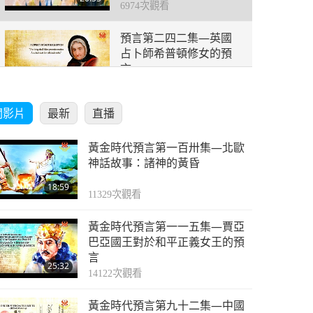
6974
次觀看
預言第二四二集—英國
占卜師希普頓修女的預
言
20:07
5983
次觀看
關影片
最新
直播
預言第二四三集—英國
占卜師希普頓修女的預
黃金時代預言第一百卅集—北歐
言
22:35
神話故事：諸神的黃昏
5817
次觀看
18:59
預言第二四四集—英國
11329
次觀看
占卜師希普頓修女的預
黃金時代預言第一一五集—賈亞
言
19:22
巴亞國王對於和平正義女王的預
5515
次觀看
言
25:32
預言第二四五集—英國
14122
次觀看
占卜師希普頓修女的預
黃金時代預言第九十二集—中國
言