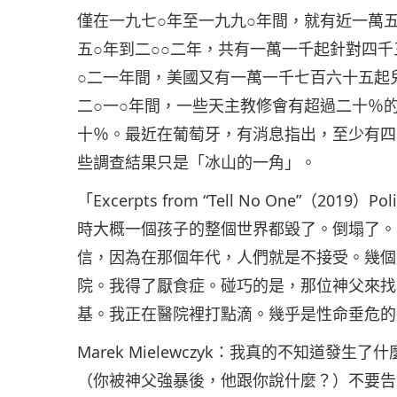
僅在一九七○年至一九九○年間，就有近一萬
五○年到二○○二年，共有一萬一千起針對四
○二一年間，美國又有一萬一千七百六十五起
二○一○年間，一些天主教修會有超過二十％
十％。最近在葡萄牙，有消息指出，至少有四
些調查結果只是「冰山的一角」。
「Excerpts from “Tell No One”（2019）Pol
時大概一個孩子的整個世界都毀了。倒塌了。
信，因為在那個年代，人們就是不接受。幾個
院。我得了厭食症。碰巧的是，那位神父來找
基。我正在醫院裡打點滴。幾乎是性命垂危的
Marek Mielewczyk：我真的不知道
（你被神父強暴後，他跟你說什麼？）不要告