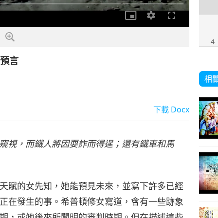
解
析
度
4
的預言
相
5
下載
Docx
窺視，而鐵人將因耍詐而得逞；還有鐵車和馬
6
天賦的女先知，她能預見未來，並寫下許多已經
正在發生的事。希普頓修女寫道，會有一些跡象
7
期，或她後來所闡明的審判時期。但在描述這些