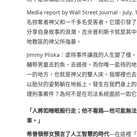
Media report by Wall Street Journ
名掠奪者神父和一千多名受害者。它還引發了
分享自身故事的浪潮。吉米普利斯卡就是其中
地教區的神父所強暴。
Jimmy Pliska：虐待事件讓我的人生
輔祭男童去釣魚、去過夜，而你唯一能待的地
一的地方，也就是神父的雙人床。我哪裡也去
以胎兒的姿勢躺在地板上。發生在我們身上的
理刑事案件？為何不是在司法系統面前一如它
「人將如睡眠般行走；他不看路—他可能無法
車。」
希普頓修女預言了人工智慧的時代
—在這裡「