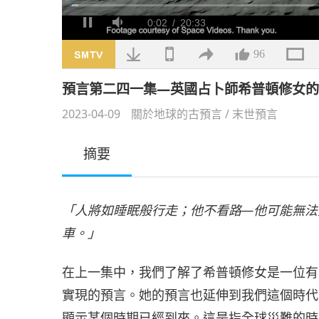
載
入
/
靜
完
音
畢
:
1.52%
96
預言第二四一集—英國占卜師希普頓修女
2023-04-09
關於地球的古預言
/
末世預言
摘要
「人將如睡眠般行走；他不看路—他可能無法
車。」
在上一集中，我們了解了希普頓修女是一位有
實現的預言。她的預言也延伸到我們這個時代
顯示某個時期已經到來。這是指全球災難的時