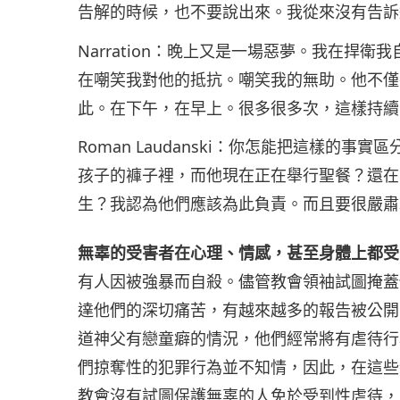
告解的時候，也不要說出來。我從來沒有告訴
Narration：晚上又是一場惡夢。我在捍
在嘲笑我對他的抵抗。嘲笑我的無助。他不僅
此。在下午，在早上。很多很多次，這樣持續
Roman Laudanski：你怎能把這樣的
孩子的褲子裡，而他現在正在舉行聖餐？還在
生？我認為他們應該為此負責。而且要很嚴肅
無辜的受害者在心理、情感，甚至身體上都受
有人因被強暴而自殺。儘管教會領袖試圖掩蓋
達他們的深切痛苦，有越來越多的報告被公開
道神父有戀童癖的情況，他們經常將有虐待行
們掠奪性的犯罪行為並不知情，因此，在這些
教會沒有試圖保護無辜的人免於受到性虐待，