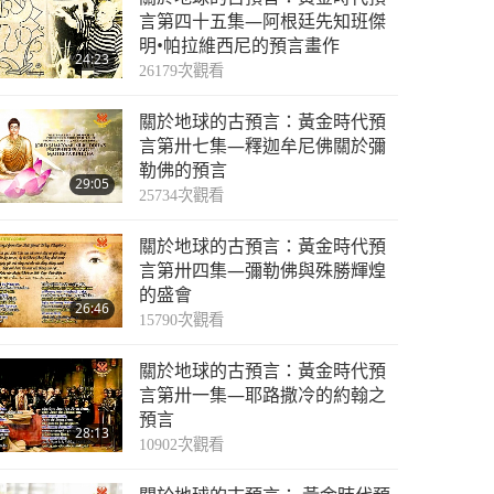
21:27
言第四十五集—阿根廷先知班傑
11370
次觀看
明•帕拉維西尼的預言畫作
24:23
預言第二五四集—英國
26179
次觀看
占卜師希普頓修女的預
關於地球的古預言：黃金時代預
言
20:13
言第卅七集—釋迦牟尼佛關於彌
9072
次觀看
勒佛的預言
29:05
預言第二五五集—英國
25734
次觀看
占卜師希普頓修女的預
關於地球的古預言：黃金時代預
言
18:06
言第卅四集—彌勒佛與殊勝輝煌
7258
次觀看
的盛會
26:46
預言第二五六集—英國
15790
次觀看
占卜師希普頓修女的預
關於地球的古預言：黃金時代預
言
25:46
言第卅一集—耶路撒冷的約翰之
8524
次觀看
預言
28:13
10902
次觀看