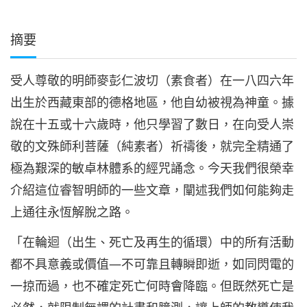
摘要
受人尊敬的明師麥彭仁波切（素食者）在一八四六年
出生於西藏東部的德格地區，他自幼被視為神童。據
說在十五或十六歲時，他只學習了數日，在向受人崇
敬的文殊師利菩薩（純素者）祈禱後，就完全精通了
極為艱深的敏卓林體系的經咒誦念。今天我們很榮幸
介紹這位睿智明師的一些文章，闡述我們如何能夠走
上通往永恆解脫之路。
「在輪迴（出生、死亡及再生的循環）中的所有活動
都不具意義或價值—不可靠且轉瞬即逝，如同閃電的
一掠而過，也不確定死亡何時會降臨。但既然死亡是