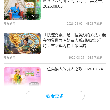
ＭＡＰＡ對師父的提問（二集之一）
2026.08.03
「上帝之子和聖島」—神智學的神聖
教理《神祕教義》精選（二集之一）
25:38
焦點新聞
2026-08-05
4353
次觀看
13:10
智慧之語
2021-06-02
4207
次觀看
「快速充電」是一種美妙的方法，能
在物質世界開始讓人感到過於沉重
順從愛的律法：《揭開神祕的面紗》
時，重新與內在上帝連結
節錄揚升大師聖哲曼（素食者）（二
3:46
集之一）
焦點新聞
2026-08-05
935
次觀看
18:05
智慧之語
2021-05-31
5586
次觀看
一位鳥族人的感人之歌 2026.07.24
42:41
師徒之間
2026-08-05
717
次觀看
觀看更多
欣喜得知這位上帝弟子的善舉與愛心
風範獲得學校社群的讚賞