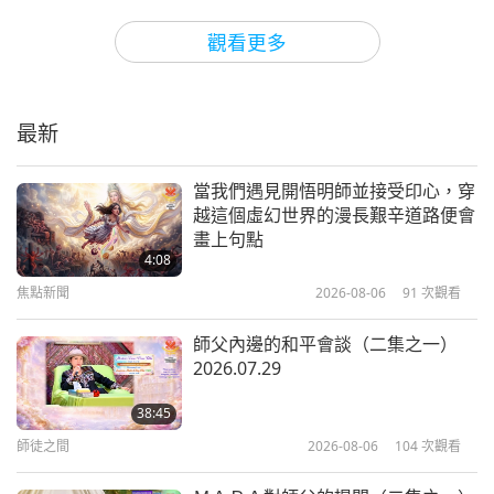
智慧之語
2021-06-11
5216
次觀看
觀看更多
透過自我了悟達到解脫—摘錄自吉杜
·克里希那穆提（素食者）的《生命
之書》（二集之一）
最新
17:29
智慧之語
2021-06-09
4317
次觀看
當我們遇見開悟明師並接受印心，穿
越這個虛幻世界的漫長艱辛道路便會
巴哈歐拉（素食者）的著作《隱言
畫上句點
經》選錄（二集之一）
4:08
焦點新聞
2026-08-06
91
次觀看
9:36
智慧之語
2021-06-07
3968
次觀看
師父內邊的和平會談（二集之一）
2026.07.29
伊曼努爾‧康德的《純粹理性批判》
選文：先驗元素論—論空間（二集之
38:45
一）
師徒之間
2026-08-06
104
次觀看
11:59
智慧之語
2021-06-04
3998
次觀看