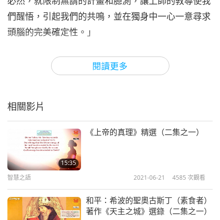
必然，就限制無謂的計畫和臆測，讓上師的教導使我
們醒悟，引起我們的共鳴，並在獨身中一心一意尋求
頭腦的完美確定性。」
「自由與天賦難以尋得，就像優曇花，一旦得到，就
閱讀更多
會有極大的意義—甚至勝過許願寶石。而現在我們擁
有這一罕見的機會，卻未能完成具有長遠價值之事，
反而將我們的時間浪費在各種無聊的追求上—上師
相關影片
啊，三寶的化身，請慈悲看著我們！恩賜您的加持，
激勵我們充分利用自由與天賦！」
《上帝的真理》精選（二集之一）
「我們面臨諸多難以忍受的痛苦，而表面的快樂以其
15:35
短暫性欺騙了我們。所有被玷污的聚合體都是痛苦的
智慧之語
2021-06-21
4585
次觀看
根源。輪迴（出生、死亡及再生的循環）的三界猶如
和平：希波的聖奧古斯丁（素食者）
一個火坑，但由於我們不了解這一點，我們便依然執
著作《天主之城》選錄（二集之一）
著。」