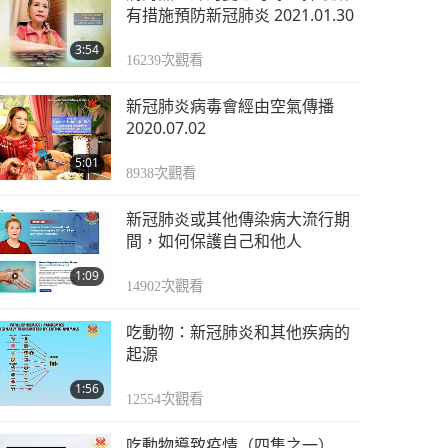
有措施預防新冠肺炎 2021.01.30
3:54
16239
次觀看
新冠肺炎病毒會經由空氣傳播
2020.07.02
5:01
8938
次觀看
新冠肺炎或其他傳染病大流行期
間，如何保護自己和他人
1:09
14902
次觀看
吃動物：新冠肺炎和其他疾病的
起源
1:56
12554
次觀看
吃動物導致疫情（四集之一）