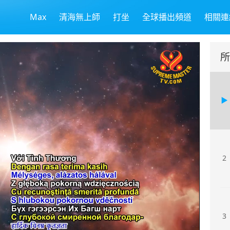
Max
清海無上師
打坐
全球播出頻道
相關連
所
2
3