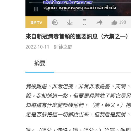
載
入
/
靜
完
音
畢
:
1.16%
198
來自新冠病毒首領的重要訊息（六集之一） 202
2022-10-11
師徒之間
摘要
我很難過。非常沮喪，非常非常擔憂。天啊。
說，我知道這一點，但要更具體地了解它是另
知道還有什麼能喚醒他們。（噢，師父。）抱
定是否該把這一切都說出來，但我還是要說。
嘿。（師父，您好。嗨，師父。）哈囉。你們