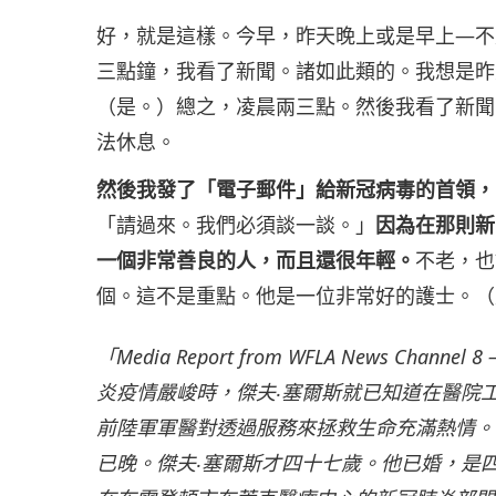
好，就是這樣。今早，昨天晚上或是早上—不
三點鐘，我看了新聞。諸如此類的。我想是昨
（是。）總之，凌晨兩三點。然後我看了新聞
法休息。
然後我發了「電子郵件」給新冠病毒的首領，
「請過來。我們必須談一談。」
因為在那則新
一個非常善良的人，而且還很年輕。
不老，也
個。這不是重點。他是一位非常好的護士。（
「Media Report from WFLA News Channel 8
炎疫情嚴峻時，傑夫‧塞爾斯就已知道在醫院
前陸軍軍醫對透過服務來拯救生命充滿熱情。
已晚。傑夫‧塞爾斯才四十七歲。他已婚，是