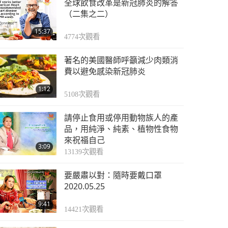
全球飲食改革是新冠肺炎的解答
（二集之二）
15:37
4774
次觀看
著名的美國醫師呼籲減少肉類消
費以避免感染新冠肺炎
1:12
5108
次觀看
請停止食用或停用動物族人的產
品，用純淨、純素、植物性食物
來祝福自己
3:09
13139
次觀看
要嚴肅以對：隨時要戴口罩
2020.05.25
9:41
14421
次觀看