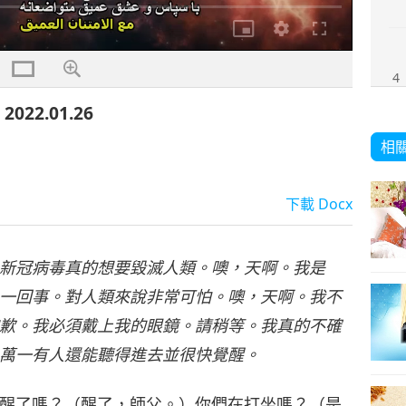
解
析
度
4
2.01.26
相
5
下載
Docx
新冠病毒真的想要毀滅人類。噢，天啊。我是
6
一回事。對人類來說非常可怕。噢，天啊。我不
歉。我必須戴上我的眼鏡。請稍等。我真的不確
萬一有人還能聽得進去並很快覺醒。
醒了嗎？（醒了，師父。）你們在打坐嗎？（是