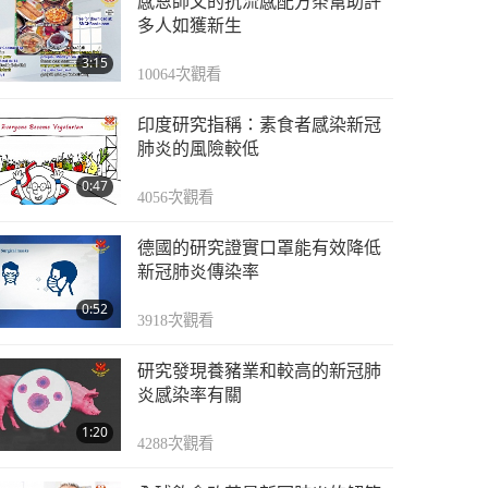
感恩師父的抗流感配方茶幫助許
多人如獲新生
3:15
10064
次觀看
印度研究指稱：素食者感染新冠
肺炎的風險較低
0:47
4056
次觀看
德國的研究證實口罩能有效降低
新冠肺炎傳染率
0:52
3918
次觀看
研究發現養豬業和較高的新冠肺
炎感染率有關
1:20
4288
次觀看