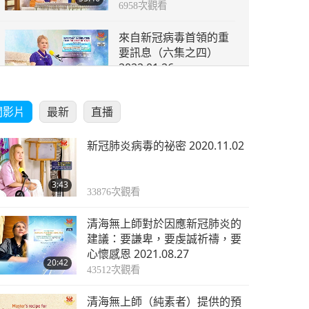
6958
次觀看
來自新冠病毒首領的重
要訊息（六集之四）
2022.01.26
30:36
7432
次觀看
關影片
最新
直播
來自新冠病毒首領的重
要訊息（六集之五）
新冠肺炎病毒的祕密 2020.11.02
2022.01.26
31:32
6154
次觀看
3:43
來自新冠病毒首領的重
33876
次觀看
要訊息（六集之六）
清海無上師對於因應新冠肺炎的
2022.01.26
31:40
建議：要謙卑，要虔誠祈禱，要
8599
次觀看
心懷感恩 2021.08.27
20:42
43512
次觀看
清海無上師（純素者）提供的預