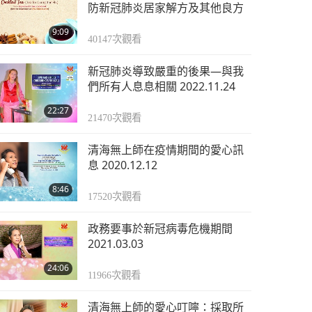
防新冠肺炎居家解方及其他良方
9:09
40147
次觀看
新冠肺炎導致嚴重的後果—與我
們所有人息息相關 2022.11.24
22:27
21470
次觀看
清海無上師在疫情期間的愛心訊
息 2020.12.12
8:46
17520
次觀看
政務要事於新冠病毒危機期間
2021.03.03
24:06
11966
次觀看
清海無上師的愛心叮嚀：採取所