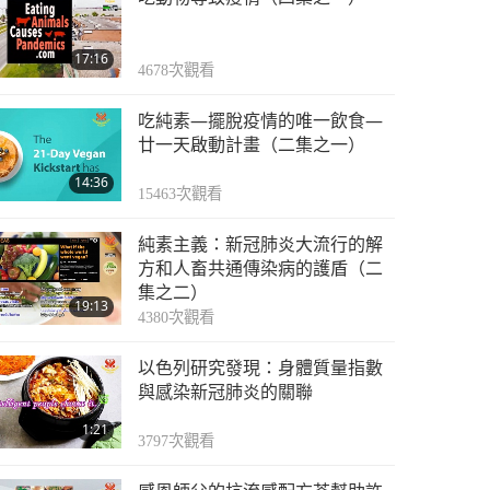
17:16
4678
次觀看
吃純素—擺脫疫情的唯一飲食—
廿一天啟動計畫（二集之一）
14:36
15463
次觀看
純素主義：新冠肺炎大流行的解
方和人畜共通傳染病的護盾（二
集之二）
19:13
4380
次觀看
以色列研究發現：身體質量指數
與感染新冠肺炎的關聯
1:21
3797
次觀看