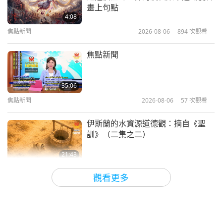
最後的審判：希波的聖奧古斯丁（素
畫上句點
食者）所著《天主之城》選錄（二集
4:08
之一）
焦點新聞
2026-08-06
894
次觀看
14:59
智慧之語
2021-02-15
4333
次觀看
焦點新聞
新時代社會：選自尼古拉斯與海倫娜
·羅瑞克（素食者）烈火瑜伽系列
35:06
（二集之一）
焦點新聞
2026-08-06
57
次觀看
15:24
智慧之語
2021-02-12
4736
次觀看
伊斯蘭的水資源道德觀：摘自《聖
訓》（二集之二）
21:43
智慧之語
2026-08-06
58
次觀看
觀看更多
唐敏．佛萊（純素者）：為更仁慈的
世界播下種子（二集之一）