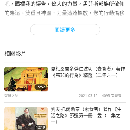
吧，賜福我的禱告，偉大的力量，孟菲斯部族所敬仰
的遙遠、雙重且神聖，力量遠遠擴散，您的行動潛移
默化。噢，德利安王，您的金睛火眼看穿一切，蒼穹
閱讀更多
下的一切：您有著金黃鎖鏈，您的神諭是肯定的，您
預示美善和戒律純潔：請聽我為人類祈求傾聽，請展
示仁慈的心；因您審視無邊的太虛，大地的每一角落
相關影片
均是富足、蒙福的；您銳利的目光，延伸到幽暗寂靜
的夜下；超越黑暗、星空、深邃無垠，找到穩定的根
夏札桑吉多傑仁波切（素食者）著作
《慈悲的行為》精選（二集之一）
基，牢牢掌控。」
15:52
獻給奧羅拉（黎明女神）。「聽我說，噢，女神！您
智慧之語
2021-03-12
4095
次觀看
的光芒照亮了廣闊輝煌的白晝；緋紅臉頰的奧羅拉，
列夫·托爾斯泰（素食者）著作《生
您的天光閃耀紅色光輝映射著世界：泰坦的天使，有
活之路》節選第一冊—愛（二集之
著永恆的圓，您的東方光束從幽深黑暗中喚醒：各種
一）
工作都來自您，塵世間神聖的領者。人類永遠喜歡
12:19