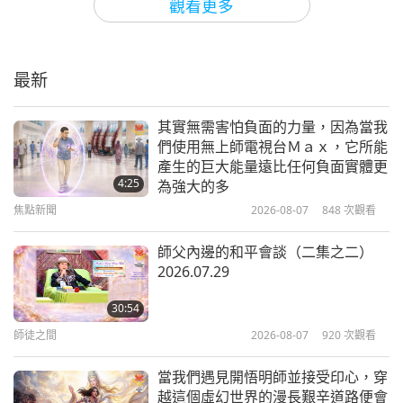
觀看更多
人間嚐淨土 （九集之一）
1999.05.09，荷蘭阿姆斯特丹
最新
21:00
智慧之語
2021-02-22
5066
次觀看
其實無需害怕負面的力量，因為當我
們使用無上師電視台Ｍａｘ，它所能
靈視的火燄：魯道夫·史代納博士
產生的巨大能量遠比任何負面實體更
（素食者）著作《啟蒙之路》開悟篇
4:25
為強大的多
（二集之一）
焦點新聞
2026-08-07
848
次觀看
16:43
智慧之語
2021-02-19
4335
次觀看
師父內邊的和平會談（二集之二）
2026.07.29
法句經精選：第一到第四品（二集之
一）
30:54
師徒之間
2026-08-07
920
次觀看
13:18
智慧之語
2021-02-17
5608
次觀看
當我們遇見開悟明師並接受印心，穿
越這個虛幻世界的漫長艱辛道路便會