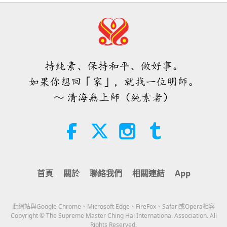
19:47
素食菁英
2026-08-06
53
次觀看
師父內邊的和平會談（二集之一）
2026.07.29
持純素、保持和平、做好事。
38:45
如果你想回「家」，就找一位明師。
師徒之間
2026-08-06
1138
次觀看
～ 清海無上師（純素者）
西班牙法院在法律訴訟中維護了純素
肉品製造商權益
2:01
焦點新聞
2026-08-06
415
次觀看
首頁
關於
聯絡我們
相關連結
App
ＭＡＰＡ對師父的提問（二集之一）
2026.08.03
此網站與Google Chrome、Microsoft Edge、FireFox、Safari或Opera相容
25:38
Copyright © The Supreme Master Ching Hai International Association. All
Rights Reserved.