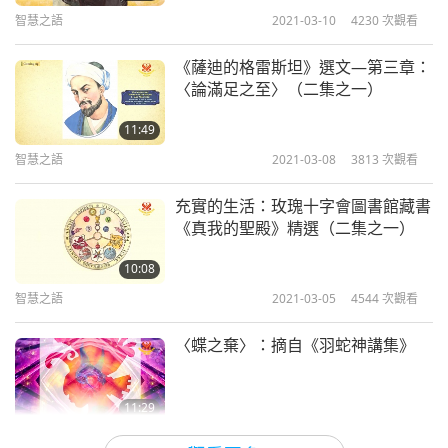
智慧之語
2021-03-10
4230
次觀看
您，沒有人躲避您柔美的視線。一旦您的光輝破解了
安息的束縛，從愉悅的睡眠掙脫而出睜開雙眼；人
《薩迪的格雷斯坦》選文—第三章：
類、爬行動物、鳥類走獸發出正常聲音，所有族群歡
〈論滿足之至〉（二集之一）
欣鼓舞；我們所有的生活文明都屬於您的。來吧，神
11:49
聖的力量！朝向所有的儀式：您的聖光璀璨、金碧輝
智慧之語
2021-03-08
3813
次觀看
煌在您信徒的心靈上光彩四射。」
充實的生活：玫瑰十字會圖書館藏書
《真我的聖殿》精選（二集之一）
10:08
智慧之語
2021-03-05
4544
次觀看
〈蝶之棄〉：摘自《羽蛇神講集》
11:29
智慧之語
2021-03-04
4580
次觀看